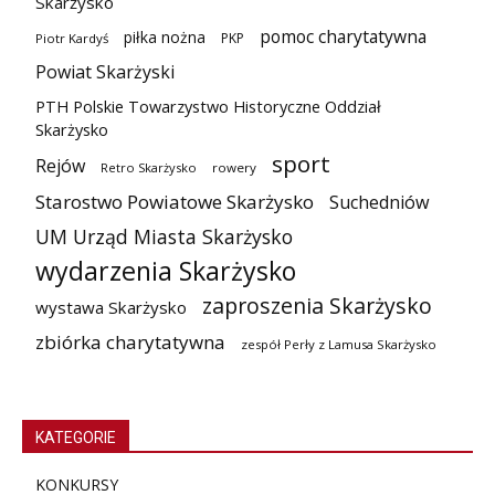
Skarżysko
pomoc charytatywna
piłka nożna
PKP
Piotr Kardyś
Powiat Skarżyski
PTH Polskie Towarzystwo Historyczne Oddział
Skarżysko
sport
Rejów
Retro Skarżysko
rowery
Starostwo Powiatowe Skarżysko
Suchedniów
UM Urząd Miasta Skarżysko
wydarzenia Skarżysko
zaproszenia Skarżysko
wystawa Skarżysko
zbiórka charytatywna
zespół Perły z Lamusa Skarżysko
KATEGORIE
KONKURSY