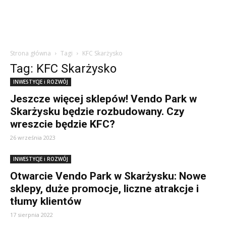
Strona główna
Tagi
KFC Skarżysko
Tag: KFC Skarżysko
INWESTYCJE i ROZWÓJ
Jeszcze więcej sklepów! Vendo Park w
Skarżysku będzie rozbudowany. Czy
wreszcie będzie KFC?
26 września 2023
INWESTYCJE i ROZWÓJ
Otwarcie Vendo Park w Skarżysku: Nowe
sklepy, duże promocje, liczne atrakcje i
tłumy klientów
17 sierpnia 2022