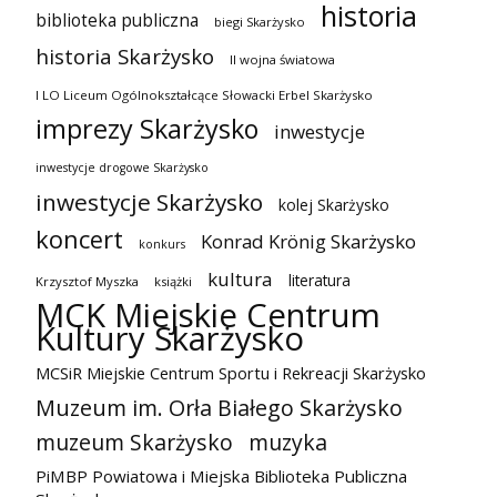
historia
biblioteka publiczna
biegi Skarżysko
historia Skarżysko
II wojna światowa
I LO Liceum Ogólnokształcące Słowacki Erbel Skarżysko
imprezy Skarżysko
inwestycje
inwestycje drogowe Skarżysko
inwestycje Skarżysko
kolej Skarżysko
koncert
Konrad Krönig Skarżysko
konkurs
kultura
literatura
Krzysztof Myszka
książki
MCK Miejskie Centrum
Kultury Skarżysko
MCSiR Miejskie Centrum Sportu i Rekreacji Skarżysko
Muzeum im. Orła Białego Skarżysko
muzeum Skarżysko
muzyka
PiMBP Powiatowa i Miejska Biblioteka Publiczna