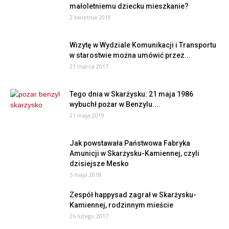
małoletniemu dziecku mieszkanie?
2 kwietnia 2019
Wizytę w Wydziale Komunikacji i Transportu
w starostwie można umówić przez...
21 marca 2017
Tego dnia w Skarżysku: 21 maja 1986
wybuchł pożar w Benzylu....
21 maja 2019
Jak powstawała Państwowa Fabryka
Amunicji w Skarżysku-Kamiennej, czyli
dzisiejsze Mesko
5 maja 2018
Zespół happysad zagrał w Skarżysku-
Kamiennej, rodzinnym mieście
26 lutego 2017