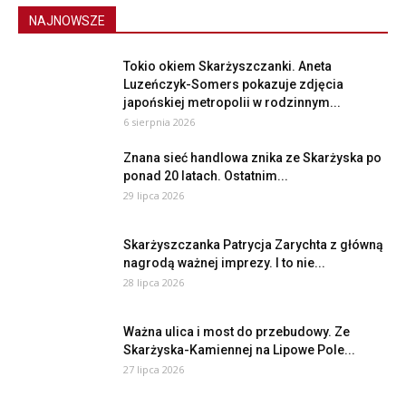
NAJNOWSZE
Tokio okiem Skarżyszczanki. Aneta
Luzeńczyk-Somers pokazuje zdjęcia
japońskiej metropolii w rodzinnym...
6 sierpnia 2026
Znana sieć handlowa znika ze Skarżyska po
ponad 20 latach. Ostatnim...
29 lipca 2026
Skarżyszczanka Patrycja Zarychta z główną
nagrodą ważnej imprezy. I to nie...
28 lipca 2026
Ważna ulica i most do przebudowy. Ze
Skarżyska-Kamiennej na Lipowe Pole...
27 lipca 2026