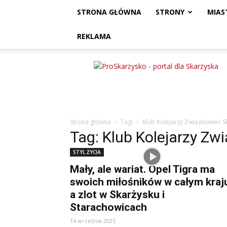
STRONA GŁÓWNA
STRONY
MIAS
REKLAMA
ProSkarżysko
Strona główna
Tagi
Klub Kolejarzy Związkowiec S
Tag: Klub Kolejarzy Zw
STYL ŻYCIA
Mały, ale wariat. Opel Tigra ma
swoich miłośników w całym kraj
a zlot w Skarżysku i
Starachowicach
14 września 2025