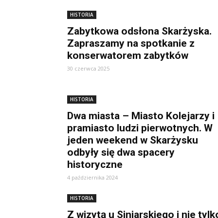
HISTORIA
Zabytkowa odsłona Skarżyska.
Zapraszamy na spotkanie z
konserwatorem zabytków
30 czerwca 2025
HISTORIA
Dwa miasta – Miasto Kolejarzy i
pramiasto ludzi pierwotnych. W
jeden weekend w Skarżysku
odbyły się dwa spacery
historyczne
4 października 2024
HISTORIA
Z wizytą u Siniarskiego i nie tylk