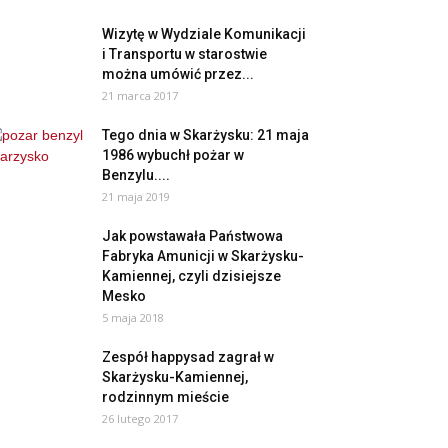
Wizytę w Wydziale Komunikacji
i Transportu w starostwie
można umówić przez...
21 marca 2017
Tego dnia w Skarżysku: 21 maja
1986 wybuchł pożar w
Benzylu....
21 maja 2019
Jak powstawała Państwowa
Fabryka Amunicji w Skarżysku-
Kamiennej, czyli dzisiejsze
Mesko
5 maja 2018
Zespół happysad zagrał w
Skarżysku-Kamiennej,
rodzinnym mieście
26 lutego 2017