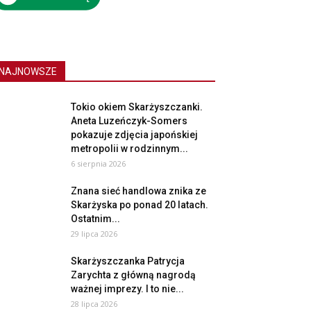
NAJNOWSZE
Tokio okiem Skarżyszczanki.
Aneta Luzeńczyk-Somers
pokazuje zdjęcia japońskiej
metropolii w rodzinnym...
6 sierpnia 2026
Znana sieć handlowa znika ze
Skarżyska po ponad 20 latach.
Ostatnim...
29 lipca 2026
Skarżyszczanka Patrycja
Zarychta z główną nagrodą
ważnej imprezy. I to nie...
28 lipca 2026