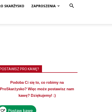
RO SKARŻYSKO
ZAPROSZENIA
POSTAWISZ PRO KAWĘ?
Podoba Ci się to, co robimy na
ProSkarżysko? Więc może postawisz nam
kawę? Dziękujemy! :)