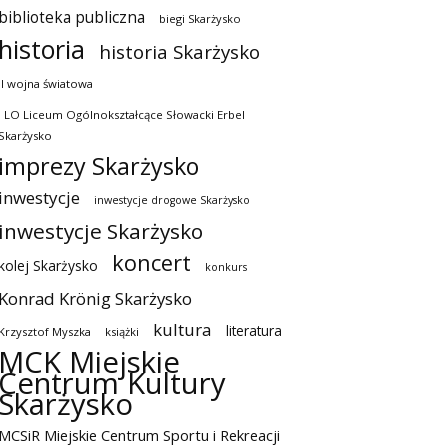
biblioteka publiczna
biegi Skarżysko
historia
historia Skarżysko
II wojna światowa
I LO Liceum Ogólnokształcące Słowacki Erbel
Skarżysko
imprezy Skarżysko
inwestycje
inwestycje drogowe Skarżysko
inwestycje Skarżysko
koncert
kolej Skarżysko
konkurs
Konrad Krönig Skarżysko
kultura
literatura
Krzysztof Myszka
książki
MCK Miejskie
Centrum Kultury
Skarżysko
MCSiR Miejskie Centrum Sportu i Rekreacji