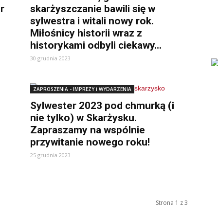
r
skarżyszczanie bawili się w
sylwestra i witali nowy rok.
Miłośnicy historii wraz z
historykami odbyli ciekawy...
30 grudnia 2023
ZAPROSZENIA - IMPREZY i WYDARZENIA
Sylwester 2023 pod chmurką (i
nie tylko) w Skarżysku.
Zapraszamy na wspólnie
przywitanie nowego roku!
25 grudnia 2023
Strona 1 z 3