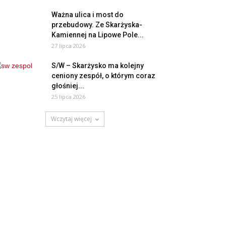
Ważna ulica i most do
przebudowy. Ze Skarżyska-
Kamiennej na Lipowe Pole...
27 lipca 2026
S/W – Skarżysko ma kolejny
ceniony zespół, o którym coraz
głośniej...
25 lipca 2026
Wczytaj więcej