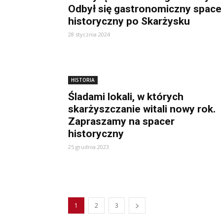
Odbył się gastronomiczny space
historyczny po Skarżysku
28 stycznia 2024
HISTORIA
Śladami lokali, w których
skarżyszczanie witali nowy rok.
Zapraszamy na spacer
historyczny
25 grudnia 2023
1
2
3