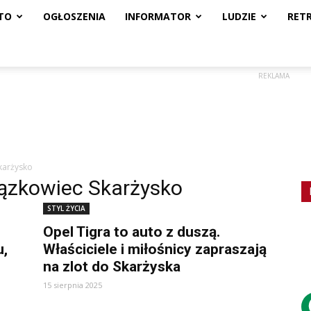
TO
OGŁOSZENIA
INFORMATOR
LUDZIE
RET
REKLAMA
karżysko
iązkowiec Skarżysko
STYL ŻYCIA
Opel Tigra to auto z duszą.
u,
Właściciele i miłośnicy zapraszają
na zlot do Skarżyska
15 sierpnia 2025