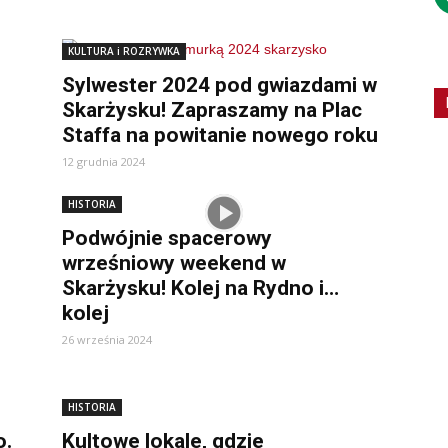
KULTURA i ROZRYWKA
Sylwester 2024 pod gwiazdami w
Skarżysku! Zapraszamy na Plac
Staffa na powitanie nowego roku
12 grudnia 2024
HISTORIA
Podwójnie spacerowy
wrześniowy weekend w
Skarżysku! Kolej na Rydno i…
kolej
26 września 2024
HISTORIA
o.
Kultowe lokale, gdzie