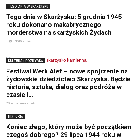
TEGO DNIA W SKARŻYSKU
Tego dnia w Skarżysku: 5 grudnia 1945
roku dokonano makabrycznego
morderstwa na skarżyskich Żydach
5 grudnia 2024
KULTURA i ROZRYWKA
Festiwal Werk Alef – nowe spojrzenie na
żydowskie dziedzictwo Skarżyska. Będzie
historia, sztuka, dialog oraz podróże w
czasie i...
20 września 2024
HISTORIA
Koniec złego, który może być początkiem
czegoś dobrego? 29 lipca 1944 roku w