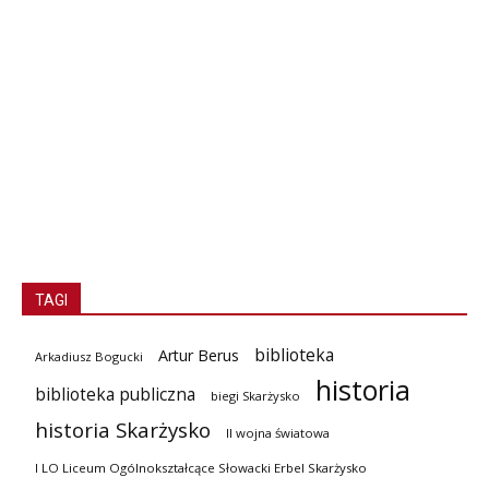
TAGI
biblioteka
Artur Berus
Arkadiusz Bogucki
historia
biblioteka publiczna
biegi Skarżysko
historia Skarżysko
II wojna światowa
I LO Liceum Ogólnokształcące Słowacki Erbel Skarżysko