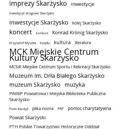
imprezy Skarżysko
inwestycje
inwestycje drogowe Skarżysko
inwestycje Skarżysko
kolej Skarżysko
koncert
Konrad Krönig Skarżysko
konkurs
kultura
literatura
Krzysztof Myszka
książki
MCK Miejskie Centrum
Kultury Skarżysko
MCSiR Miejskie Centrum Sportu i Rekreacji Skarżysko
Muzeum im. Orła Białego Skarżysko
muzeum Skarżysko
muzyka
PiMBP Powiatowa i Miejska Biblioteka Publiczna
Skarżysko
pomoc charytatywna
piłka nożna
PKP
Piotr Kardyś
Powiat Skarżyski
PTH Polskie Towarzystwo Historyczne Oddział