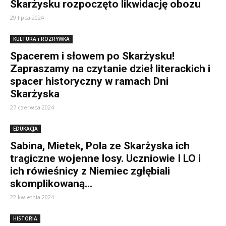
Skarżysku rozpoczęto likwidację obozu
29 lipca 2024
KULTURA i ROZRYWKA
Spacerem i słowem po Skarżysku!
Zapraszamy na czytanie dzieł literackich i
spacer historyczny w ramach Dni
Skarżyska
27 czerwca 2024
EDUKACJA
Sabina, Mietek, Pola ze Skarżyska ich
tragiczne wojenne losy. Uczniowie I LO i
ich rówieśnicy z Niemiec zgłębiali
skomplikowaną...
22 kwietnia 2024
HISTORIA