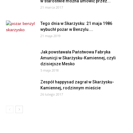
w starostwie można umówić przez...
21 marca 2017
Tego dnia w Skarżysku: 21 maja 1986
wybuchł pożar w Benzylu....
21 maja 2019
Jak powstawała Państwowa Fabryka
Amunicji w Skarżysku-Kamiennej, czyli
dzisiejsze Mesko
5 maja 2018
Zespół happysad zagrał w Skarżysku-
Kamiennej, rodzinnym mieście
26 lutego 2017