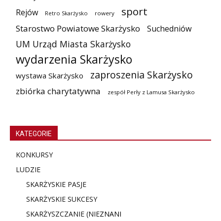
sport
Rejów
Retro Skarżysko
rowery
Starostwo Powiatowe Skarżysko
Suchedniów
UM Urząd Miasta Skarżysko
wydarzenia Skarżysko
zaproszenia Skarżysko
wystawa Skarżysko
zbiórka charytatywna
zespół Perły z Lamusa Skarżysko
KATEGORIE
KONKURSY
LUDZIE
SKARŻYSKIE PASJE
SKARŻYSKIE SUKCESY
SKARŻYSZCZANIE (NIE
ZNANI