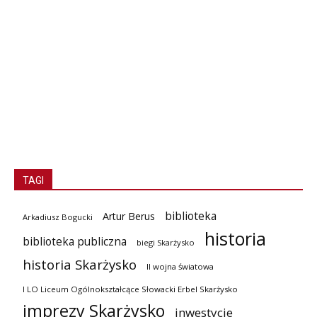
TAGI
biblioteka
Artur Berus
Arkadiusz Bogucki
historia
biblioteka publiczna
biegi Skarżysko
historia Skarżysko
II wojna światowa
I LO Liceum Ogólnokształcące Słowacki Erbel Skarżysko
imprezy Skarżysko
inwestycje