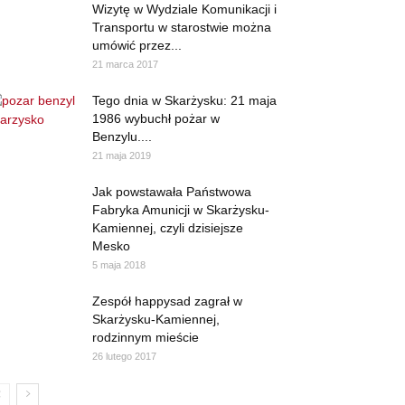
Wizytę w Wydziale Komunikacji i
Transportu w starostwie można
umówić przez...
21 marca 2017
Tego dnia w Skarżysku: 21 maja
1986 wybuchł pożar w
Benzylu....
21 maja 2019
Jak powstawała Państwowa
Fabryka Amunicji w Skarżysku-
Kamiennej, czyli dzisiejsze
Mesko
5 maja 2018
Zespół happysad zagrał w
Skarżysku-Kamiennej,
rodzinnym mieście
26 lutego 2017