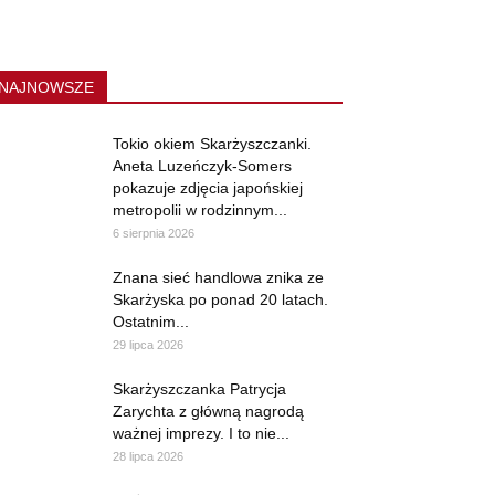
NAJNOWSZE
Tokio okiem Skarżyszczanki.
Aneta Luzeńczyk-Somers
pokazuje zdjęcia japońskiej
metropolii w rodzinnym...
6 sierpnia 2026
Znana sieć handlowa znika ze
Skarżyska po ponad 20 latach.
Ostatnim...
29 lipca 2026
Skarżyszczanka Patrycja
Zarychta z główną nagrodą
ważnej imprezy. I to nie...
28 lipca 2026