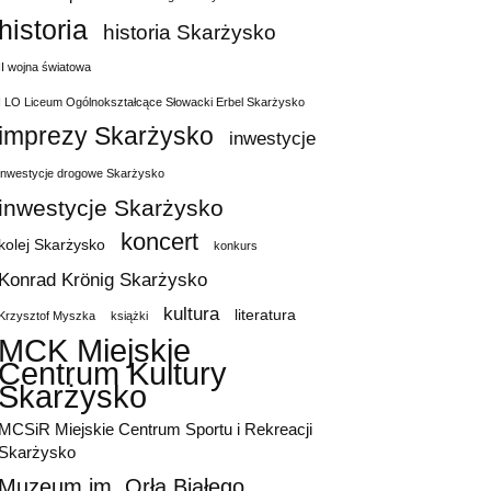
historia
historia Skarżysko
II wojna światowa
I LO Liceum Ogólnokształcące Słowacki Erbel Skarżysko
imprezy Skarżysko
inwestycje
inwestycje drogowe Skarżysko
inwestycje Skarżysko
koncert
kolej Skarżysko
konkurs
Konrad Krönig Skarżysko
kultura
literatura
Krzysztof Myszka
książki
MCK Miejskie
Centrum Kultury
Skarżysko
MCSiR Miejskie Centrum Sportu i Rekreacji
Skarżysko
Muzeum im. Orła Białego