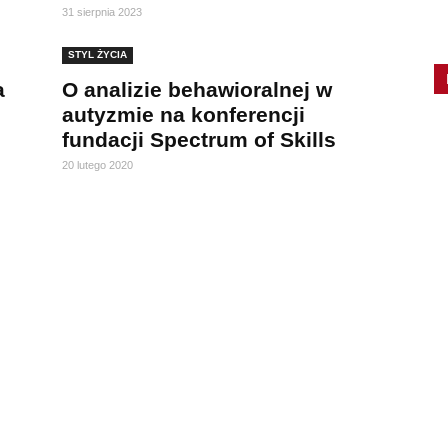
31 sierpnia 2023
STYL ŻYCIA
a
O analizie behawioralnej w
autyzmie na konferencji
fundacji Spectrum of Skills
20 lutego 2020