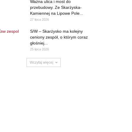
Ważna ulica i most do
przebudowy. Ze Skarżyska-
Kamiennej na Lipowe Pole...
27 lipca 2026
S/W – Skarżysko ma kolejny
ceniony zespół, o którym coraz
głośniej...
25 lipca 2026
Wczytaj więcej