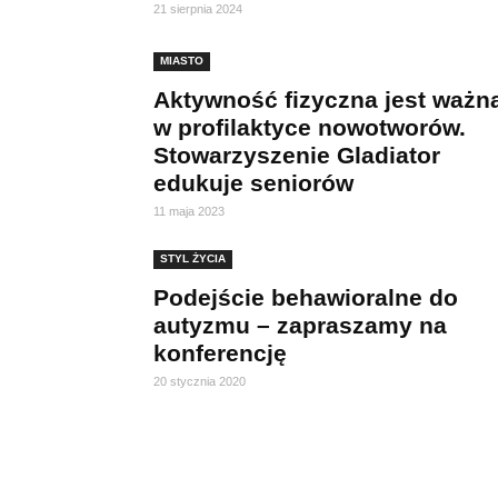
21 sierpnia 2024
MIASTO
Aktywność fizyczna jest ważn
w profilaktyce nowotworów.
Stowarzyszenie Gladiator
edukuje seniorów
11 maja 2023
STYL ŻYCIA
Podejście behawioralne do
autyzmu – zapraszamy na
konferencję
20 stycznia 2020