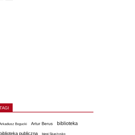
TAGI
biblioteka
Artur Berus
Arkadiusz Bogucki
biblioteka publiczna
biegi Skarżysko