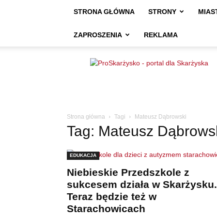
STRONA GŁÓWNA
STRONY
MIAS
ZAPROSZENIA
REKLAMA
ProSkarżysko
Strona główna
Tagi
Mateusz Dąbrowski
Tag: Mateusz Dąbrows
EDUKACJA
Niebieskie Przedszkole z
sukcesem działa w Skarżysku.
Teraz będzie też w
Starachowicach