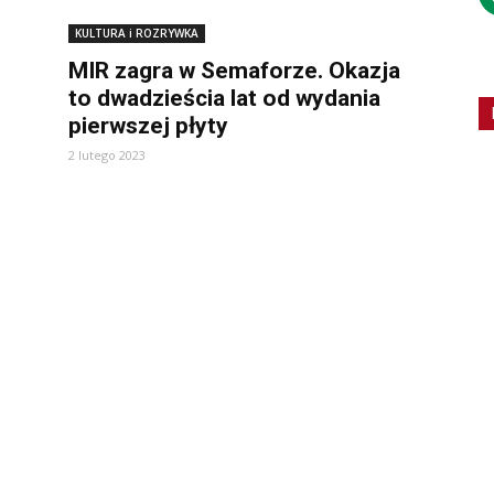
KULTURA i ROZRYWKA
MIR zagra w Semaforze. Okazja
to dwadzieścia lat od wydania
pierwszej płyty
2 lutego 2023