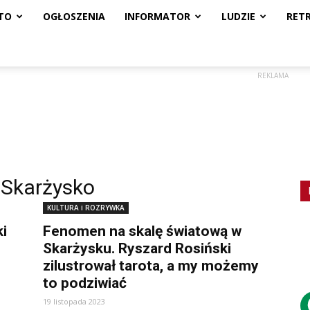
TO
OGŁOSZENIA
INFORMATOR
LUDZIE
RET
REKLAMA
 Skarżysko
KULTURA i ROZRYWKA
i
Fenomen na skalę światową w
Skarżysku. Ryszard Rosiński
zilustrował tarota, a my możemy
to podziwiać
19 listopada 2023