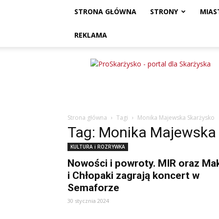
STRONA GŁÓWNA
STRONY
MIAS
REKLAMA
ProSkarżysko
Strona główna
Tagi
Monika Majewska Skarżysko
Tag: Monika Majewska
KULTURA i ROZRYWKA
Nowości i powroty. MIR oraz Mak
i Chłopaki zagrają koncert w
Semaforze
30 stycznia 2024