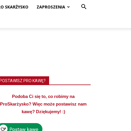
RO SKARŻYSKO
ZAPROSZENIA
POSTAWISZ PRO KAWĘ?
Podoba Ci się to, co robimy na
ProSkarżysko? Więc może postawisz nam
kawę? Dziękujemy! :)