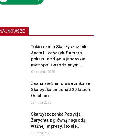
NAJNOWSZE
Tokio okiem Skarżyszczanki.
Aneta Luzeńczyk-Somers
pokazuje zdjęcia japońskiej
metropolii w rodzinnym...
6 sierpnia 2026
Znana sieć handlowa znika ze
Skarżyska po ponad 20 latach.
Ostatnim...
29 lipca 2026
Skarżyszczanka Patrycja
Zarychta z główną nagrodą
ważnej imprezy. I to nie...
28 lipca 2026