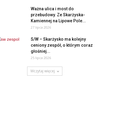
Ważna ulica i most do
przebudowy. Ze Skarżyska-
Kamiennej na Lipowe Pole...
27 lipca 2026
S/W – Skarżysko ma kolejny
ceniony zespół, o którym coraz
głośniej...
25 lipca 2026
Wczytaj więcej