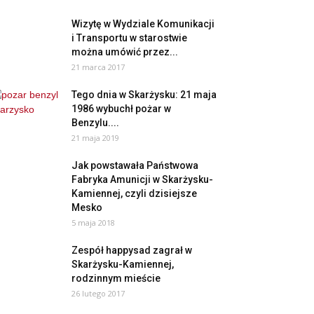
Wizytę w Wydziale Komunikacji
i Transportu w starostwie
można umówić przez...
21 marca 2017
Tego dnia w Skarżysku: 21 maja
1986 wybuchł pożar w
Benzylu....
21 maja 2019
Jak powstawała Państwowa
Fabryka Amunicji w Skarżysku-
Kamiennej, czyli dzisiejsze
Mesko
5 maja 2018
Zespół happysad zagrał w
Skarżysku-Kamiennej,
rodzinnym mieście
26 lutego 2017