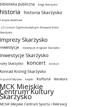
biblioteka publiczna
biegi Skarżysko
historia
historia Skarżysko
II wojna światowa
I LO Liceum Ogólnokształcące Słowacki Erbel
Skarżysko
imprezy Skarżysko
inwestycje
inwestycje drogowe Skarżysko
inwestycje Skarżysko
koncert
kolej Skarżysko
konkurs
Konrad Krönig Skarżysko
kultura
literatura
Krzysztof Myszka
książki
MCK Miejskie
Centrum Kultury
Skarżysko
MCSiR Miejskie Centrum Sportu i Rekreacji