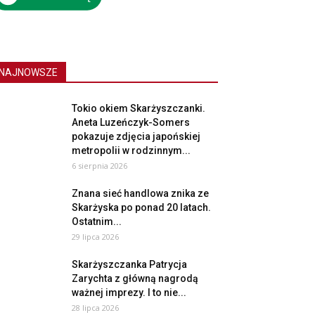
NAJNOWSZE
Tokio okiem Skarżyszczanki.
Aneta Luzeńczyk-Somers
pokazuje zdjęcia japońskiej
metropolii w rodzinnym...
6 sierpnia 2026
Znana sieć handlowa znika ze
Skarżyska po ponad 20 latach.
Ostatnim...
29 lipca 2026
Skarżyszczanka Patrycja
Zarychta z główną nagrodą
ważnej imprezy. I to nie...
28 lipca 2026