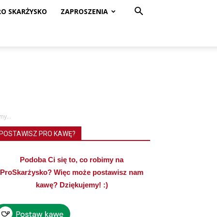
RO SKARŻYSKO
ZAPROSZENIA
my...
POSTAWISZ PRO KAWĘ?
Podoba Ci się to, co robimy na
ProSkarżysko? Więc może postawisz nam
kawę? Dziękujemy! :)