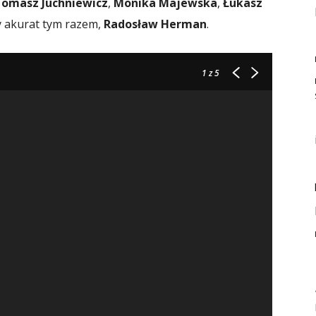
omasz Juchniewicz
,
Monika Majewska
,
Łukasz
y akurat tym razem,
Radosław Herman
.
1
z 5