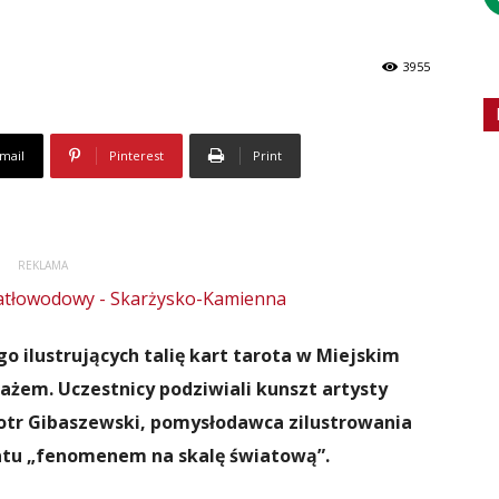
3955
mail
Pinterest
Print
REKLAMA
 ilustrujących talię kart tarota w Miejskim
ażem. Uczestnicy podziwiali kunszt artysty
otr Gibaszewski, pomysłodawca zilustrowania
ltatu „fenomenem na skalę światową”.