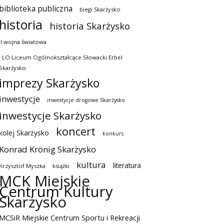
biblioteka publiczna
biegi Skarżysko
historia
historia Skarżysko
II wojna światowa
I LO Liceum Ogólnokształcące Słowacki Erbel
Skarżysko
imprezy Skarżysko
inwestycje
inwestycje drogowe Skarżysko
inwestycje Skarżysko
koncert
kolej Skarżysko
konkurs
Konrad Krönig Skarżysko
kultura
literatura
Krzysztof Myszka
książki
MCK Miejskie
Centrum Kultury
Skarżysko
MCSiR Miejskie Centrum Sportu i Rekreacji