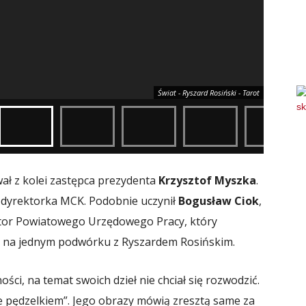
Świat - Ryszard Rosiński - Tarot
wał z kolei zastępca prezydenta
Krzysztof Myszka
.
, dyrektorka MCK. Podobnie uczynił
Bogusław Ciok
,
tor Powiatowego Urzędowego Pracy, który
e na jednym podwórku z Ryszardem Rosińskim.
ści, na temat swoich dzieł nie chciał się rozwodzić.
ie pędzelkiem”. Jego obrazy mówią zresztą same za