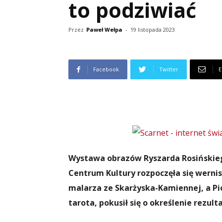
to podziwiać
Przez
Paweł Wełpa
-
19 listopada 2023
Facebook
Twitter
E
Wystawa obrazów Ryszarda Rosińskiego
Centrum Kultury rozpoczęła się wernis
malarza ze Skarżyska-Kamiennej, a Pi
tarota, pokusił się o określenie rezu