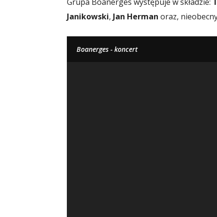
Grupa Boanerges występuje w składzie:
T
Janikowski
,
Jan Herman
oraz, nieobecn
Boanerges - koncert