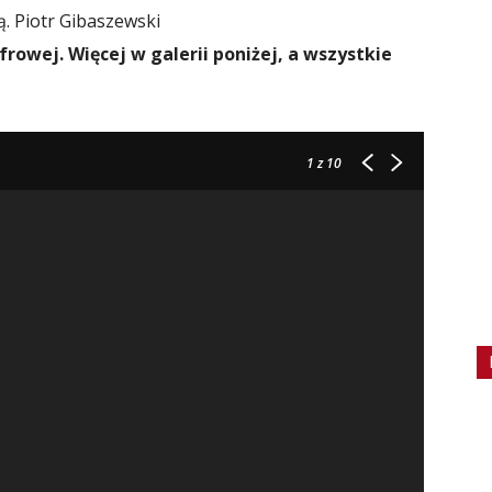
ą.
Piotr Gibaszewski
frowej. Więcej w galerii poniżej, a wszystkie
1
z 10