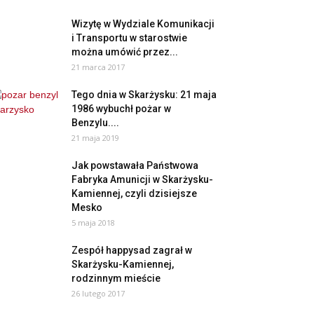
Wizytę w Wydziale Komunikacji
i Transportu w starostwie
można umówić przez...
21 marca 2017
Tego dnia w Skarżysku: 21 maja
1986 wybuchł pożar w
Benzylu....
21 maja 2019
Jak powstawała Państwowa
Fabryka Amunicji w Skarżysku-
Kamiennej, czyli dzisiejsze
Mesko
5 maja 2018
Zespół happysad zagrał w
Skarżysku-Kamiennej,
rodzinnym mieście
26 lutego 2017