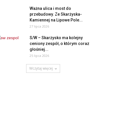
Ważna ulica i most do
przebudowy. Ze Skarżyska-
Kamiennej na Lipowe Pole...
27 lipca 2026
S/W – Skarżysko ma kolejny
ceniony zespół, o którym coraz
głośniej...
25 lipca 2026
Wczytaj więcej