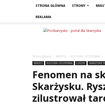
STRONA GŁÓWNA
STRONY
MIAS
REKLAMA
ProSkarżysko
Strona główna
MIASTO
KULTURA i ROZRYWKA
MIASTO
KULTURA i ROZRYWKA
LUDZIE
SKARŻYSKIE P
Fenomen na sk
Skarżysku. Rys
zilustrował ta