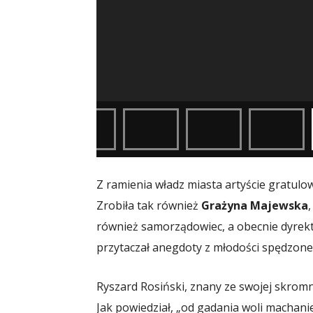
Z ramienia władz miasta artyście gratulo
Zrobiła tak również
Grażyna Majewska
również samorządowiec, a obecnie dyrek
przytaczał anegdoty z młodości spędzon
Ryszard Rosiński, znany ze swojej skromno
Jak powiedział, „od gadania woli machan