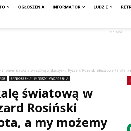
TO
OGŁOSZENIA
INFORMATOR
LUDZIE
RET
REKLAMA
Fenomen na skalę światową w Skarżysku. Ryszard Rosiński zilustrował tarota, a 
ASJE
ZAPROSZENIA - IMPREZY i WYDARZENIA
alę światową w
zard Rosiński
rota, a my możemy