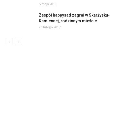
5 maja 2018
Zespół happysad zagrał w Skarżysku-
Kamiennej, rodzinnym mieście
26 lutego 2017