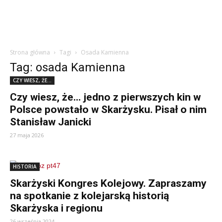
Strona główna
Tagi
Osada Kamienna
Tag: osada Kamienna
CZY WIESZ, ŻE...
Czy wiesz, że… jedno z pierwszych kin w
Polsce powstało w Skarżysku. Pisał o nim
Stanisław Janicki
27 maja 2026
HISTORIA
Skarżyski Kongres Kolejowy. Zapraszamy
na spotkanie z kolejarską historią
Skarżyska i regionu
26 września 2024