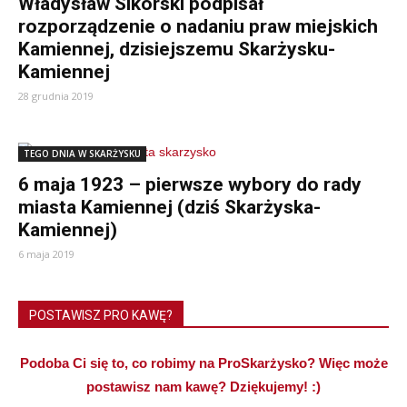
Władysław Sikorski podpisał
rozporządzenie o nadaniu praw miejskich
Kamiennej, dzisiejszemu Skarżysku-
Kamiennej
28 grudnia 2019
TEGO DNIA W SKARŻYSKU
6 maja 1923 – pierwsze wybory do rady
miasta Kamiennej (dziś Skarżyska-
Kamiennej)
6 maja 2019
POSTAWISZ PRO KAWĘ?
Podoba Ci się to, co robimy na ProSkarżysko? Więc może
postawisz nam kawę? Dziękujemy! :)