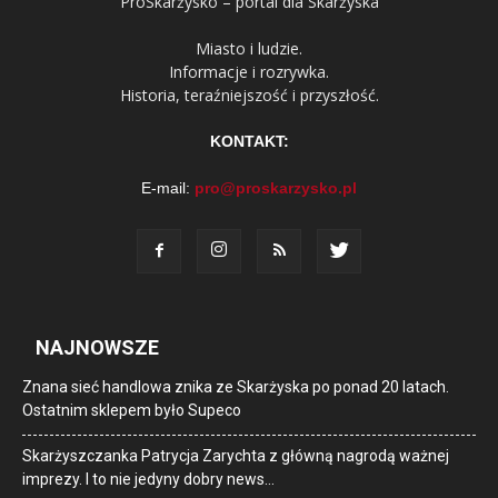
ProSkarżysko – portal dla Skarżyska
Miasto i ludzie.
Informacje i rozrywka.
Historia, teraźniejszość i przyszłość.
KONTAKT:
E-mail:
pro@proskarzysko.pl
NAJNOWSZE
Znana sieć handlowa znika ze Skarżyska po ponad 20 latach.
Ostatnim sklepem było Supeco
Skarżyszczanka Patrycja Zarychta z główną nagrodą ważnej
imprezy. I to nie jedyny dobry news…