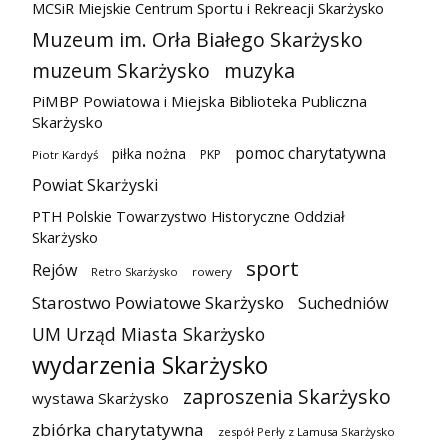
MCSiR Miejskie Centrum Sportu i Rekreacji Skarżysko
Muzeum im. Orła Białego Skarżysko
muzeum Skarżysko
muzyka
PiMBP Powiatowa i Miejska Biblioteka Publiczna
Skarżysko
pomoc charytatywna
piłka nożna
PKP
Piotr Kardyś
Powiat Skarżyski
PTH Polskie Towarzystwo Historyczne Oddział
Skarżysko
sport
Rejów
Retro Skarżysko
rowery
Starostwo Powiatowe Skarżysko
Suchedniów
UM Urząd Miasta Skarżysko
wydarzenia Skarżysko
zaproszenia Skarżysko
wystawa Skarżysko
zbiórka charytatywna
zespół Perły z Lamusa Skarżysko