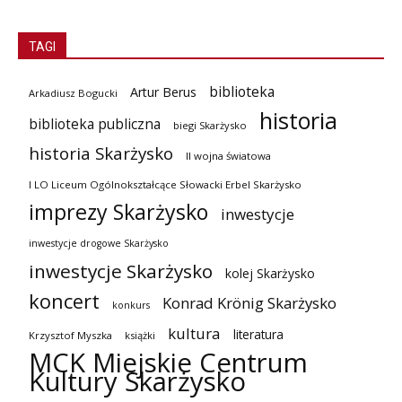
TAGI
biblioteka
Artur Berus
Arkadiusz Bogucki
historia
biblioteka publiczna
biegi Skarżysko
historia Skarżysko
II wojna światowa
I LO Liceum Ogólnokształcące Słowacki Erbel Skarżysko
imprezy Skarżysko
inwestycje
inwestycje drogowe Skarżysko
inwestycje Skarżysko
kolej Skarżysko
koncert
Konrad Krönig Skarżysko
konkurs
kultura
literatura
Krzysztof Myszka
książki
MCK Miejskie Centrum
Kultury Skarżysko