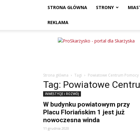
STRONA GŁÓWNA
STRONY
MIAS
REKLAMA
ProSkarżysko
Strona główna
Tagi
Powiatowe Centrum Pomocy 
Tag: Powiatowe Centr
INWESTYCJE i ROZWÓJ
W budynku powiatowym przy
Placu Floriańskim 1 jest już
nowoczesna winda
11 grudnia 2020