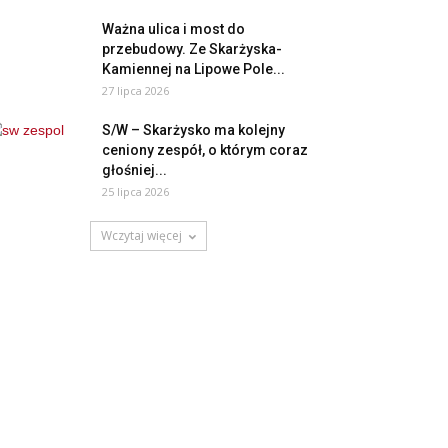
Ważna ulica i most do
przebudowy. Ze Skarżyska-
Kamiennej na Lipowe Pole...
27 lipca 2026
S/W – Skarżysko ma kolejny
ceniony zespół, o którym coraz
głośniej...
25 lipca 2026
Wczytaj więcej