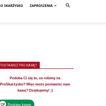
RO SKARŻYSKO
ZAPROSZENIA
POSTAWISZ PRO KAWĘ?
Podoba Ci się to, co robimy na
ProSkarżysko? Więc może postawisz nam
kawę? Dziękujemy! :)