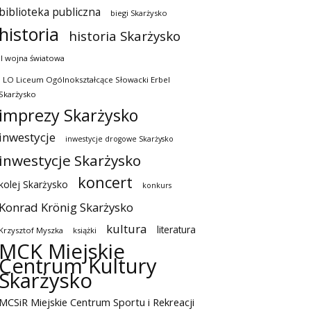
biblioteka publiczna
biegi Skarżysko
historia
historia Skarżysko
II wojna światowa
I LO Liceum Ogólnokształcące Słowacki Erbel
Skarżysko
imprezy Skarżysko
inwestycje
inwestycje drogowe Skarżysko
inwestycje Skarżysko
koncert
kolej Skarżysko
konkurs
Konrad Krönig Skarżysko
kultura
literatura
Krzysztof Myszka
książki
MCK Miejskie
Centrum Kultury
Skarżysko
MCSiR Miejskie Centrum Sportu i Rekreacji