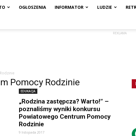
TO
OGŁOSZENIA
INFORMATOR
LUDZIE
RET
REKLAMA
Rodzinie
um Pomocy Rodzinie
EDUKACJA
„Rodzina zastępcza? Warto!” –
poznaliśmy wyniki konkursu
Powiatowego Centrum Pomocy
Rodzinie
9 listopada 2017