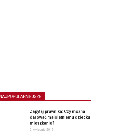
NAJPOPULARNIEJSZE
Zapytaj prawnika: Czy można
darować małoletniemu dziecku
mieszkanie?
2 kwietnia 2019