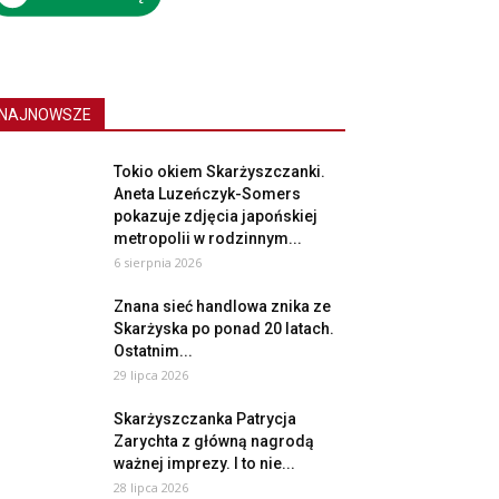
NAJNOWSZE
Tokio okiem Skarżyszczanki.
Aneta Luzeńczyk-Somers
pokazuje zdjęcia japońskiej
metropolii w rodzinnym...
6 sierpnia 2026
Znana sieć handlowa znika ze
Skarżyska po ponad 20 latach.
Ostatnim...
29 lipca 2026
Skarżyszczanka Patrycja
Zarychta z główną nagrodą
ważnej imprezy. I to nie...
28 lipca 2026