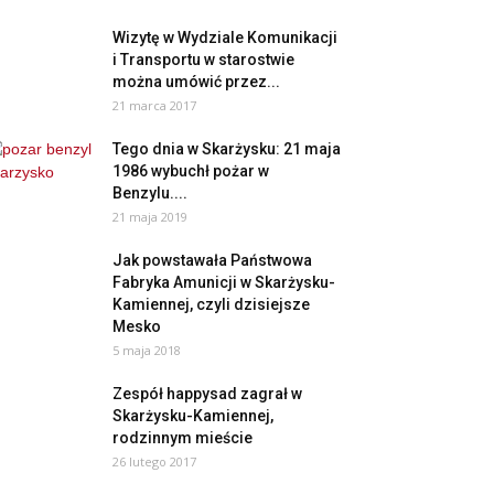
Wizytę w Wydziale Komunikacji
i Transportu w starostwie
można umówić przez...
21 marca 2017
Tego dnia w Skarżysku: 21 maja
1986 wybuchł pożar w
Benzylu....
21 maja 2019
Jak powstawała Państwowa
Fabryka Amunicji w Skarżysku-
Kamiennej, czyli dzisiejsze
Mesko
5 maja 2018
Zespół happysad zagrał w
Skarżysku-Kamiennej,
rodzinnym mieście
26 lutego 2017