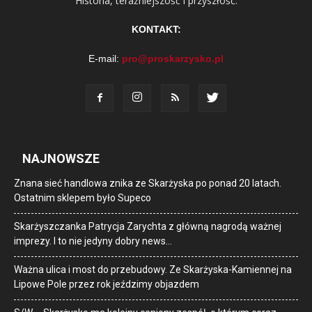
Historia, teraźniejszość i przyszłość.
KONTAKT:
E-mail:
pro@proskarzysko.pl
NAJNOWSZE
Znana sieć handlowa znika ze Skarżyska po ponad 20 latach.
Ostatnim sklepem było Supeco
Skarżyszczanka Patrycja Zarychta z główną nagrodą ważnej
imprezy. I to nie jedyny dobry news…
Ważna ulica i most do przebudowy. Ze Skarżyska-Kamiennej na
Lipowe Pole przez rok jeździmy objazdem