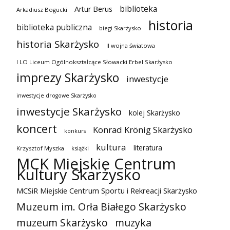
biblioteka
Artur Berus
Arkadiusz Bogucki
historia
biblioteka publiczna
biegi Skarżysko
historia Skarżysko
II wojna światowa
I LO Liceum Ogólnokształcące Słowacki Erbel Skarżysko
imprezy Skarżysko
inwestycje
inwestycje drogowe Skarżysko
inwestycje Skarżysko
kolej Skarżysko
koncert
Konrad Krönig Skarżysko
konkurs
kultura
literatura
Krzysztof Myszka
książki
MCK Miejskie Centrum
Kultury Skarżysko
MCSiR Miejskie Centrum Sportu i Rekreacji Skarżysko
Muzeum im. Orła Białego Skarżysko
muzeum Skarżysko
muzyka