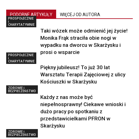
PODOBNE ARTYKUŁY
WIĘCEJ OD AUTORA
PROSPOŁECZNIE
i
CHARYTATYWNIE
Taki wózek może odmienić jej życie!
Monika Frąk straciła obie nogi w
wypadku na dworcu w Skarżysku i
prosi o wsparcie
PROSPOŁECZNIE
i
CHARYTATYWNIE
Piękny jubileusz! To już 30 lat
Warsztatu Terapii Zajęciowej z ulicy
Kościuszki w Skarżysku
ZDROWIE i
BEZPIECZEŃSTWO
Każdy z nas może być
niepełnosprawny! Ciekawe wnioski i
dużo pracy po spotkaniu z
przedstawicielkami PFRON w
Skarżysku
ZDROWIE i
BEZPIECZEŃSTWO