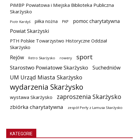
PiMBP Powiatowa i Miejska Biblioteka Publiczna
Skarżysko
pomoc charytatywna
piłka nożna
PKP
Piotr Kardyś
Powiat Skarżyski
PTH Polskie Towarzystwo Historyczne Oddział
Skarżysko
sport
Rejów
Retro Skarżysko
rowery
Starostwo Powiatowe Skarżysko
Suchedniów
UM Urząd Miasta Skarżysko
wydarzenia Skarżysko
zaproszenia Skarżysko
wystawa Skarżysko
zbiórka charytatywna
zespół Perły z Lamusa Skarżysko
KATEGORIE