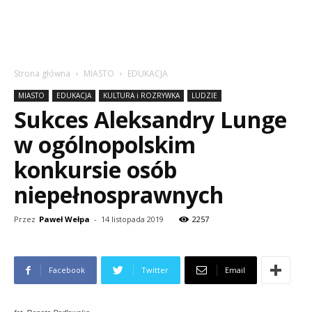
Strona główna
MIASTO
EDUKACJA
MIASTO
EDUKACJA
KULTURA i ROZRYWKA
LUDZIE
Sukces Aleksandry Lunge
w ogólnopolskim
konkursie osób
niepełnosprawnych
Przez
Paweł Wełpa
-
14 listopada 2019
2257
Facebook
Twitter
Email