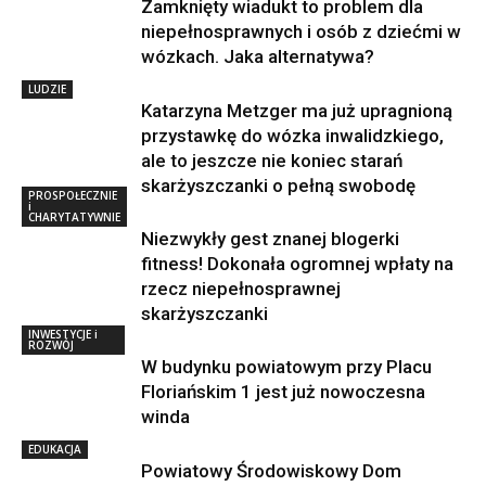
Zamknięty wiadukt to problem dla
niepełnosprawnych i osób z dziećmi w
wózkach. Jaka alternatywa?
LUDZIE
Katarzyna Metzger ma już upragnioną
przystawkę do wózka inwalidzkiego,
ale to jeszcze nie koniec starań
skarżyszczanki o pełną swobodę
PROSPOŁECZNIE
i
CHARYTATYWNIE
Niezwykły gest znanej blogerki
fitness! Dokonała ogromnej wpłaty na
rzecz niepełnosprawnej
skarżyszczanki
INWESTYCJE i
ROZWÓJ
W budynku powiatowym przy Placu
Floriańskim 1 jest już nowoczesna
winda
EDUKACJA
Powiatowy Środowiskowy Dom