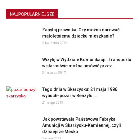
NAJPOPULARNIEJSZE
Zapytaj prawnika: Czy można darować
małoletniemu dziecku mieszkanie?
2 kwietnia 2019
Wizytę w Wydziale Komunikacji i Transportu
w starostwie można umówić przez...
21 marca 2017
Tego dnia w Skarżysku: 21 maja 1986
wybuchł pożar w Benzylu....
21 maja 2019
Jak powstawała Państwowa Fabryka
Amunicji w Skarżysku-Kamiennej, czyli
dzisiejsze Mesko
5 maja 2018