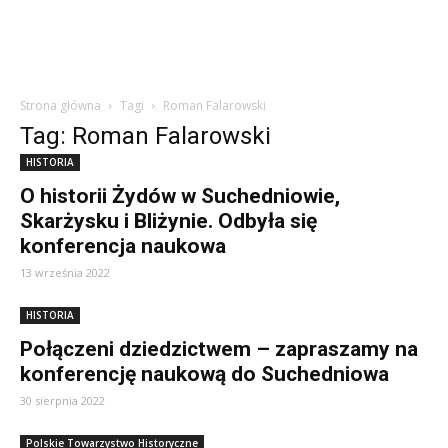
Strona główna
Tagi
Roman Falarowski
Tag: Roman Falarowski
HISTORIA
O historii Żydów w Suchedniowie,
Skarżysku i Bliżynie. Odbyła się
konferencja naukowa
13 września 2022
HISTORIA
Połączeni dziedzictwem – zapraszamy na
konferencję naukową do Suchedniowa
30 sierpnia 2022
Polskie Towarzystwo Historyczne