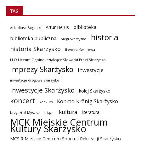
TAGI
biblioteka
Artur Berus
Arkadiusz Bogucki
historia
biblioteka publiczna
biegi Skarżysko
historia Skarżysko
II wojna światowa
I LO Liceum Ogólnokształcące Słowacki Erbel Skarżysko
imprezy Skarżysko
inwestycje
inwestycje drogowe Skarżysko
inwestycje Skarżysko
kolej Skarżysko
koncert
Konrad Krönig Skarżysko
konkurs
kultura
literatura
Krzysztof Myszka
książki
MCK Miejskie Centrum
Kultury Skarżysko
MCSiR Miejskie Centrum Sportu i Rekreacji Skarżysko