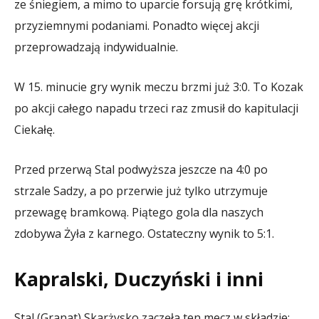
ze śniegiem, a mimo to uparcie forsują grę krótkimi,
przyziemnymi podaniami. Ponadto więcej akcji
przeprowadzają indywidualnie.
W 15. minucie gry wynik meczu brzmi już 3:0. To Kozak
po akcji całego napadu trzeci raz zmusił do kapitulacji
Ciekałę.
Przed przerwą Stal podwyższa jeszcze na 4:0 po
strzale Sadzy, a po przerwie już tylko utrzymuje
przewagę bramkową. Piątego gola dla naszych
zdobywa Żyła z karnego. Ostateczny wynik to 5:1.
Kapralski, Duczyński i inni
Stal (Granat) Skarżysko zaczęła ten mecz w składzie: