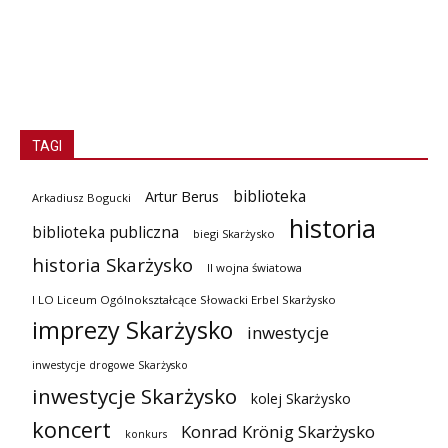
TAGI
biblioteka
Artur Berus
Arkadiusz Bogucki
historia
biblioteka publiczna
biegi Skarżysko
historia Skarżysko
II wojna światowa
I LO Liceum Ogólnokształcące Słowacki Erbel Skarżysko
imprezy Skarżysko
inwestycje
inwestycje drogowe Skarżysko
inwestycje Skarżysko
kolej Skarżysko
koncert
Konrad Krönig Skarżysko
konkurs