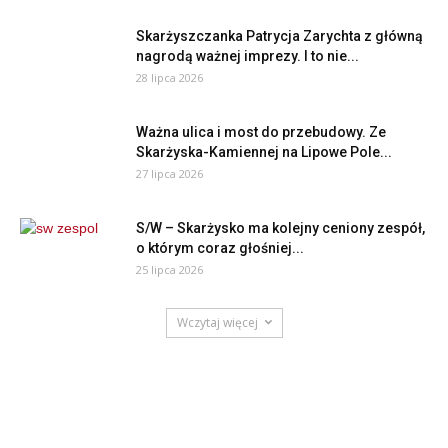
Skarżyszczanka Patrycja Zarychta z główną
nagrodą ważnej imprezy. I to nie...
28 lipca 2026
Ważna ulica i most do przebudowy. Ze
Skarżyska-Kamiennej na Lipowe Pole...
27 lipca 2026
S/W – Skarżysko ma kolejny ceniony zespół,
o którym coraz głośniej...
25 lipca 2026
Wczytaj więcej