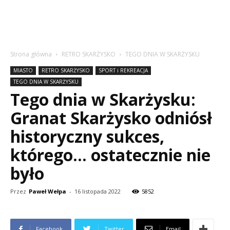
Strona główna
RETRO SKARŻYSKO
TEGO DNIA W SKARŻYSKU
MIASTO
RETRO SKARŻYSKO
SPORT i REKREACJA
TEGO DNIA W SKARŻYSKU
Tego dnia w Skarżysku:
Granat Skarżysko odniósł
historyczny sukces,
którego… ostatecznie nie
było
Przez
Paweł Wełpa
-
16 listopada 2022
5852
Facebook
Twitter
Email