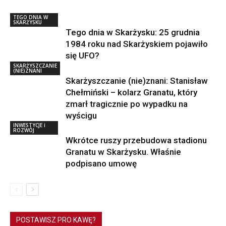
TEGO DNIA W
SKARŻYSKU
Tego dnia w Skarżysku: 25 grudnia
1984 roku nad Skarżyskiem pojawiło
się UFO?
SKARŻYSZCZANIE
(NIE)ZNANI
Skarżyszczanie (nie)znani: Stanisław
Chełmiński – kolarz Granatu, który
zmarł tragicznie po wypadku na
wyścigu
INWESTYCJE i
ROZWÓJ
Wkrótce ruszy przebudowa stadionu
Granatu w Skarżysku. Właśnie
podpisano umowę
POSTAWISZ PRO KAWĘ?