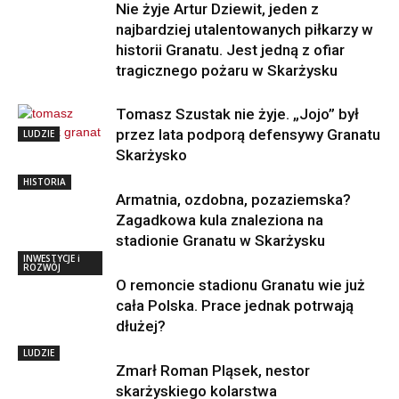
Nie żyje Artur Dziewit, jeden z
najbardziej utalentowanych piłkarzy w
historii Granatu. Jest jedną z ofiar
tragicznego pożaru w Skarżysku
Tomasz Szustak nie żyje. „Jojo” był
przez lata podporą defensywy Granatu
LUDZIE
Skarżysko
HISTORIA
Armatnia, ozdobna, pozaziemska?
Zagadkowa kula znaleziona na
stadionie Granatu w Skarżysku
INWESTYCJE i
ROZWÓJ
O remoncie stadionu Granatu wie już
cała Polska. Prace jednak potrwają
dłużej?
LUDZIE
Zmarł Roman Pląsek, nestor
skarżyskiego kolarstwa