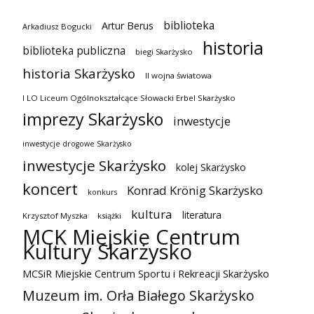
biblioteka
Artur Berus
Arkadiusz Bogucki
historia
biblioteka publiczna
biegi Skarżysko
historia Skarżysko
II wojna światowa
I LO Liceum Ogólnokształcące Słowacki Erbel Skarżysko
imprezy Skarżysko
inwestycje
inwestycje drogowe Skarżysko
inwestycje Skarżysko
kolej Skarżysko
koncert
Konrad Krönig Skarżysko
konkurs
kultura
literatura
Krzysztof Myszka
książki
MCK Miejskie Centrum
Kultury Skarżysko
MCSiR Miejskie Centrum Sportu i Rekreacji Skarżysko
Muzeum im. Orła Białego Skarżysko