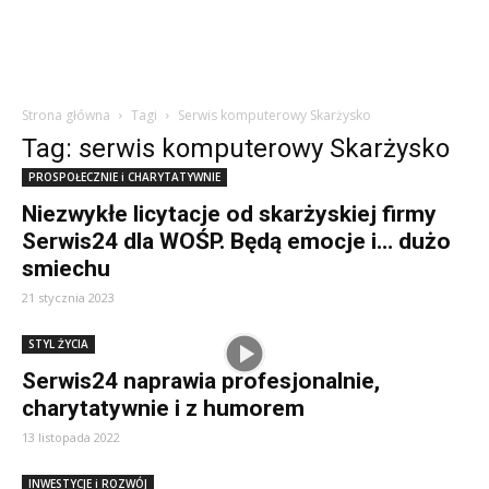
Strona główna
Tagi
Serwis komputerowy Skarżysko
Tag: serwis komputerowy Skarżysko
PROSPOŁECZNIE i CHARYTATYWNIE
Niezwykłe licytacje od skarżyskiej firmy
Serwis24 dla WOŚP. Będą emocje i… dużo
smiechu
21 stycznia 2023
STYL ŻYCIA
Serwis24 naprawia profesjonalnie,
charytatywnie i z humorem
13 listopada 2022
INWESTYCJE i ROZWÓJ