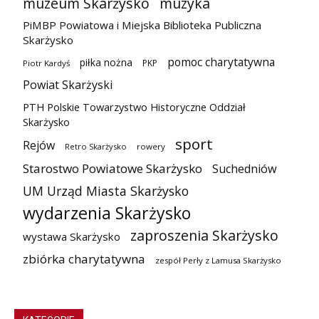
muzeum Skarżysko
muzyka
PiMBP Powiatowa i Miejska Biblioteka Publiczna
Skarżysko
pomoc charytatywna
piłka nożna
PKP
Piotr Kardyś
Powiat Skarżyski
PTH Polskie Towarzystwo Historyczne Oddział
Skarżysko
sport
Rejów
Retro Skarżysko
rowery
Starostwo Powiatowe Skarżysko
Suchedniów
UM Urząd Miasta Skarżysko
wydarzenia Skarżysko
zaproszenia Skarżysko
wystawa Skarżysko
zbiórka charytatywna
zespół Perły z Lamusa Skarżysko