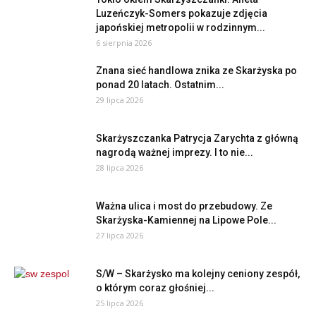
Luzeńczyk-Somers pokazuje zdjęcia
japońskiej metropolii w rodzinnym...
6 sierpnia 2026
Znana sieć handlowa znika ze Skarżyska po
ponad 20 latach. Ostatnim...
29 lipca 2026
Skarżyszczanka Patrycja Zarychta z główną
nagrodą ważnej imprezy. I to nie...
28 lipca 2026
Ważna ulica i most do przebudowy. Ze
Skarżyska-Kamiennej na Lipowe Pole...
27 lipca 2026
S/W – Skarżysko ma kolejny ceniony zespół,
o którym coraz głośniej...
25 lipca 2026