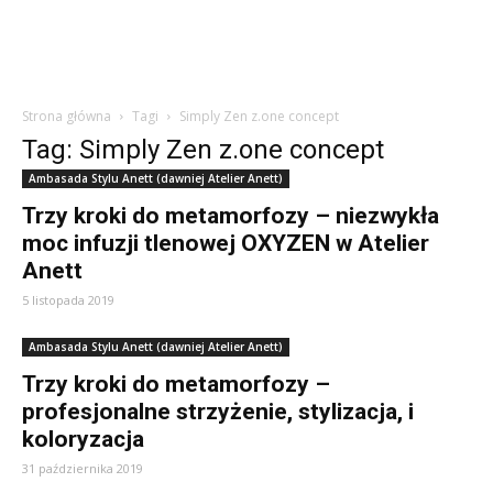
Strona główna
Tagi
Simply Zen z.one concept
Tag: Simply Zen z.one concept
Ambasada Stylu Anett (dawniej Atelier Anett)
Trzy kroki do metamorfozy – niezwykła
moc infuzji tlenowej OXYZEN w Atelier
Anett
5 listopada 2019
Ambasada Stylu Anett (dawniej Atelier Anett)
Trzy kroki do metamorfozy –
profesjonalne strzyżenie, stylizacja, i
koloryzacja
31 października 2019