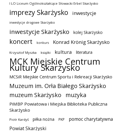
I LO Liceum Ogólnokształcące Słowacki Erbel Skarżysko
imprezy Skarżysko
inwestycje
inwestycje drogowe Skarżysko
inwestycje Skarżysko
kolej Skarżysko
koncert
Konrad Krönig Skarżysko
konkurs
kultura
literatura
Krzysztof Myszka
książki
MCK Miejskie Centrum
Kultury Skarżysko
MCSiR Miejskie Centrum Sportu i Rekreacji Skarżysko
Muzeum im. Orła Białego Skarżysko
muzeum Skarżysko
muzyka
PiMBP Powiatowa i Miejska Biblioteka Publiczna
Skarżysko
pomoc charytatywna
piłka nożna
PKP
Piotr Kardyś
Powiat Skarżyski