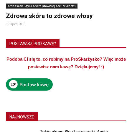
Ambasada Stylu Anett (dawniej Atelier Anett)
Zdrowa skóra to zdrowe włosy
19 lipca 2019
POSTAWISZ PRO KAWĘ?
Podoba Ci się to, co robimy na ProSkarżysko? Więc może
postawisz nam kawę? Dziękujemy! :)
NAJNOWSZE
Tokio okiem Skarżyszczanki. Aneta