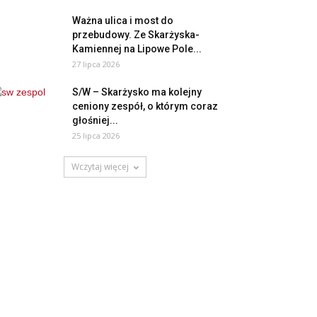
Ważna ulica i most do
przebudowy. Ze Skarżyska-
Kamiennej na Lipowe Pole...
27 lipca 2026
S/W – Skarżysko ma kolejny
ceniony zespół, o którym coraz
głośniej...
25 lipca 2026
Wczytaj więcej