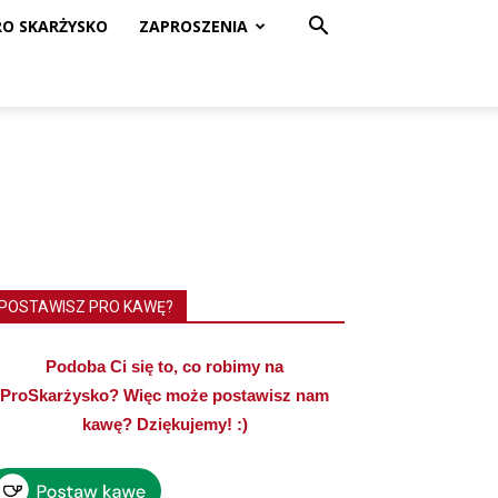
RO SKARŻYSKO
ZAPROSZENIA
POSTAWISZ PRO KAWĘ?
Podoba Ci się to, co robimy na
ProSkarżysko? Więc może postawisz nam
kawę? Dziękujemy! :)