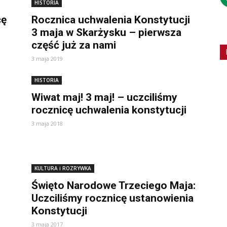
HISTORIA
cę
Rocznica uchwalenia Konstytucji
3 maja w Skarżysku – pierwsza
część już za nami
3 maja 2019
HISTORIA
Wiwat maj! 3 maj! – uczciliśmy
rocznicę uchwalenia konstytucji
3 maja 2018
KULTURA i ROZRYWKA
Święto Narodowe Trzeciego Maja:
Uczciliśmy rocznicę ustanowienia
Konstytucji
3 maja 2017