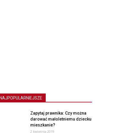
NAJPOPULARNIEJSZE
Zapytaj prawnika: Czy można
darować małoletniemu dziecku
mieszkanie?
2 kwietnia 2019