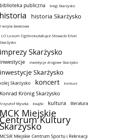
biblioteka publiczna
biegi Skarżysko
historia
historia Skarżysko
II wojna światowa
I LO Liceum Ogólnokształcące Słowacki Erbel
Skarżysko
imprezy Skarżysko
inwestycje
inwestycje drogowe Skarżysko
inwestycje Skarżysko
koncert
kolej Skarżysko
konkurs
Konrad Krönig Skarżysko
kultura
literatura
Krzysztof Myszka
książki
MCK Miejskie
Centrum Kultury
Skarżysko
MCSiR Miejskie Centrum Sportu i Rekreacji