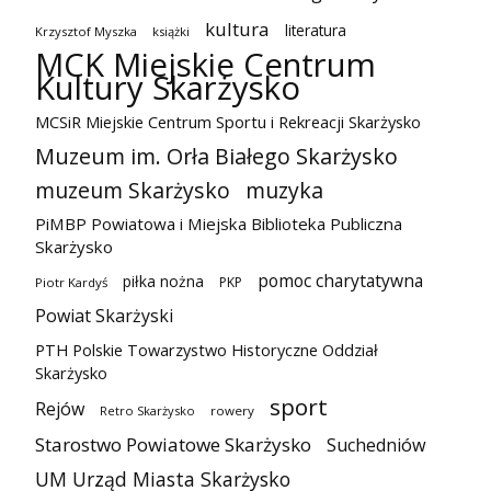
kultura
literatura
Krzysztof Myszka
książki
MCK Miejskie Centrum
Kultury Skarżysko
MCSiR Miejskie Centrum Sportu i Rekreacji Skarżysko
Muzeum im. Orła Białego Skarżysko
muzeum Skarżysko
muzyka
PiMBP Powiatowa i Miejska Biblioteka Publiczna
Skarżysko
pomoc charytatywna
piłka nożna
PKP
Piotr Kardyś
Powiat Skarżyski
PTH Polskie Towarzystwo Historyczne Oddział
Skarżysko
sport
Rejów
Retro Skarżysko
rowery
Starostwo Powiatowe Skarżysko
Suchedniów
UM Urząd Miasta Skarżysko