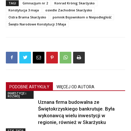
TAGI
Gimnazjum nr 2
Konrad Krönig Skarżysko
Konstytucja 3 maja
osiedle Zachodnie Skarżysko
Ostra Brama Skarżysko
pomnik Bojownikom o Niepodległość
Święto Narodowe Konstytucji 3 Maja
PODOBNE ARTYKUŁY
WIĘCEJ OD AUTORA
INWESTYCJE i
ROZWÓJ
Uznana firma budowalna ze
Świętokrzyskiego bankrutuje. Była
wykonawcą wielu inwestycji w
regionie, również w Skarżysku
STYL ŻYCIA