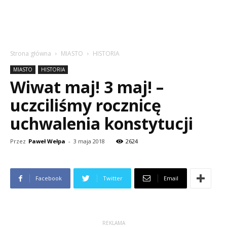
Strona główna
MIASTO
HISTORIA
MIASTO
HISTORIA
Wiwat maj! 3 maj! –
uczciliśmy rocznicę
uchwalenia konstytucji
Przez
Paweł Wełpa
-
3 maja 2018
2624
Facebook
Twitter
Email
REKLAMA