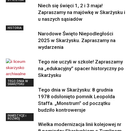
Niech się święci 1, 2 i 3 maja!
Zapraszamy na majówkę w Skarżysku i
u naszych sąsiadów
HISTORIA
Narodowe Święto Niepodległości
2025 w Skarżysku. Zapraszamy na
wydarzenia
Tego nie uczyli w szkole! Zapraszamy
na „edukacyjny” spacer historyczny po
Skarżysku
HISTORIA
TEGO DNIA W
SKARŻYSKU
Tego dnia w Skarżysku: 8 grudnia
1978 odsłonięto pomnik Leopolda
Staffa. „Monstrum” od początku
budziło kontrowersje
INWESTYCJE i
ROZWÓJ
Wielka modernizacja linii kolejowej nr
8 pomiędzy Skarżyskiem a Tumlinem