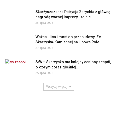
Skarżyszczanka Patrycja Zarychta z główną
nagrodą ważnej imprezy. I to nie...
28 lipca 2026
Ważna ulica i most do przebudowy. Ze
Skarżyska-Kamiennej na Lipowe Pole...
27 lipca 2026
S/W – Skarżysko ma kolejny ceniony zespół,
o którym coraz głośniej...
25 lipca 2026
Wczytaj więcej