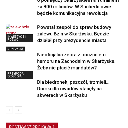
za 800 milionów. W Suchedniowie
będzie komunikacyjna rewolucja
Powstał zespół do spraw budowy
zalewu Bzin w Skarżysku. Będzie
INWESTYCJE i
ROZWÓJ
działał przy prezydencie miasta
STYL ŻYCIA
Nieoficjalna zebra z poczuciem
humoru na Zachodnim w Skarżysku.
Żeby nie płacić mandatów?
PRZYRODA i
EKOLOGIA
Dla biedronek, pszczół, trzmieli…
Domki dla owadów stanęły na
skwerach w Skarżysku
POSTAWISZ PRO KAWĘ?