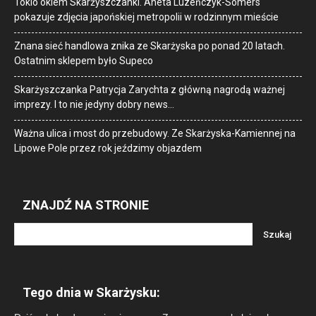
Tokio okiem Skarżyszczanki. Aneta Luzeńczyk-Somers
pokazuje zdjęcia japońskiej metropolii w rodzinnym mieście
Znana sieć handlowa znika ze Skarżyska po ponad 20 latach.
Ostatnim sklepem było Supeco
Skarżyszczanka Patrycja Zarychta z główną nagrodą ważnej
imprezy. I to nie jedyny dobry news…
Ważna ulica i most do przebudowy. Ze Skarżyska-Kamiennej na
Lipowe Pole przez rok jeździmy objazdem
ZNAJDŹ NA STRONIE
Tego dnia w Skarżysku: