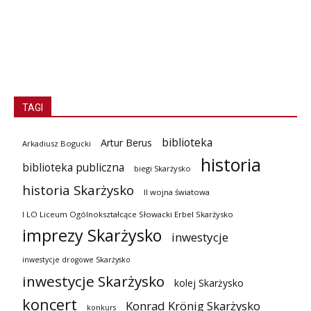
TAGI
biblioteka
Artur Berus
Arkadiusz Bogucki
historia
biblioteka publiczna
biegi Skarżysko
historia Skarżysko
II wojna światowa
I LO Liceum Ogólnokształcące Słowacki Erbel Skarżysko
imprezy Skarżysko
inwestycje
inwestycje drogowe Skarżysko
inwestycje Skarżysko
kolej Skarżysko
koncert
Konrad Krönig Skarżysko
konkurs