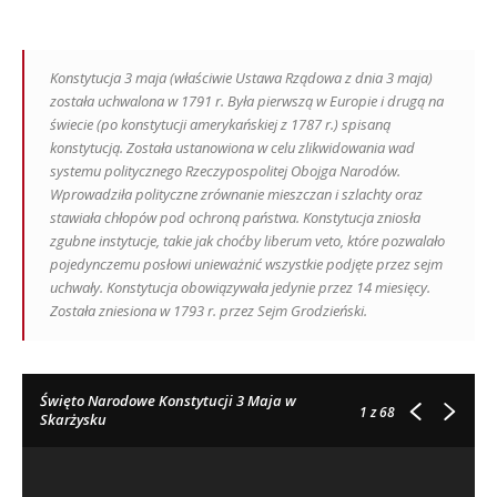
Konstytucja 3 maja (właściwie Ustawa Rządowa z dnia 3 maja)
została uchwalona w 1791 r. Była pierwszą w Europie i drugą na
świecie (po konstytucji amerykańskiej z 1787 r.) spisaną
konstytucją. Została ustanowiona w celu zlikwidowania wad
systemu politycznego Rzeczypospolitej Obojga Narodów.
Wprowadziła polityczne zrównanie mieszczan i szlachty oraz
stawiała chłopów pod ochroną państwa. Konstytucja zniosła
zgubne instytucje, takie jak choćby liberum veto, które pozwalało
pojedynczemu posłowi unieważnić wszystkie podjęte przez sejm
uchwały. Konstytucja obowiązywała jedynie przez 14 miesięcy.
Została zniesiona w 1793 r. przez Sejm Grodzieński.
Święto Narodowe Konstytucji 3 Maja w
1
z 68
Skarżysku