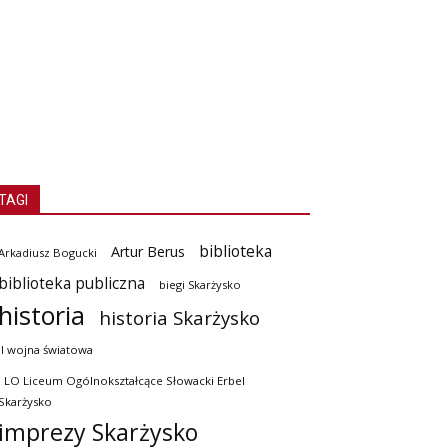
TAGI
biblioteka
Artur Berus
Arkadiusz Bogucki
biblioteka publiczna
biegi Skarżysko
historia
historia Skarżysko
II wojna światowa
I LO Liceum Ogólnokształcące Słowacki Erbel
Skarżysko
imprezy Skarżysko