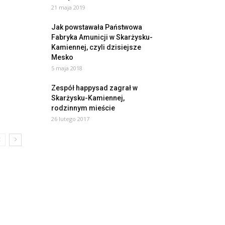
21 maja 2019
Jak powstawała Państwowa
Fabryka Amunicji w Skarżysku-
Kamiennej, czyli dzisiejsze
Mesko
5 maja 2018
Zespół happysad zagrał w
Skarżysku-Kamiennej,
rodzinnym mieście
26 lutego 2017