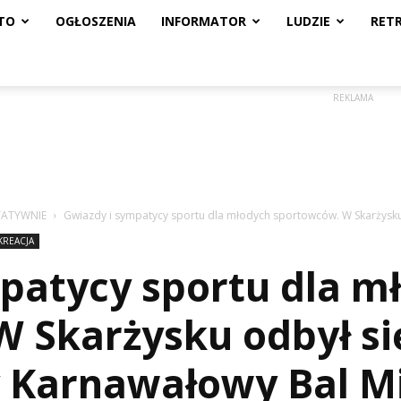
TO
OGŁOSZENIA
INFORMATOR
LUDZIE
RET
REKLAMA
TATYWNIE
Gwiazdy i sympatycy sportu dla młodych sportowców. W Skarżysku 
KREACJA
patycy sportu dla m
 Skarżysku odbył si
 Karnawałowy Bal M