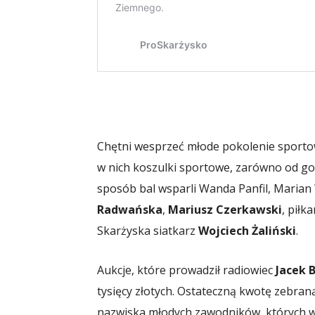
Chętni wesprzeć młode pokolenie sporto
w nich koszulki sportowe, zarówno od goś
sposób bal wsparli Wanda Panfil, Maria
Radwańska
,
Mariusz Czerkawski
, piłk
Skarżyska siatkarz
Wojciech Żaliński
.
Aukcje, które prowadził radiowiec
Jacek 
tysięcy złotych. Ostateczną kwotę zebran
nazwiska młodych zawodników, których wy