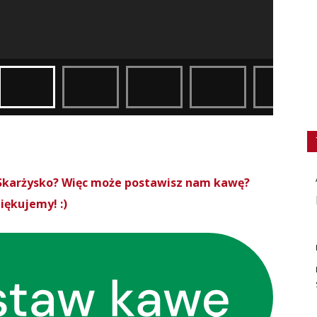
roSkarżysko? Więc może postawisz nam kawę?
iękujemy! :)