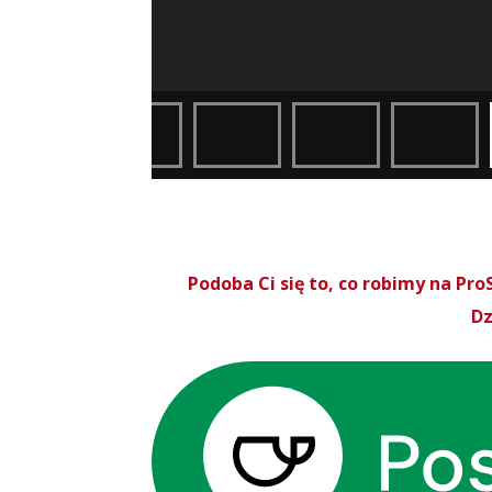
Podoba Ci się to, co robimy na P
Dz