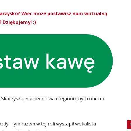
Skarżysko? Więc może postawisz nam wirtualną
 Dziękujemy! :)
e Skarżyska, Suchedniowa i regionu, byli i obecni
zdy. Tym razem w tej roli wystąpił wokalista