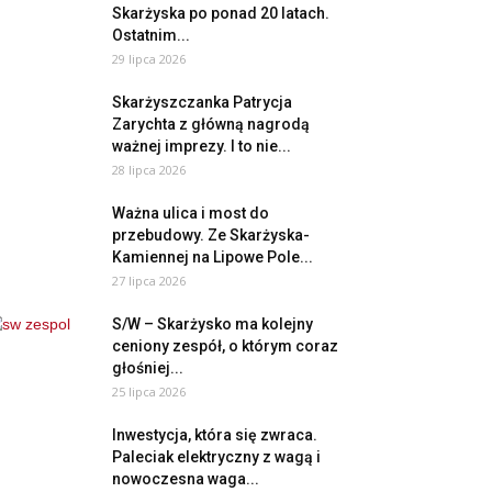
Skarżyska po ponad 20 latach.
Ostatnim...
29 lipca 2026
Skarżyszczanka Patrycja
Zarychta z główną nagrodą
ważnej imprezy. I to nie...
28 lipca 2026
Ważna ulica i most do
przebudowy. Ze Skarżyska-
Kamiennej na Lipowe Pole...
27 lipca 2026
S/W – Skarżysko ma kolejny
ceniony zespół, o którym coraz
głośniej...
25 lipca 2026
Inwestycja, która się zwraca.
Paleciak elektryczny z wagą i
nowoczesna waga...