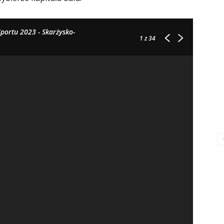
ortu 2023 - Skarżysko-
1
z 34