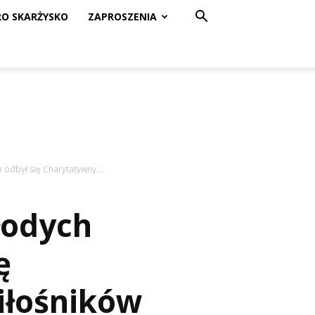
RO SKARŻYSKO
ZAPROSZENIA
odbył się Charytatywny...
łodych
ę
iłośników