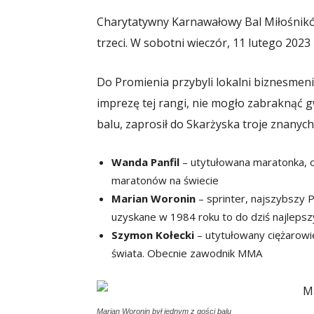
Charytatywny Karnawałowy Bal Miłośnikó
trzeci. W sobotni wieczór, 11 lutego 2023
Do Promienia przybyli lokalni biznesmeni
imprezę tej rangi, nie mogło zabraknąć 
balu, zaprosił do Skarżyska troje znanych
Wanda Panfil
– utytułowana maratonka, ol
maratonów na świecie
Marian Woronin
– sprinter, najszybszy 
uzyskane w 1984 roku to do dziś najlepsz
Szymon Kołecki
– utytułowany ciężarowie
świata. Obecnie zawodnik MMA
Marian Woronin był jednym z gości balu