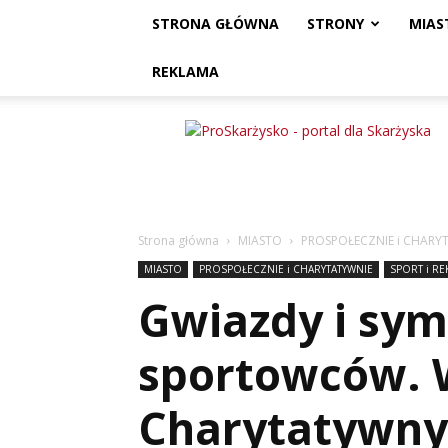
STRONA GŁÓWNA
STRONY
MIAS
REKLAMA
ProSkarżysko
Strona główna
MIASTO
PROSPOŁECZNIE i CHARY
MIASTO
PROSPOŁECZNIE i CHARYTATYWNIE
SPORT i RE
Gwiazdy i sym
sportowców. W
Charytatywny