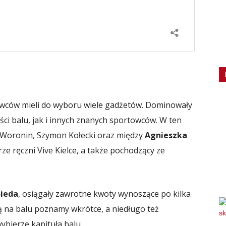
wców mieli do wyboru wiele gadżetów. Dominowały
ci balu, jak i innych znanych sportowców. W ten
n Woronin, Szymon Kołecki oraz między
Agnieszka
arze ręczni Vive Kielce, a także pochodzący ze
Bieda
, osiągały zawrotne kwoty wynoszące po kilka
ą na balu poznamy wkrótce, a niedługo też
bierze kapituła balu.