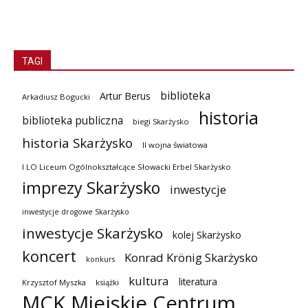
TAGI
biblioteka
Artur Berus
Arkadiusz Bogucki
historia
biblioteka publiczna
biegi Skarżysko
historia Skarżysko
II wojna światowa
I LO Liceum Ogólnokształcące Słowacki Erbel Skarżysko
imprezy Skarżysko
inwestycje
inwestycje drogowe Skarżysko
inwestycje Skarżysko
kolej Skarżysko
koncert
Konrad Krönig Skarżysko
konkurs
kultura
literatura
Krzysztof Myszka
książki
MCK Miejskie Centrum