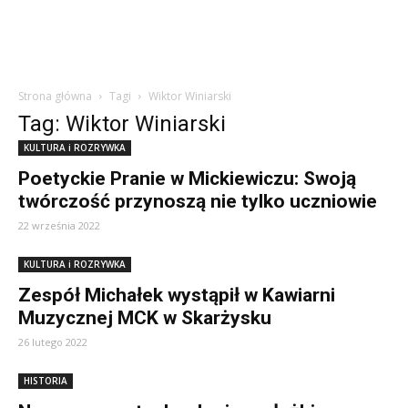
Strona główna
Tagi
Wiktor Winiarski
Tag: Wiktor Winiarski
KULTURA i ROZRYWKA
Poetyckie Pranie w Mickiewiczu: Swoją
twórczość przynoszą nie tylko uczniowie
22 września 2022
KULTURA i ROZRYWKA
Zespół Michałek wystąpił w Kawiarni
Muzycznej MCK w Skarżysku
26 lutego 2022
HISTORIA