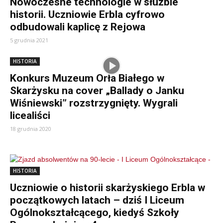
Nowoczesne technologie w służbie
historii. Uczniowie Erbla cyfrowo
odbudowali kaplicę z Rejowa
5 grudnia 2021
HISTORIA
Konkurs Muzeum Orła Białego w
Skarżysku na cover „Ballady o Janku
Wiśniewski” rozstrzygnięty. Wygrali
licealiści
18 grudnia 2020
HISTORIA
Uczniowie o historii skarżyskiego Erbla w
początkowych latach – dziś I Liceum
Ogólnokształcącego, kiedyś Szkoły