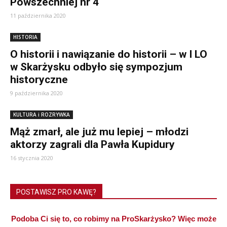
Powszechniej nr 4
11 października 2020
HISTORIA
O historii i nawiązanie do historii – w I LO
w Skarżysku odbyło się sympozjum
historyczne
9 października 2020
KULTURA i ROZRYWKA
Mąż zmarł, ale już mu lepiej – młodzi
aktorzy zagrali dla Pawła Kupidury
16 stycznia 2020
POSTAWISZ PRO KAWĘ?
Podoba Ci się to, co robimy na ProSkarżysko? Więc może