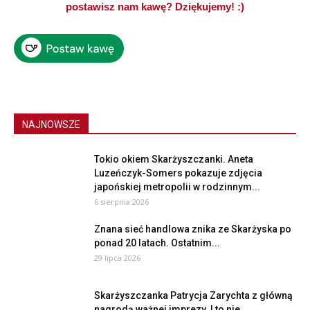
postawisz nam kawę? Dziękujemy! :)
NAJNOWSZE
Tokio okiem Skarżyszczanki. Aneta
Luzeńczyk-Somers pokazuje zdjęcia
japońskiej metropolii w rodzinnym...
6 sierpnia 2026
Znana sieć handlowa znika ze Skarżyska po
ponad 20 latach. Ostatnim...
29 lipca 2026
Skarżyszczanka Patrycja Zarychta z główną
nagrodą ważnej imprezy. I to nie...