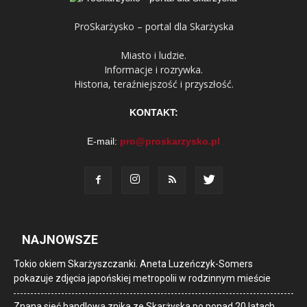
ProSkarżysko – portal dla Skarżyska
Miasto i ludzie.
Informacje i rozrywka.
Historia, teraźniejszość i przyszłość.
KONTAKT:
E-mail:
pro@proskarzysko.pl
NAJNOWSZE
Tokio okiem Skarżyszczanki. Aneta Luzeńczyk-Somers
pokazuje zdjęcia japońskiej metropolii w rodzinnym mieście
Znana sieć handlowa znika ze Skarżyska po ponad 20 latach.