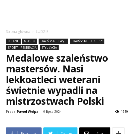
Strona główna
LUDZIE
LUDZIE
MIASTO
SKARŻYSKIE PASJE
SKARŻYSKIE SUKCESY
SPORT i REKREACJA
STYL ŻYCIA
Medalowe szaleństwo
mastersów. Nasi
lekkoatleci weterani
świetnie wypadli na
mistrzostwach Polski
Przez
Paweł Wełpa
-
9 lipca 2024
1969
Facebook
Twitter
Email