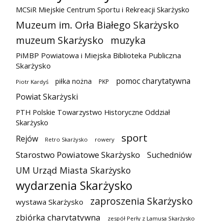
MCSiR Miejskie Centrum Sportu i Rekreacji Skarżysko
Muzeum im. Orła Białego Skarżysko
muzeum Skarżysko
muzyka
PiMBP Powiatowa i Miejska Biblioteka Publiczna
Skarżysko
pomoc charytatywna
piłka nożna
PKP
Piotr Kardyś
Powiat Skarżyski
PTH Polskie Towarzystwo Historyczne Oddział
Skarżysko
sport
Rejów
Retro Skarżysko
rowery
Starostwo Powiatowe Skarżysko
Suchedniów
UM Urząd Miasta Skarżysko
wydarzenia Skarżysko
zaproszenia Skarżysko
wystawa Skarżysko
zbiórka charytatywna
zespół Perły z Lamusa Skarżysko