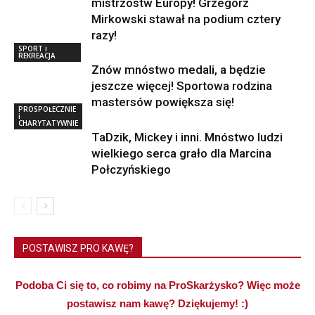
mistrzostw Europy! Grzegorz
Mirkowski stawał na podium cztery
razy!
SPORT i
REKREACJA
Znów mnóstwo medali, a będzie
jeszcze więcej! Sportowa rodzina
mastersów powiększa się!
PROSPOŁECZNIE
i
CHARYTATYWNIE
TaDzik, Mickey i inni. Mnóstwo ludzi
wielkiego serca grało dla Marcina
Połczyńskiego
POSTAWISZ PRO KAWĘ?
Podoba Ci się to, co robimy na ProSkarżysko? Więc może
postawisz nam kawę? Dziękujemy! :)