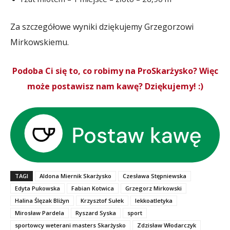
Za szczegółowe wyniki dziękujemy Grzegorzowi
Mirkowskiemu.
Podoba Ci się to, co robimy na ProSkarżysko? Więc
może postawisz nam kawę? Dziękujemy! :)
TAGI
Aldona Miernik Skarżysko
Czesława Stępniewska
Edyta Pukowska
Fabian Kotwica
Grzegorz Mirkowski
Halina Ślęzak Bliżyn
Krzysztof Sułek
lekkoatletyka
Mirosław Pardela
Ryszard Syska
sport
sportowcy weterani masters Skarżysko
Zdzisław Włodarczyk