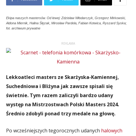
Ekipa naszych mastersów. Od lewej: Zdzisław Włodarczyk, Grzegorz Mirkowski,
Aldona Miernik, Halina Ślęzak, Mirosław Pardela, Fabian Kotwica, Ryszard Syska;
fot. archiwum prywatne
REKLAMA
Lekkoatleci masters ze Skarżyska-Kamiennej,
Suchedniowa i Bliżyna jak zawsze spisali się
świetnie. Tym razem zaliczyli bardzo udany
występ na Mistrzostwach Polski Masters 2024.
Średnio zdobyli ponad trzy medale na głowę.
Po wcześniejszych tegorocznych udanych
halowych