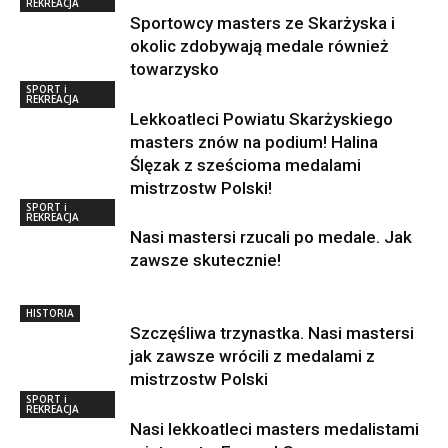
REKREACJA
Sportowcy masters ze Skarżyska i
okolic zdobywają medale również
towarzysko
SPORT i
REKREACJA
Lekkoatleci Powiatu Skarżyskiego
masters znów na podium! Halina
Ślęzak z sześcioma medalami
mistrzostw Polski!
SPORT i
REKREACJA
Nasi mastersi rzucali po medale. Jak
zawsze skutecznie!
HISTORIA
Szczęśliwa trzynastka. Nasi mastersi
jak zawsze wrócili z medalami z
mistrzostw Polski
SPORT i
REKREACJA
Nasi lekkoatleci masters medalistami