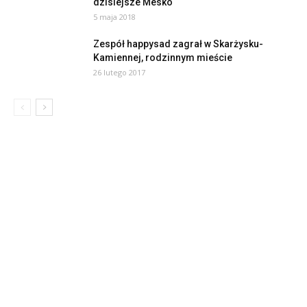
dzisiejsze Mesko
5 maja 2018
Zespół happysad zagrał w Skarżysku-
Kamiennej, rodzinnym mieście
26 lutego 2017