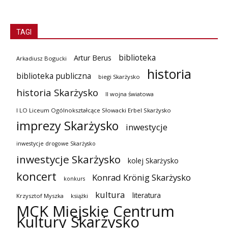
TAGI
biblioteka
Artur Berus
Arkadiusz Bogucki
historia
biblioteka publiczna
biegi Skarżysko
historia Skarżysko
II wojna światowa
I LO Liceum Ogólnokształcące Słowacki Erbel Skarżysko
imprezy Skarżysko
inwestycje
inwestycje drogowe Skarżysko
inwestycje Skarżysko
kolej Skarżysko
koncert
Konrad Krönig Skarżysko
konkurs
kultura
literatura
Krzysztof Myszka
książki
MCK Miejskie Centrum
Kultury Skarżysko