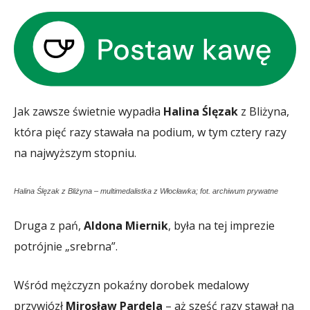
Jak zawsze świetnie wypadła
Halina Ślęzak
z Bliżyna,
która pięć razy stawała na podium, w tym cztery razy
na najwyższym stopniu.
Halina Ślęzak z Bliżyna – multimedalistka z Włocławka; fot. archiwum prywatne
Druga z pań,
Aldona Miernik
, była na tej imprezie
potrójnie „srebrna”.
Wśród mężczyzn pokaźny dorobek medalowy
przywiózł
Mirosław Pardela
– aż sześć razy stawał na