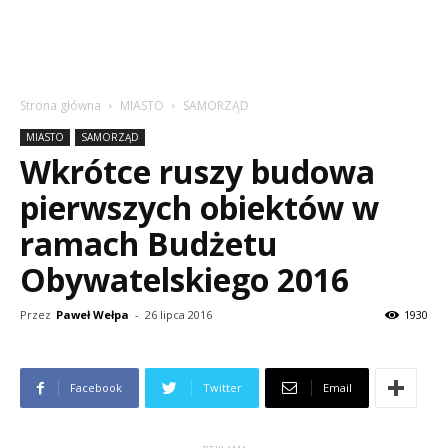
Strona główna
MIASTO
SAMORZĄD
MIASTO
SAMORZĄD
Wkrótce ruszy budowa
pierwszych obiektów w
ramach Budżetu
Obywatelskiego 2016
Przez
Paweł Wełpa
-
26 lipca 2016
1930
Facebook
Twitter
Email