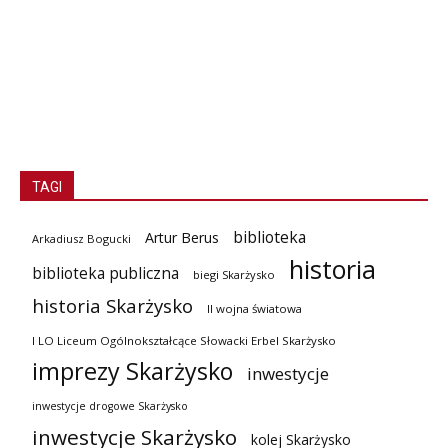
TAGI
biblioteka
Artur Berus
Arkadiusz Bogucki
historia
biblioteka publiczna
biegi Skarżysko
historia Skarżysko
II wojna światowa
I LO Liceum Ogólnokształcące Słowacki Erbel Skarżysko
imprezy Skarżysko
inwestycje
inwestycje drogowe Skarżysko
inwestycje Skarżysko
kolej Skarżysko