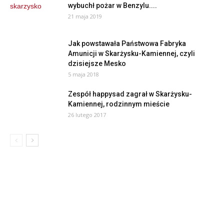
wybuchł pożar w Benzylu....
21 maja 2019
Jak powstawała Państwowa Fabryka
Amunicji w Skarżysku-Kamiennej, czyli
dzisiejsze Mesko
5 maja 2018
Zespół happysad zagrał w Skarżysku-
Kamiennej, rodzinnym mieście
26 lutego 2017