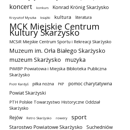
koncert
Konrad Krönig Skarżysko
konkurs
kultura
literatura
Krzysztof Myszka
książki
MCK Miejskie Centrum
Kultury Skarżysko
MCSiR Miejskie Centrum Sportu i Rekreacji Skarżysko
Muzeum im. Orła Białego Skarżysko
muzeum Skarżysko
muzyka
PiMBP Powiatowa i Miejska Biblioteka Publiczna
Skarżysko
pomoc charytatywna
piłka nożna
PKP
Piotr Kardyś
Powiat Skarżyski
PTH Polskie Towarzystwo Historyczne Oddział
Skarżysko
sport
Rejów
Retro Skarżysko
rowery
Starostwo Powiatowe Skarżysko
Suchedniów