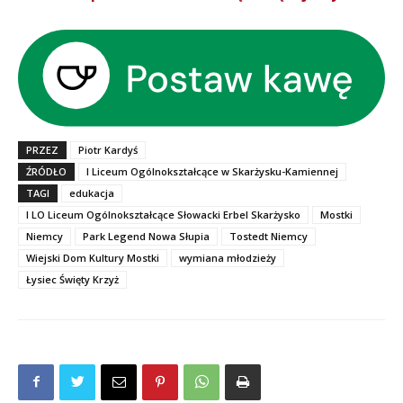
PRZEZ
Piotr Kardyś
ŹRÓDŁO
I Liceum Ogólnokształcące w Skarżysku-Kamiennej
TAGI
edukacja
I LO Liceum Ogólnokształcące Słowacki Erbel Skarżysko
Mostki
Niemcy
Park Legend Nowa Słupia
Tostedt Niemcy
Wiejski Dom Kultury Mostki
wymiana młodzieży
Łysiec Święty Krzyż