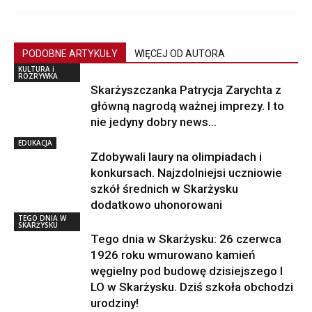
PODOBNE ARTYKUŁY
WIĘCEJ OD AUTORA
KULTURA i
ROZRYWKA
Skarżyszczanka Patrycja Zarychta z
główną nagrodą ważnej imprezy. I to
nie jedyny dobry news…
EDUKACJA
Zdobywali laury na olimpiadach i
konkursach. Najzdolniejsi uczniowie
szkół średnich w Skarżysku
dodatkowo uhonorowani
TEGO DNIA W
SKARŻYSKU
Tego dnia w Skarżysku: 26 czerwca
1926 roku wmurowano kamień
węgielny pod budowę dzisiejszego I
LO w Skarżysku. Dziś szkoła obchodzi
urodziny!