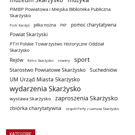
PiMBP Powiatowa i Miejska Biblioteka Publiczna
Skarżysko
pomoc charytatywna
piłka nożna
PKP
Piotr Kardyś
Powiat Skarżyski
PTH Polskie Towarzystwo Historyczne Oddział
Skarżysko
sport
Rejów
Retro Skarżysko
rowery
Starostwo Powiatowe Skarżysko
Suchedniów
UM Urząd Miasta Skarżysko
wydarzenia Skarżysko
zaproszenia Skarżysko
wystawa Skarżysko
zbiórka charytatywna
zespół Perły z Lamusa Skarżysko
KATEGORIE