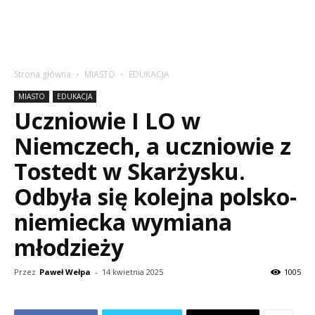
Strona główna
MIASTO
EDUKACJA
MIASTO
EDUKACJA
Uczniowie I LO w
Niemczech, a uczniowie z
Tostedt w Skarżysku.
Odbyła się kolejna polsko-
niemiecka wymiana
młodzieży
Przez
Paweł Wełpa
-
14 kwietnia 2025
1005