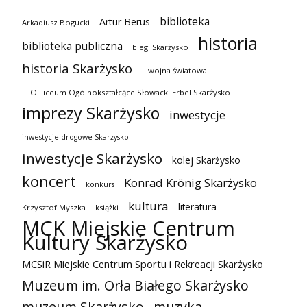
biblioteka
Artur Berus
Arkadiusz Bogucki
historia
biblioteka publiczna
biegi Skarżysko
historia Skarżysko
II wojna światowa
I LO Liceum Ogólnokształcące Słowacki Erbel Skarżysko
imprezy Skarżysko
inwestycje
inwestycje drogowe Skarżysko
inwestycje Skarżysko
kolej Skarżysko
koncert
Konrad Krönig Skarżysko
konkurs
kultura
literatura
Krzysztof Myszka
książki
MCK Miejskie Centrum
Kultury Skarżysko
MCSiR Miejskie Centrum Sportu i Rekreacji Skarżysko
Muzeum im. Orła Białego Skarżysko
muzeum Skarżysko
muzyka