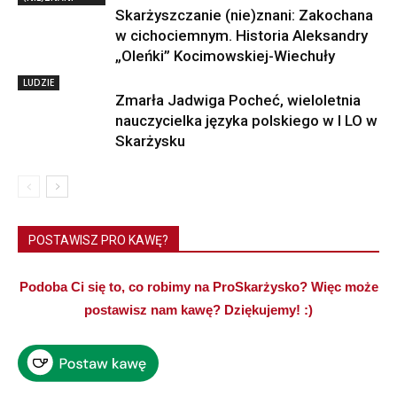
Skarżyszczanie (nie)znani: Zakochana
w cichociemnym. Historia Aleksandry
„Oleńki” Kocimowskiej-Wiechuły
LUDZIE
Zmarła Jadwiga Pocheć, wieloletnia
nauczycielka języka polskiego w I LO w
Skarżysku
POSTAWISZ PRO KAWĘ?
Podoba Ci się to, co robimy na ProSkarżysko? Więc może
postawisz nam kawę? Dziękujemy! :)