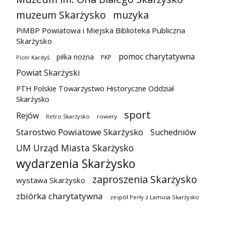
muzeum Skarżysko
muzyka
PiMBP Powiatowa i Miejska Biblioteka Publiczna
Skarżysko
pomoc charytatywna
piłka nożna
PKP
Piotr Kardyś
Powiat Skarżyski
PTH Polskie Towarzystwo Historyczne Oddział
Skarżysko
sport
Rejów
Retro Skarżysko
rowery
Starostwo Powiatowe Skarżysko
Suchedniów
UM Urząd Miasta Skarżysko
wydarzenia Skarżysko
zaproszenia Skarżysko
wystawa Skarżysko
zbiórka charytatywna
zespół Perły z Lamusa Skarżysko