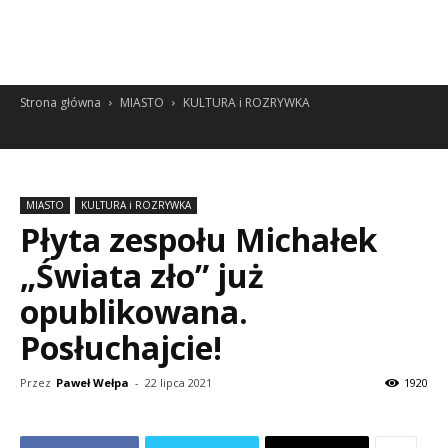
Strona główna
MIASTO
KULTURA i ROZRYWKA
MIASTO
KULTURA i ROZRYWKA
Płyta zespołu Michałek
„Świata zło” już
opublikowana.
Posłuchajcie!
Przez
Paweł Wełpa
-
22 lipca 2021
1920