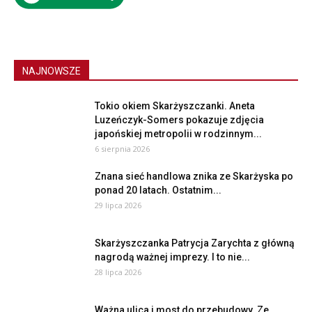
NAJNOWSZE
Tokio okiem Skarżyszczanki. Aneta
Luzeńczyk-Somers pokazuje zdjęcia
japońskiej metropolii w rodzinnym...
6 sierpnia 2026
Znana sieć handlowa znika ze Skarżyska po
ponad 20 latach. Ostatnim...
29 lipca 2026
Skarżyszczanka Patrycja Zarychta z główną
nagrodą ważnej imprezy. I to nie...
28 lipca 2026
Ważna ulica i most do przebudowy. Ze