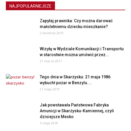
NAJPOPULARNIEJSZE
Zapytaj prawnika: Czy można darować
małoletniemu dziecku mieszkanie?
2 kwietnia 2019
Wizytę w Wydziale Komunikacji i Transportu
w starostwie można umówić przez...
21 marca 2017
Tego dnia w Skarżysku: 21 maja 1986
wybuchł pożar w Benzylu....
21 maja 2019
Jak powstawała Państwowa Fabryka
Amunicji w Skarżysku-Kamiennej, czyli
dzisiejsze Mesko
5 maja 2018