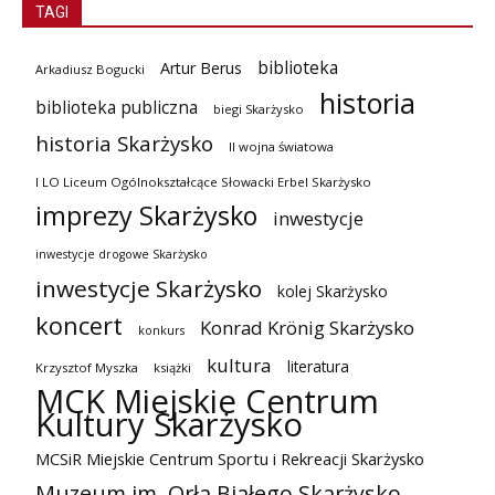
TAGI
biblioteka
Artur Berus
Arkadiusz Bogucki
historia
biblioteka publiczna
biegi Skarżysko
historia Skarżysko
II wojna światowa
I LO Liceum Ogólnokształcące Słowacki Erbel Skarżysko
imprezy Skarżysko
inwestycje
inwestycje drogowe Skarżysko
inwestycje Skarżysko
kolej Skarżysko
koncert
Konrad Krönig Skarżysko
konkurs
kultura
literatura
Krzysztof Myszka
książki
MCK Miejskie Centrum
Kultury Skarżysko
MCSiR Miejskie Centrum Sportu i Rekreacji Skarżysko
Muzeum im. Orła Białego Skarżysko