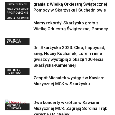
grania z Wielką Orkiestrą Świątecznej
PROSPOŁECZNIE
i
CHARYTATYWNIE
Pomocy w Skarżysku i Suchedniowie
PROSPOŁECZNIE
i
CHARYTATYWNIE
Mamy rekordy! Skarżysko grało z
Wielką Orkiestrą Świątecznej Pomocy
KULTURA i
ROZRYWKA
Dni Skarżyska 2023: Cleo, happysad,
Enej, Nocny Kochanek, Lorein i inne
gwiazdy wystąpią z okazji 100-lecia
Skarżyska-Kamiennej
KULTURA i
ROZRYWKA
Zespół Michałek wystąpił w Kawiarni
Muzycznej MCK w Skarżysku
Dwa koncerty wkrótce w Kawiarni
KULTURA i
Muzycznej MCK. Zagrają Sordina Trąb
ROZRYWKA
Yerycha i Michałek