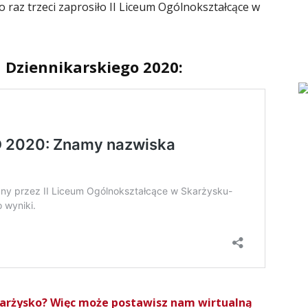
 raz trzeci zaprosiło II Liceum Ogólnokształcące w
u Dziennikarskiego 2020:
Skarżysko? Więc może postawisz nam wirtualną