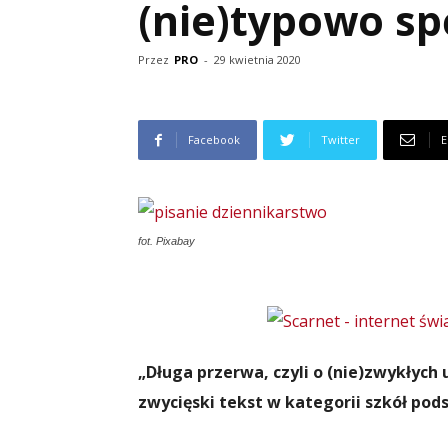
(nie)typowo sp
Przez
PRO
-
29 kwietnia 2020
Facebook
Twitter
E
fot. Pixabay
„Długa przerwa, czyli o (nie)zwykłych
zwycięski tekst w kategorii szkół pod