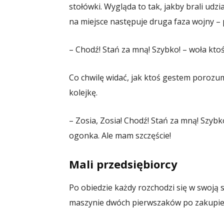
stołówki. Wygląda to tak, jakby brali udzi
na miejsce następuje druga faza wojny – 
– Chodź! Stań za mną! Szybko! – woła kto
Co chwilę widać, jak ktoś gestem porozu
kolejkę.
– Zosia, Zosia! Chodź! Stań za mną! Szybk
ogonka. Ale mam szczęście!
Mali przedsiębiorcy
Po obiedzie każdy rozchodzi się w swoją s
maszynie dwóch pierwszaków po zakupie k