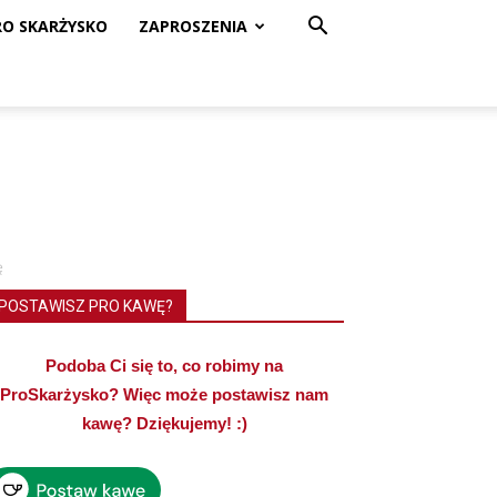
RO SKARŻYSKO
ZAPROSZENIA
ę
POSTAWISZ PRO KAWĘ?
Podoba Ci się to, co robimy na
ProSkarżysko? Więc może postawisz nam
kawę? Dziękujemy! :)