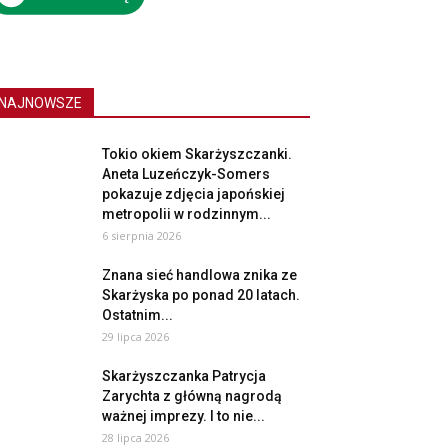
NAJNOWSZE
Tokio okiem Skarżyszczanki.
Aneta Luzeńczyk-Somers
pokazuje zdjęcia japońskiej
metropolii w rodzinnym...
6 sierpnia 2026
Znana sieć handlowa znika ze
Skarżyska po ponad 20 latach.
Ostatnim...
29 lipca 2026
Skarżyszczanka Patrycja
Zarychta z główną nagrodą
ważnej imprezy. I to nie...
28 lipca 2026