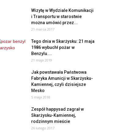
Wizytę w Wydziale Komunikacji
i Transportu w starostwie
można umówić przez...
21 marca 2017
Tego dnia w Skarżysku: 21 maja
1986 wybuchł pożar w
Benzylu....
21 maja 2019
Jak powstawała Państwowa
Fabryka Amunicji w Skarżysku-
Kamiennej, czyli dzisiejsze
Mesko
5 maja 2018
Zespół happysad zagrał w
Skarżysku-Kamiennej,
rodzinnym mieście
26 lutego 2017