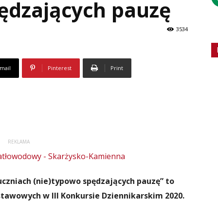
ędzających pauzę
3534
mail
Pinterest
Print
REKLAMA
 uczniach (nie)typowo spędzających pauzę” to
stawowych w III Konkursie Dziennikarskim 2020.