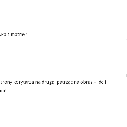
ówka z matmy?
strony korytarza na drugą, patrząc na obraz.– Idę i
mi!