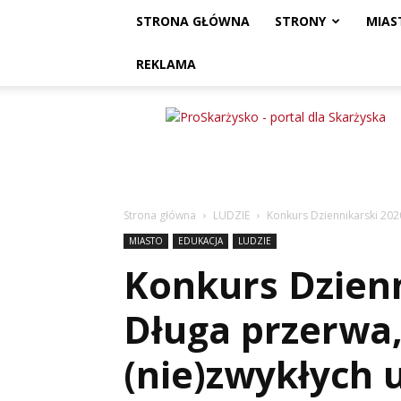
STRONA GŁÓWNA
STRONY
MIAS
REKLAMA
ProSkarżysko
Strona główna
LUDZIE
Konkurs Dziennikarski 202
MIASTO
EDUKACJA
LUDZIE
Konkurs Dzienn
Długa przerwa, 
(nie)zwykłych 