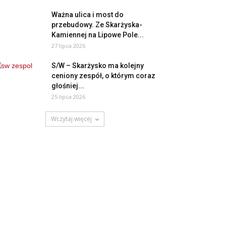
Ważna ulica i most do
przebudowy. Ze Skarżyska-
Kamiennej na Lipowe Pole...
27 lipca 2026
S/W – Skarżysko ma kolejny
ceniony zespół, o którym coraz
głośniej...
25 lipca 2026
Wczytaj więcej