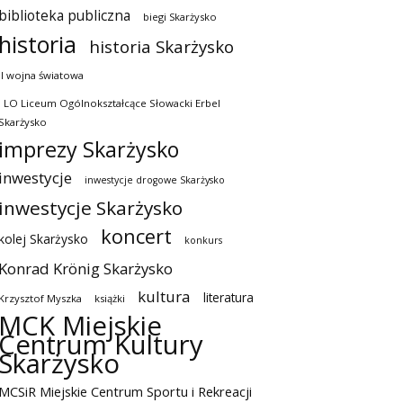
biblioteka publiczna
biegi Skarżysko
historia
historia Skarżysko
II wojna światowa
I LO Liceum Ogólnokształcące Słowacki Erbel
Skarżysko
imprezy Skarżysko
inwestycje
inwestycje drogowe Skarżysko
inwestycje Skarżysko
koncert
kolej Skarżysko
konkurs
Konrad Krönig Skarżysko
kultura
literatura
Krzysztof Myszka
książki
MCK Miejskie
Centrum Kultury
Skarżysko
MCSiR Miejskie Centrum Sportu i Rekreacji