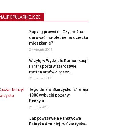
NAJPOPULARNIEJSZE
Zapytaj prawnika: Czy można
darować małoletniemu dziecku
mieszkanie?
2 kwietnia 2019
Wizytę w Wydziale Komunikacji
i Transportu w starostwie
można umówić przez...
21 marca 2017
Tego dnia w Skarżysku: 21 maja
1986 wybuchł pożar w
Benzylu....
21 maja 2019
Jak powstawała Państwowa
Fabryka Amunicji w Skarżysku-