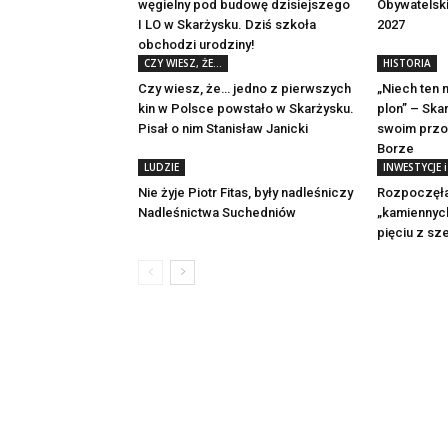
węgielny pod budowę dzisiejszego
Obywatelski
I LO w Skarżysku. Dziś szkoła
2027
obchodzi urodziny!
CZY WIESZ, ŻE...
HISTORIA
Czy wiesz, że… jedno z pierwszych
„Niech ten 
kin w Polsce powstało w Skarżysku.
plon” – Ska
Pisał o nim Stanisław Janicki
swoim przo
Borze
LUDZIE
INWESTYCJE 
Nie żyje Piotr Fitas, były nadleśniczy
Rozpoczęła
Nadleśnictwa Suchedniów
„kamiennych
pięciu z sz