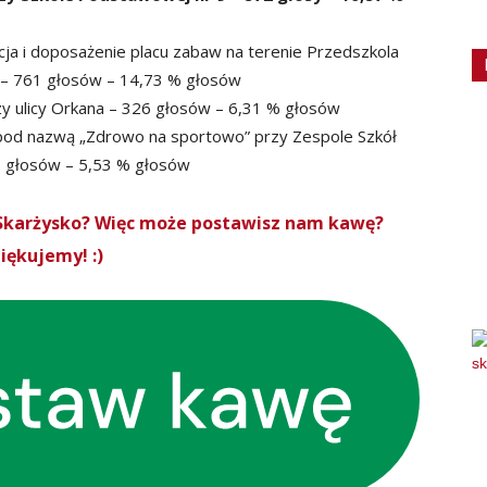
ja i doposażenie placu zabaw na terenie Przedszkola
ej – 761 głosów – 14,73 % głosów
rzy ulicy Orkana – 326 głosów – 6,31 % głosów
pod nazwą „Zdrowo na sportowo” przy Zespole Szkół
86 głosów – 5,53 % głosów
roSkarżysko? Więc może postawisz nam kawę?
iękujemy! :)