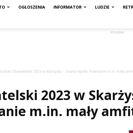
TO
OGŁOSZENIA
INFORMATOR
LUDZIE
RET
REKLAMA
Budżet Obywatelski 2023 w Skarżysku – znamy wyniki. Powstanie m.in. mały amfi
elski 2023 w Skarży
anie m.in. mały amfi