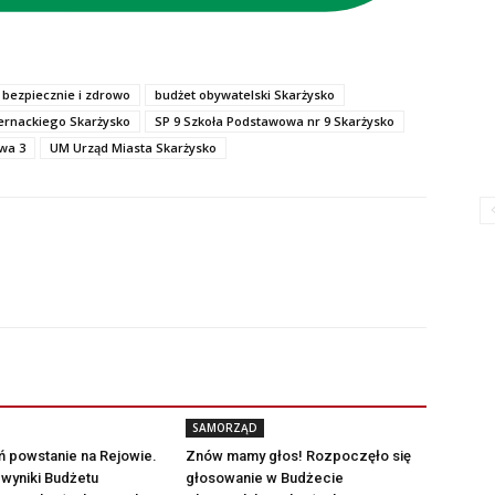
 bezpiecznie i zdrowo
budżet obywatelski Skarżysko
ernackiego Skarżysko
SP 9 Szkoła Podstawowa nr 9 Skarżysko
wa 3
UM Urząd Miasta Skarżysko
SAMORZĄD
 powstanie na Rejowie.
Znów mamy głos! Rozpoczęło się
wyniki Budżetu
głosowanie w Budżecie