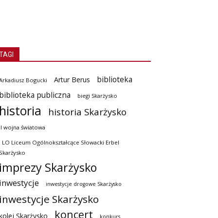
TAGI
biblioteka
Artur Berus
Arkadiusz Bogucki
biblioteka publiczna
biegi Skarżysko
historia
historia Skarżysko
II wojna światowa
I LO Liceum Ogólnokształcące Słowacki Erbel
Skarżysko
imprezy Skarżysko
inwestycje
inwestycje drogowe Skarżysko
inwestycje Skarżysko
koncert
kolej Skarżysko
konkurs