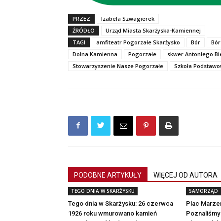
PRZEZ
Izabela Szwagierek
ŹRÓDŁO
Urząd Miasta Skarżyska-Kamiennej
TAGI
amfiteatr Pogorzałe Skarżysko
Bór
Bór
Dolna Kamienna
Pogorzałe
skwer Antoniego Bi
Stowarzyszenie Nasze Pogorzałe
Szkoła Podstawo
PODOBNE ARTYKUŁY
WIĘCEJ OD AUTORA
TEGO DNIA W SKARŻYSKU
SAMORZĄD
Tego dnia w Skarżysku: 26 czerwca
Plac Marzeń
1926 roku wmurowano kamień
Poznaliśmy 