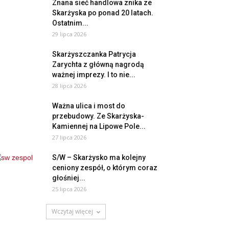
Znana sieć handlowa znika ze
Skarżyska po ponad 20 latach.
Ostatnim...
29 lipca 2026
Skarżyszczanka Patrycja
Zarychta z główną nagrodą
ważnej imprezy. I to nie...
28 lipca 2026
Ważna ulica i most do
przebudowy. Ze Skarżyska-
Kamiennej na Lipowe Pole...
27 lipca 2026
S/W – Skarżysko ma kolejny
ceniony zespół, o którym coraz
głośniej...
25 lipca 2026
Wczytaj więcej