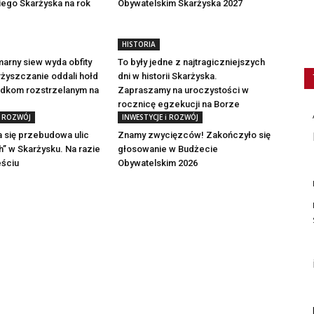
ego Skarżyska na rok
Obywatelskim Skarżyska 2027
HISTORIA
marny siew wyda obfity
To były jedne z najtragiczniejszych
rżyszczanie oddali hołd
dni w historii Skarżyska.
dkom rozstrzelanym na
Zapraszamy na uroczystości w
rocznicę egzekucji na Borze
i ROZWÓJ
INWESTYCJE i ROZWÓJ
 się przebudowa ulic
Znamy zwycięzców! Zakończyło się
” w Skarżysku. Na razie
głosowanie w Budżecie
eściu
Obywatelskim 2026