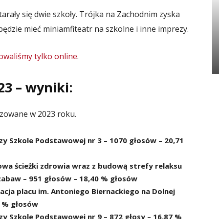
arały się dwie szkoły. Trójka na Zachodnim zyska
ędzie mieć miniamfiteatr na szkolne i inne imprezy.
owaliśmy tylko online
.
3 – wyniki:
lizowane w 2023 roku.
zy Szkole Podstawowej nr 3 – 1070 głosów – 20,71
owa ścieżki zdrowia wraz z budową strefy relaksu
 zabaw – 951 głosów – 18,40 % głosów
cja placu im. Antoniego Biernackiego na Dolnej
5 % głosów
zy Szkole Podstawowej nr 9 – 872 głosy – 16,87 %