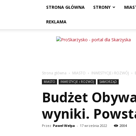
STRONA GŁÓWNA
STRONY
MIAS
REKLAMA
ProSkarżysko
Strona główna
MIASTO
INWESTYCJE i ROZWÓJ
MIASTO
INWESTYCJE i ROZWÓJ
SAMORZĄD
Budżet Obywat
wyniki. Powst
Przez
Paweł Wełpa
-
17 września 2022
2004