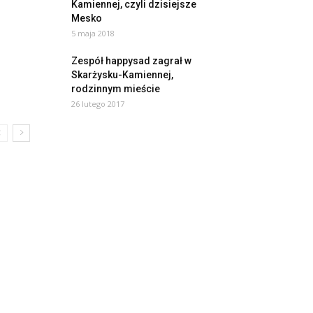
Kamiennej, czyli dzisiejsze
Mesko
5 maja 2018
Zespół happysad zagrał w
Skarżysku-Kamiennej,
rodzinnym mieście
26 lutego 2017