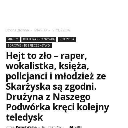
Strona główna
MIASTO
STYL ŻYCIA
MIASTO
KULTURA i ROZRYWKA
STYL ŻYCIA
ZDROWIE i BEZPIECZEŃSTWO
Hejt to zło – raper,
wokalistka, księża,
policjanci i młodzież ze
Skarżyska są zgodni.
Drużyna z Naszego
Podwórka kręci kolejny
teledysk
Przez
Paweł Wełpa
-
16 lutego 2025
2489