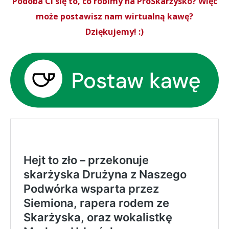
Podoba Ci się to, co robimy na ProSkarżysko? Więc
może postawisz nam wirtualną kawę?
Dziękujemy! :)