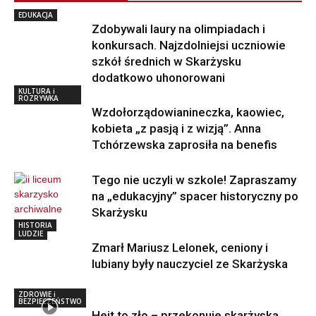
EDUKACJA
Zdobywali laury na olimpiadach i
konkursach. Najzdolniejsi uczniowie
szkół średnich w Skarżysku
dodatkowo uhonorowani
KULTURA i
ROZRYWKA
Wzdołorządowianineczka, kaowiec,
kobieta „z pasją i z wizją”. Anna
Tchórzewska zaprosiła na benefis
Tego nie uczyli w szkole! Zapraszamy
na „edukacyjny” spacer historyczny po
Skarżysku
HISTORIA
LUDZIE
Zmarł Mariusz Lelonek, ceniony i
lubiany były nauczyciel ze Skarżyska
ZDROWIE i
BEZPIECZEŃSTWO
Hejt to zło – przekonuje skarżyska