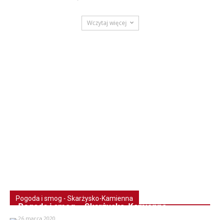
Wczytaj więcej
Pogoda i smog - Skarżysko-Kamienna
Pogoda i smog – Skarżysko-Kamienna
26 marca 2020