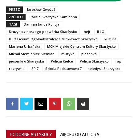
PRZEZ
Jarosław Gwóźdź
ŹRÓDŁO
Policja Skarżysko-Kamienna
TAGI
Damian Janus Policja
Drużyna z naszego podwórka Skarżysko
hejt
II LO
II LO Liceum Ogólnokształcące Mickiewicz Skarżysko
kultura
Marlena Urbańska
MCK Miejskie Centrum Kultury Skarżysko
Michał Siemieniec Siemion
muzyka
piosenka
piosenki o Skarżysku
Policja Kielce
Policja Skarżysko
rap
rozrywka
SP 7
Szkoła Podstawowa 7
teledysk Skarżysko
PODOBNE ARTYKUŁY
WIĘCEJ OD AUTORA