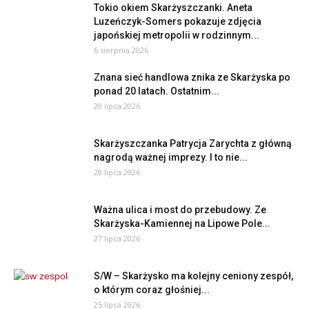
Tokio okiem Skarżyszczanki. Aneta
Luzeńczyk-Somers pokazuje zdjęcia
japońskiej metropolii w rodzinnym...
6 sierpnia 2026
Znana sieć handlowa znika ze Skarżyska po
ponad 20 latach. Ostatnim...
29 lipca 2026
Skarżyszczanka Patrycja Zarychta z główną
nagrodą ważnej imprezy. I to nie...
28 lipca 2026
Ważna ulica i most do przebudowy. Ze
Skarżyska-Kamiennej na Lipowe Pole...
27 lipca 2026
S/W – Skarżysko ma kolejny ceniony zespół,
o którym coraz głośniej...
25 lipca 2026