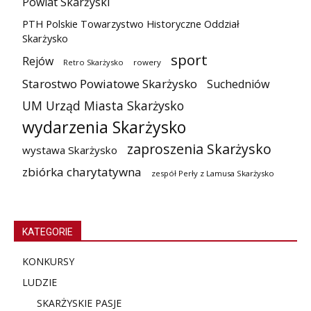
Powiat Skarżyski
PTH Polskie Towarzystwo Historyczne Oddział
Skarżysko
sport
Rejów
Retro Skarżysko
rowery
Starostwo Powiatowe Skarżysko
Suchedniów
UM Urząd Miasta Skarżysko
wydarzenia Skarżysko
zaproszenia Skarżysko
wystawa Skarżysko
zbiórka charytatywna
zespół Perły z Lamusa Skarżysko
KATEGORIE
KONKURSY
LUDZIE
SKARŻYSKIE PASJE