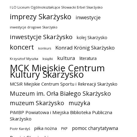
I LO Liceum Ogólnokształcące Słowacki Erbel Skarżysko
imprezy Skarżysko
inwestycje
inwestycje drogowe Skarżysko
inwestycje Skarżysko
kolej Skarżysko
koncert
Konrad Krönig Skarżysko
konkurs
kultura
literatura
Krzysztof Myszka
książki
MCK Miejskie Centrum
Kultury Skarżysko
MCSiR Miejskie Centrum Sportu i Rekreacji Skarżysko
Muzeum im. Orła Białego Skarżysko
muzeum Skarżysko
muzyka
PiMBP Powiatowa i Miejska Biblioteka Publiczna
Skarżysko
pomoc charytatywna
piłka nożna
PKP
Piotr Kardyś