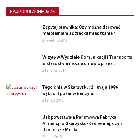
NAJPOPULARNIEJSZE
Zapytaj prawnika: Czy można darować
małoletniemu dziecku mieszkanie?
2 kwietnia 2019
Wizytę w Wydziale Komunikacji i Transportu
w starostwie można umówić przez...
21 marca 2017
Tego dnia w Skarżysku: 21 maja 1986
wybuchł pożar w Benzylu....
21 maja 2019
Jak powstawała Państwowa Fabryka
Amunicji w Skarżysku-Kamiennej, czyli
dzisiejsze Mesko
5 maja 2018