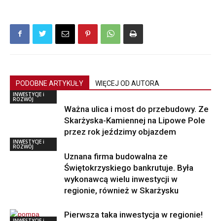
PODOBNE ARTYKUŁY
WIĘCEJ OD AUTORA
INWESTYCJE i
ROZWÓJ
Ważna ulica i most do przebudowy. Ze
Skarżyska-Kamiennej na Lipowe Pole
przez rok jeździmy objazdem
INWESTYCJE i
ROZWÓJ
Uznana firma budowalna ze
Świętokrzyskiego bankrutuje. Była
wykonawcą wielu inwestycji w
regionie, również w Skarżysku
Pierwsza taka inwestycja w regionie!
INWESTYCJE i