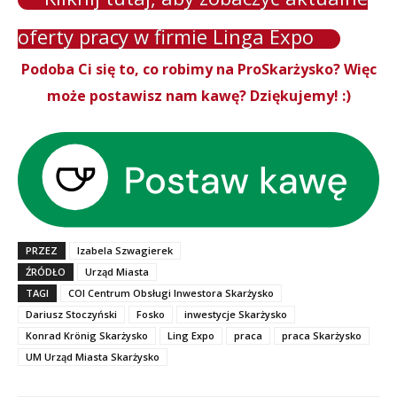
oferty pracy w firmie Linga Expo
Podoba Ci się to, co robimy na ProSkarżysko? Więc
może postawisz nam kawę? Dziękujemy! :)
PRZEZ
Izabela Szwagierek
ŹRÓDŁO
Urząd Miasta
TAGI
COI Centrum Obsługi Inwestora Skarżysko
Dariusz Stoczyński
Fosko
inwestycje Skarżysko
Konrad Krönig Skarżysko
Ling Expo
praca
praca Skarżysko
UM Urząd Miasta Skarżysko