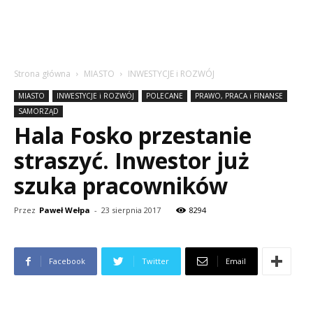
Strona główna
MIASTO
INWESTYCJE i ROZWÓJ
MIASTO
INWESTYCJE i ROZWÓJ
POLECANE
PRAWO, PRACA i FINANSE
SAMORZĄD
Hala Fosko przestanie
straszyć. Inwestor już
szuka pracowników
Przez
Paweł Wełpa
-
23 sierpnia 2017
8294
Facebook
Twitter
Email