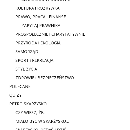
KULTURA i ROZRYWKA
PRAWO, PRACA i FINANSE
ZAPYTAJ PRAWNIKA
PROSPOŁECZNIE i CHARYTATYWNIE
PRZYRODA i EKOLOGIA
SAMORZĄD
SPORT i REKREACJA
STYL ŻYCIA
ZDROWIE i BEZPIECZEŃSTWO
POLECANE
QUIZY
RETRO SKARŻYSKO
CZY WIESZ, ŻE…
MIAŁO BYĆ W SKARŻYSKU…
SKARŻYSKO KIEDYŚ I DZIŚ