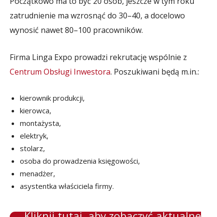
Początkowo ma to być 20 osób, jeszcze w tym roku
zatrudnienie ma wzrosnąć do 30–40, a docelowo
wynosić nawet 80–100 pracowników.
Firma Linga Expo prowadzi rekrutację wspólnie z
Centrum Obsługi Inwestora
. Poszukiwani będą m.in.:
kierownik produkcji,
kierowca,
montażysta,
elektryk,
stolarz,
osoba do prowadzenia księgowości,
menadżer,
asystentka właściciela firmy.
Kliknij tutaj, aby zobaczyć aktualne