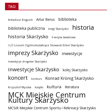
TAGI
biblioteka
Artur Berus
Arkadiusz Bogucki
historia
biblioteka publiczna
biegi Skarżysko
historia Skarżysko
II wojna światowa
I LO Liceum Ogólnokształcące Słowacki Erbel Skarżysko
imprezy Skarżysko
inwestycje
inwestycje drogowe Skarżysko
inwestycje Skarżysko
kolej Skarżysko
koncert
Konrad Krönig Skarżysko
konkurs
kultura
literatura
Krzysztof Myszka
książki
MCK Miejskie Centrum
Kultury Skarżysko
MCSiR Miejskie Centrum Sportu i Rekreacji Skarżysko