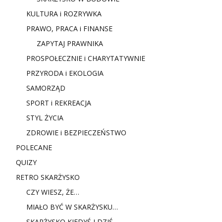
KULTURA i ROZRYWKA
PRAWO, PRACA i FINANSE
ZAPYTAJ PRAWNIKA
PROSPOŁECZNIE i CHARYTATYWNIE
PRZYRODA i EKOLOGIA
SAMORZĄD
SPORT i REKREACJA
STYL ŻYCIA
ZDROWIE i BEZPIECZEŃSTWO
POLECANE
QUIZY
RETRO SKARŻYSKO
CZY WIESZ, ŻE…
MIAŁO BYĆ W SKARŻYSKU…
SKARŻYSKO KIEDYŚ I DZIŚ