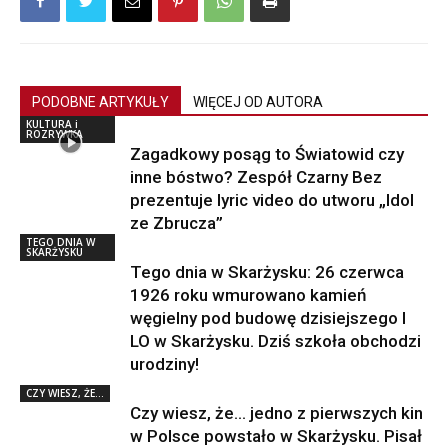
PODOBNE ARTYKUŁY
WIĘCEJ OD AUTORA
KULTURA i
ROZRYWKA
Zagadkowy posąg to Światowid czy
inne bóstwo? Zespół Czarny Bez
prezentuje lyric video do utworu „Idol
ze Zbrucza”
TEGO DNIA W
SKARŻYSKU
Tego dnia w Skarżysku: 26 czerwca
1926 roku wmurowano kamień
węgielny pod budowę dzisiejszego I
LO w Skarżysku. Dziś szkoła obchodzi
urodziny!
CZY WIESZ, ŻE...
Czy wiesz, że… jedno z pierwszych kin
w Polsce powstało w Skarżysku. Pisał