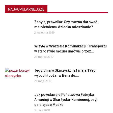
NAJPOPULARNIEJSZE
Zapytaj prawnika: Czy można darować
małoletniemu dziecku mieszkanie?
2 kwietnia 2019
Wizytę w Wydziale Komunikacji i Transportu
w starostwie można umówić przez...
21 marca 2017
Tego dnia w Skarżysku: 21 maja 1986
wybuchł pożar w Benzylu....
21 maja 2019
Jak powstawała Państwowa Fabryka
Amunicji w Skarżysku-Kamiennej, czyli
dzisiejsze Mesko
5 maja 2018