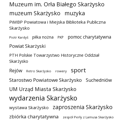
Muzeum im. Orła Białego Skarżysko
muzeum Skarżysko
muzyka
PiMBP Powiatowa i Miejska Biblioteka Publiczna
Skarżysko
pomoc charytatywna
piłka nożna
PKP
Piotr Kardyś
Powiat Skarżyski
PTH Polskie Towarzystwo Historyczne Oddział
Skarżysko
sport
Rejów
Retro Skarżysko
rowery
Starostwo Powiatowe Skarżysko
Suchedniów
UM Urząd Miasta Skarżysko
wydarzenia Skarżysko
zaproszenia Skarżysko
wystawa Skarżysko
zbiórka charytatywna
zespół Perły z Lamusa Skarżysko