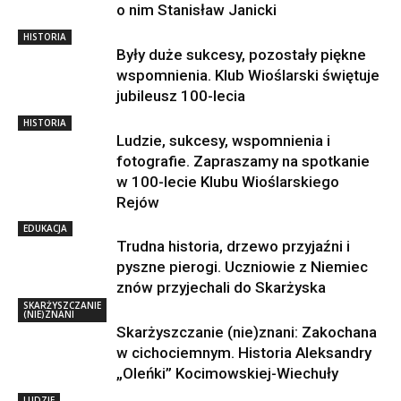
o nim Stanisław Janicki
HISTORIA
Były duże sukcesy, pozostały piękne
wspomnienia. Klub Wioślarski świętuje
jubileusz 100-lecia
HISTORIA
Ludzie, sukcesy, wspomnienia i
fotografie. Zapraszamy na spotkanie
w 100-lecie Klubu Wioślarskiego
Rejów
EDUKACJA
Trudna historia, drzewo przyjaźni i
pyszne pierogi. Uczniowie z Niemiec
znów przyjechali do Skarżyska
SKARŻYSZCZANIE
(NIE)ZNANI
Skarżyszczanie (nie)znani: Zakochana
w cichociemnym. Historia Aleksandry
„Oleńki” Kocimowskiej-Wiechuły
LUDZIE