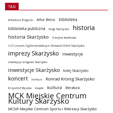
TAGI
biblioteka
Artur Berus
Arkadiusz Bogucki
historia
biblioteka publiczna
biegi Skarżysko
historia Skarżysko
II wojna światowa
I LO Liceum Ogólnokształcące Słowacki Erbel Skarżysko
imprezy Skarżysko
inwestycje
inwestycje drogowe Skarżysko
inwestycje Skarżysko
kolej Skarżysko
koncert
Konrad Krönig Skarżysko
konkurs
kultura
literatura
Krzysztof Myszka
książki
MCK Miejskie Centrum
Kultury Skarżysko
MCSiR Miejskie Centrum Sportu i Rekreacji Skarżysko