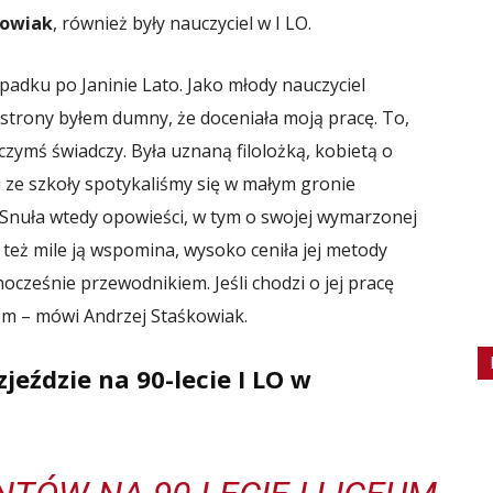
kowiak
, również były nauczyciel w I LO.
padku po Janinie Lato. Jako młody nauczyciel
j strony byłem dumny, że doceniała moją pracę. To,
czymś świadczy. Była uznaną filolożką, kobietą o
u ze szkoły spotykaliśmy się w małym gronie
. Snuła wtedy opowieści, w tym o swojej wymarzonej
 też mile ją wspomina, wysoko ceniła jej metody
nocześnie przewodnikiem. Jeśli chodzi o jej pracę
em – mówi Andrzej Staśkowiak.
zjeździe na 90-lecie I LO w