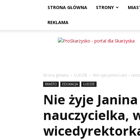
STRONA GŁÓWNA
STRONY
MIAS
REKLAMA
ProSkarżysko
Strona główna
LUDZIE
Nie żyje Janina Lato – cen
MIASTO
EDUKACJA
LUDZIE
Nie żyje Janina
nauczycielka, w
wicedyrektorka