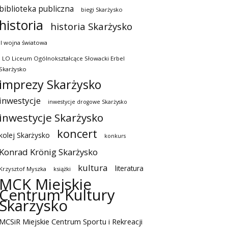
biblioteka publiczna
biegi Skarżysko
historia
historia Skarżysko
II wojna światowa
I LO Liceum Ogólnokształcące Słowacki Erbel
Skarżysko
imprezy Skarżysko
inwestycje
inwestycje drogowe Skarżysko
inwestycje Skarżysko
koncert
kolej Skarżysko
konkurs
Konrad Krönig Skarżysko
kultura
literatura
Krzysztof Myszka
książki
MCK Miejskie
Centrum Kultury
Skarżysko
MCSiR Miejskie Centrum Sportu i Rekreacji