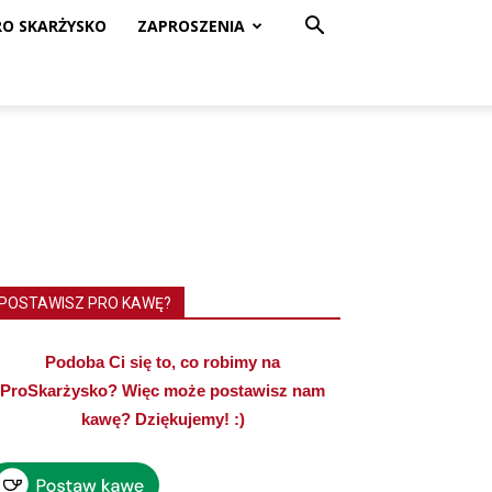
RO SKARŻYSKO
ZAPROSZENIA
POSTAWISZ PRO KAWĘ?
Podoba Ci się to, co robimy na
ProSkarżysko? Więc może postawisz nam
kawę? Dziękujemy! :)