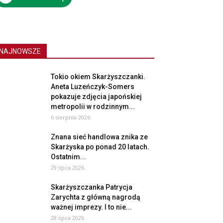
NAJNOWSZE
Tokio okiem Skarżyszczanki.
Aneta Luzeńczyk-Somers
pokazuje zdjęcia japońskiej
metropolii w rodzinnym...
6 sierpnia 2026
Znana sieć handlowa znika ze
Skarżyska po ponad 20 latach.
Ostatnim...
29 lipca 2026
Skarżyszczanka Patrycja
Zarychta z główną nagrodą
ważnej imprezy. I to nie...
28 lipca 2026