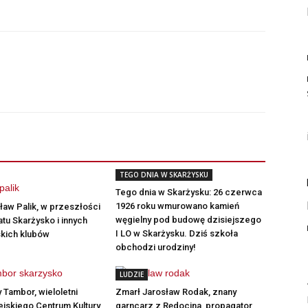
TEGO DNIA W SKARŻYSKU
Tego dnia w Skarżysku: 26 czerwca
1926 roku wmurowano kamień
aw Palik, w przeszłości
węgielny pod budowę dzisiejszego
atu Skarżysko i innych
I LO w Skarżysku. Dziś szkoła
skich klubów
obchodzi urodziny!
LUDZIE
 Tambor, wieloletni
Zmarł Jarosław Rodak, znany
ejskiego Centrum Kultury
garncarz z Rędocina, propagator