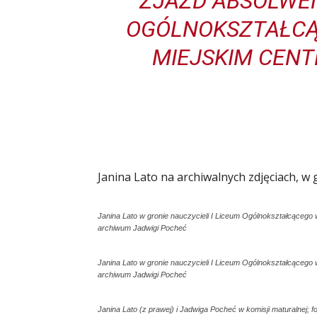
ZJAZD ABSOLWEN
OGÓLNOKSZTAŁCĄ
MIEJSKIM CEN
Janina Lato na archiwalnych zdjęciach, w 
Janina Lato w gronie nauczycieli I Liceum Ogólnokształcącego w
archiwum Jadwigi Pocheć
Janina Lato w gronie nauczycieli I Liceum Ogólnokształcącego w
archiwum Jadwigi Pocheć
Janina Lato (z prawej) i Jadwiga Pocheć w komisji maturalnej; 