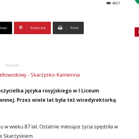
4027
mail
Pinterest
Print
REKLAMA
uczycielka języka rosyjskiego w I Liceum
nej. Przez wiele lat była też wicedyrektorką
 w wieku 87 lat. Ostatnie miesiące życia spędziła w
ze Skarżyskiem.