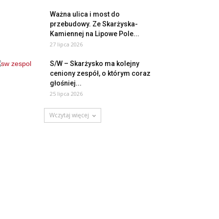
Ważna ulica i most do
przebudowy. Ze Skarżyska-
Kamiennej na Lipowe Pole...
27 lipca 2026
S/W – Skarżysko ma kolejny
ceniony zespół, o którym coraz
głośniej...
25 lipca 2026
Wczytaj więcej