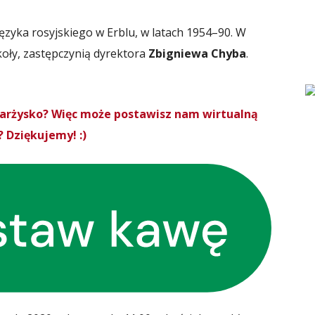
języka rosyjskiego w Erblu, w latach 1954–90. W
koły, zastępczynią dyrektora
Zbigniewa Chyba
.
Skarżysko? Więc może postawisz nam wirtualną
 Dziękujemy! :)