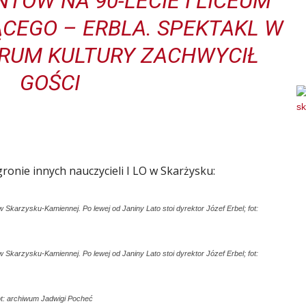
TÓW NA 90-LECIE I LICEUM
CEGO – ERBLA. SPEKTAKL W
TRUM KULTURY ZACHWYCIŁ
GOŚCI
gronie innych nauczycieli I LO w Skarżysku:
 Skarzysku-Kamiennej. Po lewej od Janiny Lato stoi dyrektor Józef Erbel; fot:
 Skarzysku-Kamiennej. Po lewej od Janiny Lato stoi dyrektor Józef Erbel; fot:
fot: archiwum Jadwigi Pocheć