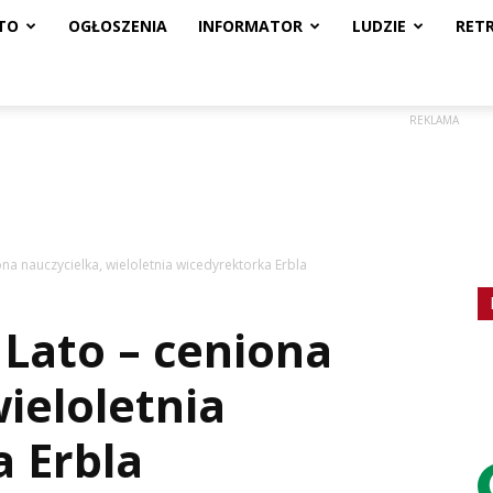
TO
OGŁOSZENIA
INFORMATOR
LUDZIE
RET
REKLAMA
iona nauczycielka, wieloletnia wicedyrektorka Erbla
 Lato – ceniona
ieloletnia
 Erbla