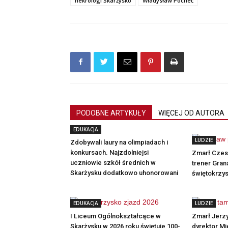
nekrologi Skarżysko
Władysław Pocheć
PODOBNE ARTYKUŁY
WIĘCEJ OD AUTORA
EDUKACJA
LUDZIE
Zdobywali laury na olimpiadach i
konkursach. Najzdolniejsi
Zmarł Czesł
uczniowie szkół średnich w
trener Gran
Skarżysku dodatkowo uhonorowani
świętokrzy
EDUKACJA
LUDZIE
I Liceum Ogólnokształcące w
Zmarł Jerzy
Skarżysku w 2026 roku świętuje 100-
dyrektor Mi