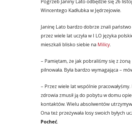
Pogrzeb Janiny Lato odbędzie się 26 listo
Wincentego Kadłubka w Jędrzejowie.
Janinę Lato bardzo dobrze znali państwo
przez wiele lat uczyła w I LO języka pols
mieszkali blisko siebie na
Milicy
.
– Pamiętam, że jak pobraliśmy się z żoną
pilnowała. Była bardzo wymagająca – mó
– Przez wiele lat wspólnie pracowałyśmy.
zdrowia zmusił ją do pobytu w domu opie
kontaktów. Wielu absolwentów utrzymywa
Ona też przeżywała losy swoich byłych uc
Pocheć
.