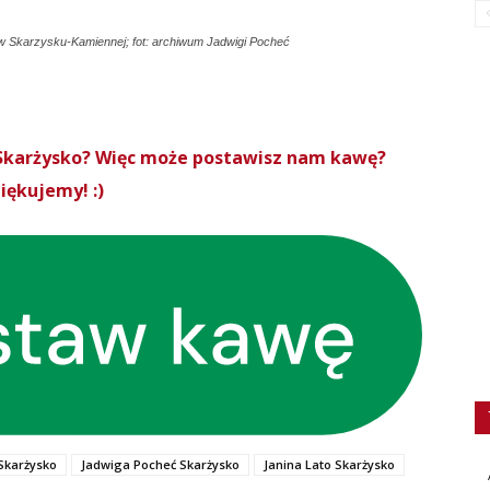
 w Skarzysku-Kamiennej; fot: archiwum Jadwigi Pocheć
roSkarżysko? Więc może postawisz nam kawę?
iękujemy! :)
 Skarżysko
Jadwiga Pocheć Skarżysko
Janina Lato Skarżysko