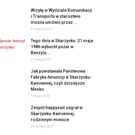
Wizytę w Wydziale Komunikacji
i Transportu w starostwie
można umówić przez...
21 marca 2017
Tego dnia w Skarżysku: 21 maja
1986 wybuchł pożar w
Benzylu....
21 maja 2019
Jak powstawała Państwowa
Fabryka Amunicji w Skarżysku-
Kamiennej, czyli dzisiejsze
Mesko
5 maja 2018
Zespół happysad zagrał w
Skarżysku-Kamiennej,
rodzinnym mieście
26 lutego 2017