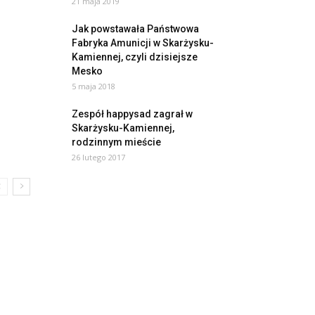
21 maja 2019
Jak powstawała Państwowa
Fabryka Amunicji w Skarżysku-
Kamiennej, czyli dzisiejsze
Mesko
5 maja 2018
Zespół happysad zagrał w
Skarżysku-Kamiennej,
rodzinnym mieście
26 lutego 2017