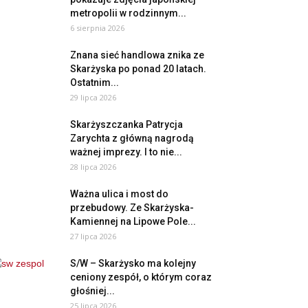
metropolii w rodzinnym...
6 sierpnia 2026
Znana sieć handlowa znika ze
Skarżyska po ponad 20 latach.
Ostatnim...
29 lipca 2026
Skarżyszczanka Patrycja
Zarychta z główną nagrodą
ważnej imprezy. I to nie...
28 lipca 2026
Ważna ulica i most do
przebudowy. Ze Skarżyska-
Kamiennej na Lipowe Pole...
27 lipca 2026
S/W – Skarżysko ma kolejny
ceniony zespół, o którym coraz
głośniej...
25 lipca 2026