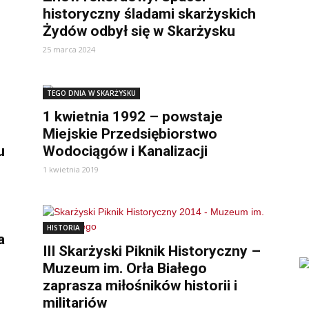
historyczny śladami skarżyskich
Żydów odbył się w Skarżysku
25 marca 2024
TEGO DNIA W SKARŻYSKU
1 kwietnia 1992 – powstaje
Miejskie Przedsiębiorstwo
u
Wodociągów i Kanalizacji
1 kwietnia 2019
HISTORIA
a
III Skarżyski Piknik Historyczny –
Muzeum im. Orła Białego
zaprasza miłośników historii i
militariów