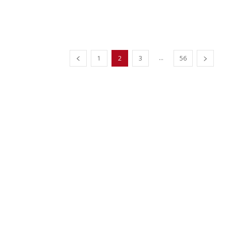
...
1
2
3
56