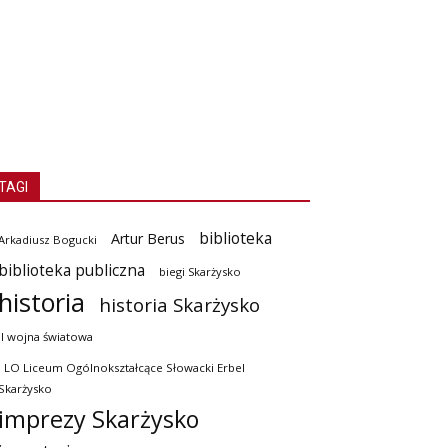
TAGI
biblioteka
Artur Berus
Arkadiusz Bogucki
biblioteka publiczna
biegi Skarżysko
historia
historia Skarżysko
II wojna światowa
I LO Liceum Ogólnokształcące Słowacki Erbel
Skarżysko
imprezy Skarżysko