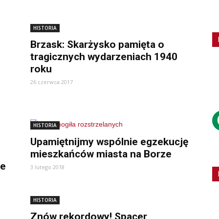
HISTORIA
Brzask: Skarżysko pamięta o
tragicznych wydarzeniach 1940
roku
26 czerwca 2017
HISTORIA
Upamiętnijmy wspólnie egzekucję
mieszkańców miasta na Borze
je
3 lutego 2018
HISTORIA
Znów rekordowy! Spacer