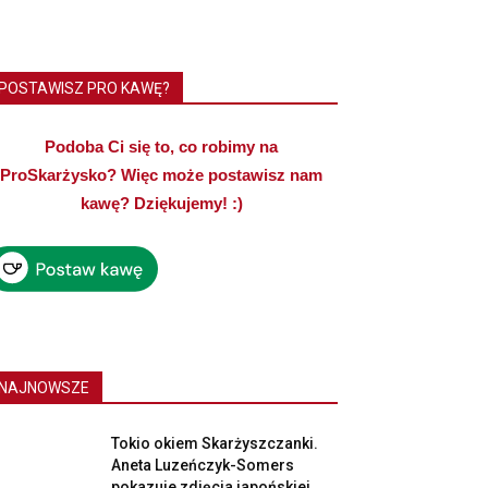
POSTAWISZ PRO KAWĘ?
Podoba Ci się to, co robimy na
ProSkarżysko? Więc może postawisz nam
kawę? Dziękujemy! :)
NAJNOWSZE
Tokio okiem Skarżyszczanki.
Aneta Luzeńczyk-Somers
pokazuje zdjęcia japońskiej