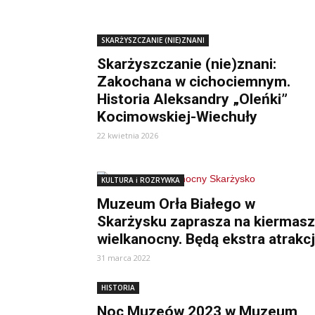
SKARŻYSZCZANIE (NIE)ZNANI
Skarżyszczanie (nie)znani:
Zakochana w cichociemnym.
Historia Aleksandry „Oleńki”
Kocimowskiej-Wiechuły
22 kwietnia 2026
KULTURA i ROZRYWKA
Muzeum Orła Białego w
Skarżysku zaprasza na kiermasz
wielkanocny. Będą ekstra atrakc
31 marca 2022
HISTORIA
Noc Muzeów 2023 w Muzeum