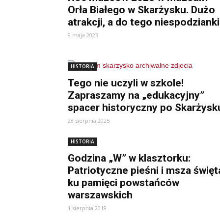
Orła Białego w Skarżysku. Dużo
atrakcji, a do tego niespodzianki
9 maja 2023
HISTORIA
Tego nie uczyli w szkole!
Zapraszamy na „edukacyjny”
spacer historyczny po Skarżysk
28 sierpnia 2025
HISTORIA
Godzina „W” w klasztorku:
Patriotyczne pieśni i msza święt
ku pamięci powstańców
warszawskich
1 sierpnia 2019