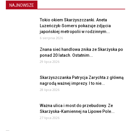
NAJNOWSZE
Tokio okiem Skarżyszczanki. Aneta
Luzeńczyk-Somers pokazuje zdjęcia
japońskiej metropolii w rodzinnym...
6 sierpnia 2026
Znana sieć handlowa znika ze Skarżyska po
ponad 20 latach. Ostatnim...
29 lipca 2026
Skarżyszczanka Patrycja Zarychta z główną
nagrodą ważnej imprezy. I to nie...
28 lipca 2026
Ważna ulica i most do przebudowy. Ze
Skarżyska-Kamiennej na Lipowe Pole...
27 lipca 2026