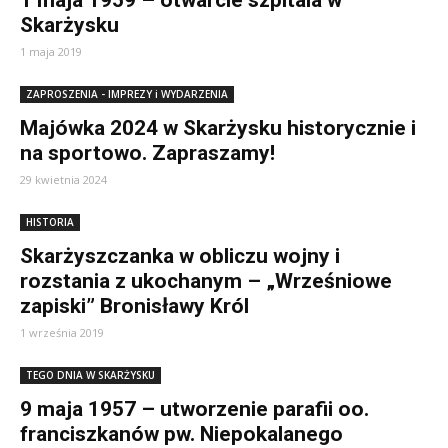
1 maja 1959 – otwarcie szpitala w
Skarżysku
1 maja 2019
ZAPROSZENIA - IMPREZY i WYDARZENIA
Majówka 2024 w Skarżysku historycznie i
na sportowo. Zapraszamy!
29 kwietnia 2024
HISTORIA
Skarżyszczanka w obliczu wojny i
rozstania z ukochanym – „Wrześniowe
zapiski” Bronisławy Król
1 września 2019
TEGO DNIA W SKARŻYSKU
9 maja 1957 – utworzenie parafii oo.
franciszkanów pw. Niepokalanego