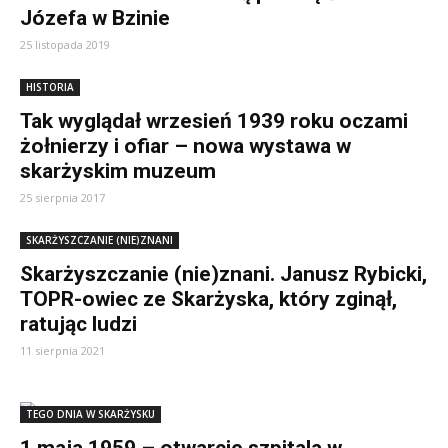
Józefa w Bzinie
25 listopada 2019
HISTORIA
Tak wyglądał wrzesień 1939 roku oczami
żołnierzy i ofiar – nowa wystawa w
skarżyskim muzeum
25 sierpnia 2017
SKARŻYSZCZANIE (NIE)ZNANI
Skarżyszczanie (nie)znani. Janusz Rybicki,
TOPR-owiec ze Skarżyska, który zginął,
ratując ludzi
11 sierpnia 2021
TEGO DNIA W SKARŻYSKU