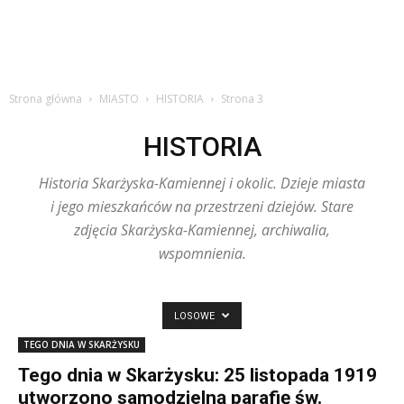
Strona główna
MIASTO
HISTORIA
Strona 3
HISTORIA
Historia Skarżyska-Kamiennej i okolic. Dzieje miasta
i jego mieszkańców na przestrzeni dziejów. Stare
zdjęcia Skarżyska-Kamiennej, archiwalia,
wspomnienia.
LOSOWE
TEGO DNIA W SKARŻYSKU
Tego dnia w Skarżysku: 25 listopada 1919
utworzono samodzielną parafię św.