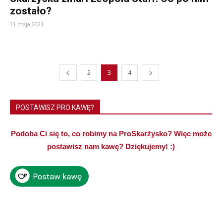
zostało?
31 maja 2021
2
3
4
POSTAWISZ PRO KAWĘ?
Podoba Ci się to, co robimy na ProSkarżysko? Więc może
postawisz nam kawę? Dziękujemy! :)