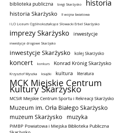
historia
biblioteka publiczna
biegi Skarżysko
historia Skarżysko
II wojna światowa
I LO Liceum Ogólnokształcące Słowacki Erbel Skarżysko
imprezy Skarżysko
inwestycje
inwestycje drogowe Skarżysko
inwestycje Skarżysko
kolej Skarżysko
koncert
Konrad Krönig Skarżysko
konkurs
kultura
literatura
Krzysztof Myszka
książki
MCK Miejskie Centrum
Kultury Skarżysko
MCSiR Miejskie Centrum Sportu i Rekreacji Skarżysko
Muzeum im. Orła Białego Skarżysko
muzeum Skarżysko
muzyka
PiMBP Powiatowa i Miejska Biblioteka Publiczna
Skarżysko