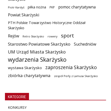
pomoc charytatywna
piłka nożna
PKP
Piotr Kardyś
Powiat Skarżyski
PTH Polskie Towarzystwo Historyczne Oddział
Skarżysko
sport
Rejów
Retro Skarżysko
rowery
Starostwo Powiatowe Skarżysko
Suchedniów
UM Urząd Miasta Skarżysko
wydarzenia Skarżysko
zaproszenia Skarżysko
wystawa Skarżysko
zbiórka charytatywna
zespół Perły z Lamusa Skarżysko
KATEGORIE
KONKURSY