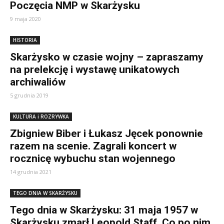
Poczęcia NMP w Skarżysku
9 maja 2020
HISTORIA
Skarżysko w czasie wojny – zapraszamy
na prelekcję i wystawę unikatowych
archiwaliów
5 grudnia 2019
KULTURA i ROZRYWKA
Zbigniew Biber i Łukasz Jęcek ponownie
razem na scenie. Zagrali koncert w
rocznicę wybuchu stan wojennego
14 grudnia 2021
TEGO DNIA W SKARŻYSKU
Tego dnia w Skarżysku: 31 maja 1957 w
Skarżysku zmarł Leopold Staff. Co po nim