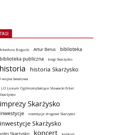
TAGI
biblioteka
Artur Berus
Arkadiusz Bogucki
biblioteka publiczna
biegi Skarżysko
historia
historia Skarżysko
II wojna światowa
I LO Liceum Ogólnokształcące Słowacki Erbel
Skarżysko
imprezy Skarżysko
inwestycje
inwestycje drogowe Skarżysko
inwestycje Skarżysko
koncert
kolej Skarżysko
konkurs