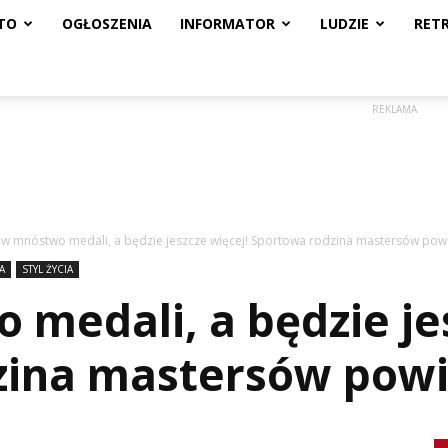
TO
OGŁOSZENIA
INFORMATOR
LUDZIE
RET
REKLAMA
w mnóstwo medali, a będzie jeszcze więcej! Sportowa rodzina mastersów powi
A
STYL ŻYCIA
medali, a będzie jes
ina mastersów powię