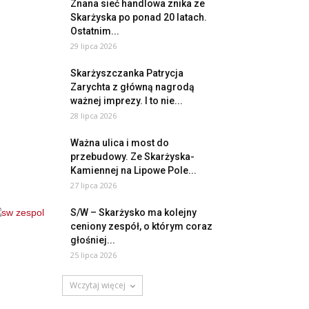
Znana sieć handlowa znika ze
Skarżyska po ponad 20 latach.
Ostatnim...
29 lipca 2026
Skarżyszczanka Patrycja
Zarychta z główną nagrodą
ważnej imprezy. I to nie...
28 lipca 2026
Ważna ulica i most do
przebudowy. Ze Skarżyska-
Kamiennej na Lipowe Pole...
27 lipca 2026
S/W – Skarżysko ma kolejny
ceniony zespół, o którym coraz
głośniej...
25 lipca 2026
Wczytaj więcej