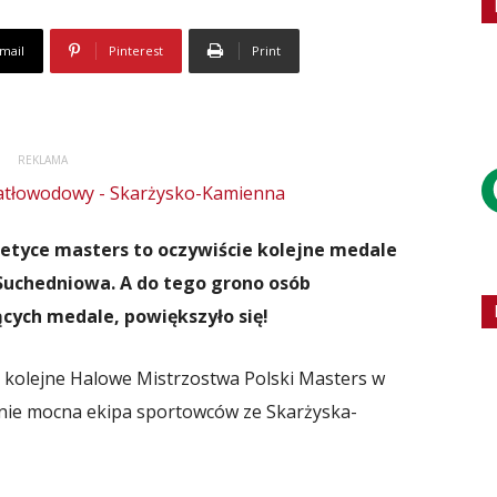
mail
Pinterest
Print
REKLAMA
letyce masters to oczywiście kolejne medale
 Suchedniowa. A do tego grono osób
cych medale, powiększyło się!
 kolejne Halowe Mistrzostwa Polski Masters w
a nie mocna ekipa sportowców ze Skarżyska-