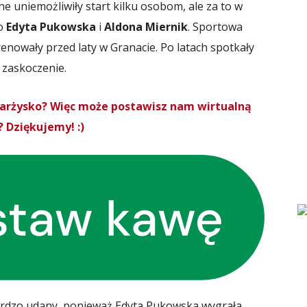
 uniemożliwiły start kilku osobom, ale za to w
To
Edyta Pukowska
i
Aldona Miernik
. Sportowa
trenowały przed laty w Granacie. Po latach spotkały
o zaskoczenie.
Skarżysko? Więc może postawisz nam wirtualną
 Dziękujemy! :)
bardzo udany, ponieważ Edyta Pukowska wygrała