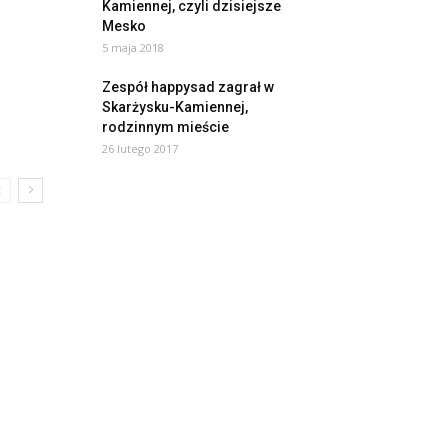
Kamiennej, czyli dzisiejsze
Mesko
5 maja 2018
Zespół happysad zagrał w
Skarżysku-Kamiennej,
rodzinnym mieście
26 lutego 2017