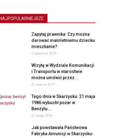
NAJPOPULARNIEJSZE
Zapytaj prawnika: Czy można
darować małoletniemu dziecku
mieszkanie?
2 kwietnia 2019
Wizytę w Wydziale Komunikacji
i Transportu w starostwie
można umówić przez...
21 marca 2017
Tego dnia w Skarżysku: 21 maja
1986 wybuchł pożar w
Benzylu....
21 maja 2019
Jak powstawała Państwowa
Fabryka Amunicji w Skarżysku-