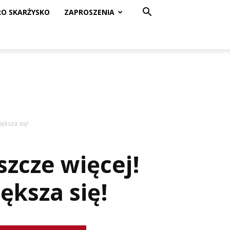
RO SKARŻYSKO
ZAPROSZENIA
ększa się!
zcze więcej!
ksza się!