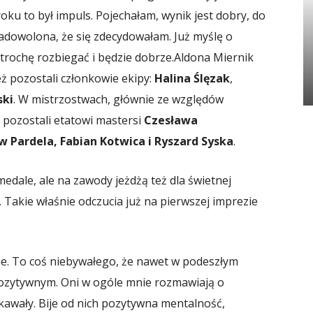
oku to był impuls. Pojechałam, wynik jest dobry, do
zadowolona, że się zdecydowałam. Już myślę o
 trochę rozbiegać i będzie dobrze.
Aldona Miernik
eż pozostali członkowie ekipy:
Halina Ślęzak
,
ski
. W mistrzostwach, głównie ze względów
 pozostali etatowi mastersi
Czesława
w Pardela, Fabian Kotwica i Ryszard Syska
.
edale, ale na zawody jeżdżą też dla świetnej
 Takie właśnie odczucia już na pierwszej imprezie
ie. To coś niebywałego, że nawet w podeszłym
 pozytywnym. Oni w ogóle mnie rozmawiają o
 kawały. Bije od nich pozytywna mentalność,