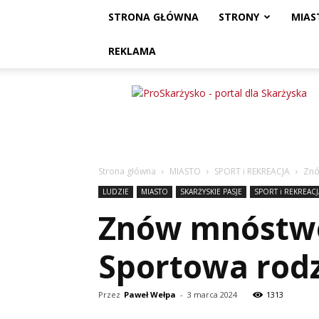
STRONA GŁÓWNA
STRONY
MIAS
REKLAMA
ProSkarżysko
Strona główna
MIASTO
SPORT i REKREACJA
Znó
LUDZIE
MIASTO
SKARŻYSKIE PASJE
SPORT i REKREACJ
Znów mnóstwo 
Sportowa rodz
Przez
Paweł Wełpa
-
3 marca 2024
1313