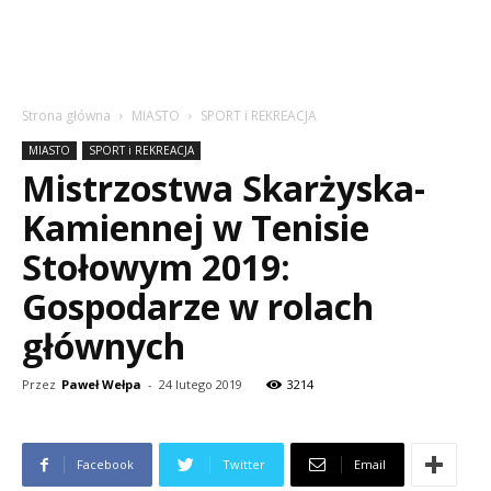
Strona główna
MIASTO
SPORT i REKREACJA
MIASTO
SPORT i REKREACJA
Mistrzostwa Skarżyska-
Kamiennej w Tenisie
Stołowym 2019:
Gospodarze w rolach
głównych
Przez
Paweł Wełpa
-
24 lutego 2019
3214
Facebook
Twitter
Email