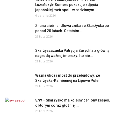
Luzeńczyk-Somers pokazuje zdjęcia
japońskiej metropolii w rodzinnym...
6 sierpnia 2026
Znana sieć handlowa znika ze Skarżyska po
ponad 20 latach. Ostatnim...
29 lipca 2026
Skarżyszczanka Patrycja Zarychta z główną
nagrodą ważnej imprezy. I to nie...
28 lipca 2026
Ważna ulica i most do przebudowy. Ze
Skarżyska-Kamiennej na Lipowe Pole...
27 lipca 2026
S/W – Skarżysko ma kolejny ceniony zespół,
o którym coraz głośniej...
25 lipca 2026