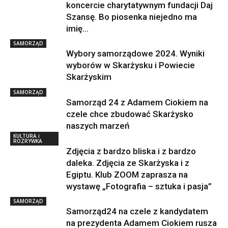
koncercie charytatywnym fundacji Daj
Szansę. Bo piosenka niejedno ma
imię…
SAMORZĄD
Wybory samorządowe 2024. Wyniki
wyborów w Skarżysku i Powiecie
Skarżyskim
SAMORZĄD
Samorząd 24 z Adamem Ciokiem na
czele chce zbudować Skarżysko
naszych marzeń
KULTURA i
ROZRYWKA
Zdjęcia z bardzo bliska i z bardzo
daleka. Zdjęcia ze Skarżyska i z
Egiptu. Klub ZOOM zaprasza na
wystawę „Fotografia – sztuka i pasja”
SAMORZĄD
Samorząd24 na czele z kandydatem
na prezydenta Adamem Ciokiem rusza