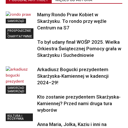
Mamy Rondo Praw Kobiet w
Skarżysku. To rondo przy węźle
SAMORZĄD
Centrum na S7
PROSPOŁECZNIE
i
CHARYTATYWNIE
To był udany finał WOŚP 2025. Wielka
Orkiestra Świątecznej Pomocy grała w
Skarżysku i Suchedniowie
Arkadiusz Bogucki prezydentem
Skarżyska-Kamiennej w kadencji
2024–29!
SAMORZĄD
SAMORZĄD
Kto zostanie prezydentem Skarżyska-
Kamiennej? Przed nami druga tura
wyborów
KULTURA i
ROZRYWKA
Anna Maria, Jolka, Kaziu i inni na