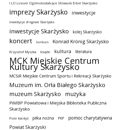
I LO Liceum Ogólnokształcące Słowacki Erbel Skarżysko
imprezy Skarżysko
inwestycje
inwestycje drogowe Skarżysko
inwestycje Skarżysko
kolej Skarżysko
koncert
Konrad Krönig Skarżysko
konkurs
kultura
literatura
Krzysztof Myszka
książki
MCK Miejskie Centrum
Kultury Skarżysko
MCSiR Miejskie Centrum Sportu i Rekreacji Skarżysko
Muzeum im. Orła Białego Skarżysko
muzeum Skarżysko
muzyka
PiMBP Powiatowa i Miejska Biblioteka Publiczna
Skarżysko
pomoc charytatywna
piłka nożna
PKP
Piotr Kardyś
Powiat Skarżyski