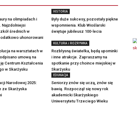
HISTORIA
aury na olimpiadach i
Były duże sukcesy, pozostały piękne
 Najzdolniejsi
wspomnienia. Klub Wioślarski
szkół średnich w
świętuje jubileusz 100-lecia
dodatkowo uhonorowani
KULTURA i ROZRYWKA
lucja na warsztatach w
Rozbłysną światełka, będą upominki
 Podpisano umową na
i inne atrakcje. Zapraszamy na
ję Centrum Kształcenia
spotkanie przy choince miejskiej w
o w Skarżysku
Skarżysku
EDUKACJA
cji Narodowej 2025:
Seniorzy znów się uczą, znów się
e ze Skarżyska
bawią. Rozpoczął się nowy rok
i
akademicki Skarżyskiego
Uniwersytetu Trzeciego Wieku