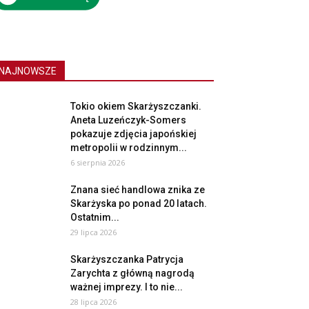
NAJNOWSZE
Tokio okiem Skarżyszczanki.
Aneta Luzeńczyk-Somers
pokazuje zdjęcia japońskiej
metropolii w rodzinnym...
6 sierpnia 2026
Znana sieć handlowa znika ze
Skarżyska po ponad 20 latach.
Ostatnim...
29 lipca 2026
Skarżyszczanka Patrycja
Zarychta z główną nagrodą
ważnej imprezy. I to nie...
28 lipca 2026