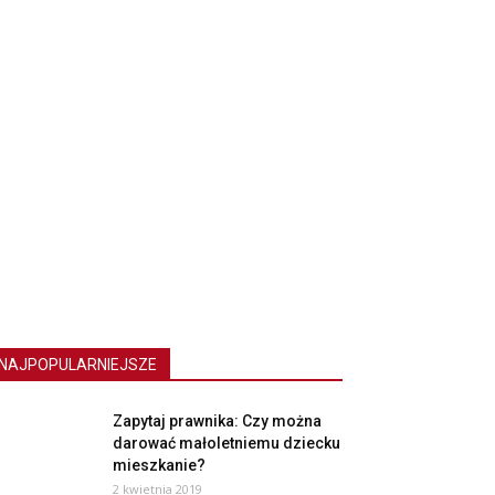
NAJPOPULARNIEJSZE
Zapytaj prawnika: Czy można
darować małoletniemu dziecku
mieszkanie?
2 kwietnia 2019