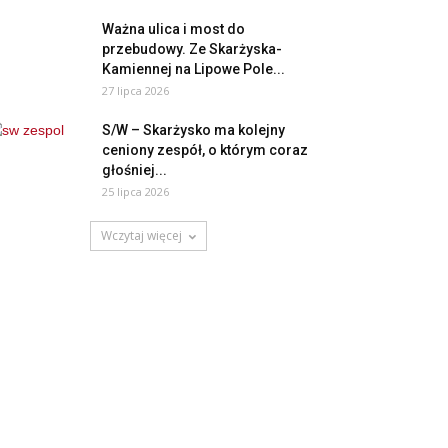
Ważna ulica i most do
przebudowy. Ze Skarżyska-
Kamiennej na Lipowe Pole...
27 lipca 2026
S/W – Skarżysko ma kolejny
ceniony zespół, o którym coraz
głośniej...
25 lipca 2026
Wczytaj więcej