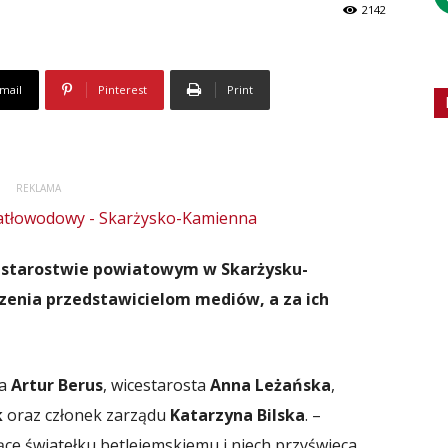
2142
mail
Pinterest
Print
REKLAMA
 starostwie powiatowym w Skarżysku-
zenia przedstawicielom mediów, a za ich
ta
Artur Berus
, wicestarosta
Anna Leżańska
,
k
oraz członek zarządu
Katarzyna Bilska
. –
zące światełku betlejemskiemu i niech przyświeca