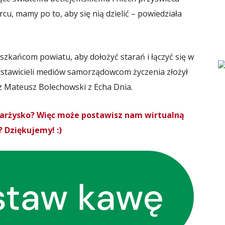
cu, mamy po to, aby się nią dzielić – powiedziała
eszkańcom powiatu, aby dołożyć starań i łączyć się w
zedstawicieli mediów samorządowcom życzenia złożył
rz Mateusz Bolechowski z Echa Dnia.
Skarżysko? Więc może postawisz nam wirtualną
 Dziękujemy! :)