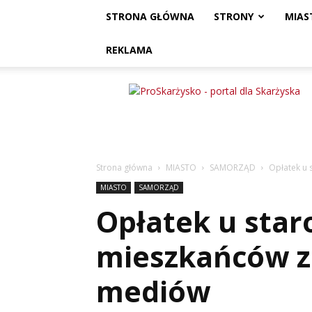
STRONA GŁÓWNA
STRONY
MIAS
REKLAMA
ProSkarżysko
Strona główna
MIASTO
SAMORZĄD
Opłatek u 
MIASTO
SAMORZĄD
Opłatek u staro
mieszkańców z
mediów