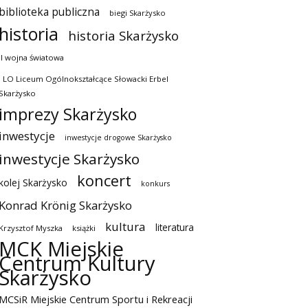
biblioteka publiczna
biegi Skarżysko
historia
historia Skarżysko
II wojna światowa
I LO Liceum Ogólnokształcące Słowacki Erbel
Skarżysko
imprezy Skarżysko
inwestycje
inwestycje drogowe Skarżysko
inwestycje Skarżysko
koncert
kolej Skarżysko
konkurs
Konrad Krönig Skarżysko
kultura
literatura
Krzysztof Myszka
książki
MCK Miejskie
Centrum Kultury
Skarżysko
MCSiR Miejskie Centrum Sportu i Rekreacji