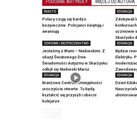
PODOBNE ARTYKUŁY
WIĘCEJ OD AUTORA
MIASTO
EDUKACJA
Polacy czują się bardzo
Zdobywali l
bezpiecznie. Policjanci świętują i
konkursach.
awansują
uczniowie 
Skarżysku 
ZDROWIE i BEZPIECZEŃSTWO
EDUKACJA
Jesteśmy z Wami – Niebieskimi. Z
Będzie rewo
okazji Światowego Dnia
Elektryku.
Świadomości Autyzmu w Skarżysku
modernizac
odbył się Niebieski Marsz
Zawodoweg
EDUKACJA
EDUKACJA
Branżowe Centrum Umiejętności
Dzień Eduka
uroczyście otwarte. Tu będą
Nauczyciel
kształcić się przyszli i obecni
uhonorowan
kolejarze