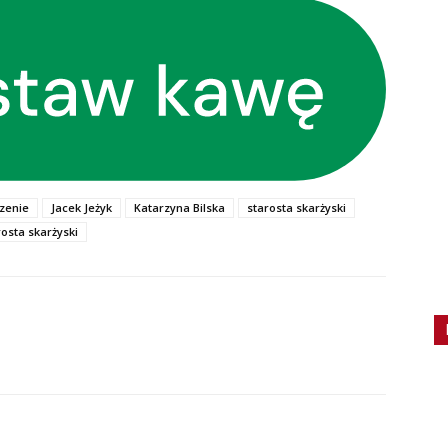
zenie
Jacek Jeżyk
Katarzyna Bilska
starosta skarżyski
osta skarżyski