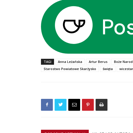
TAGI
Anna Leżańska
Artur Berus
Boże Narod
Starostwo Powiatowe Skarżysko
święta
wicestar