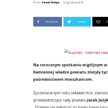
Przez
Paweł Wełpa
-
21 grudnia 2018
Facebook
Twitter
E
Na corocznym spotkaniu wigilijnym w
Kamiennej władze powiatu złożyły życ
pośrednictwem mieszkańcom.
Życzenia w tym roku składali m.in. staros
przewodniczący rady powiatu
Jacek Jeży
„Dzielmy się miłością” to hasło towarzys