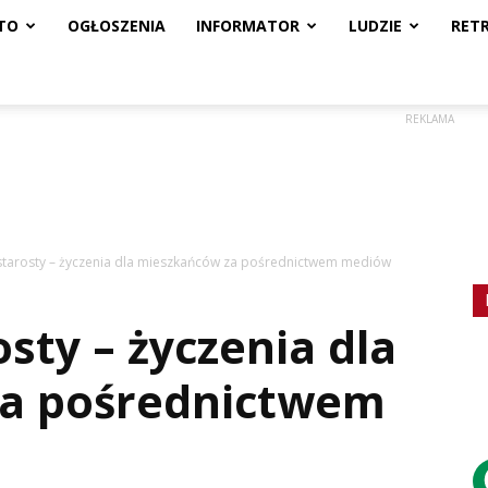
TO
OGŁOSZENIA
INFORMATOR
LUDZIE
RET
REKLAMA
starosty – życzenia dla mieszkańców za pośrednictwem mediów
sty – życzenia dla
a pośrednictwem