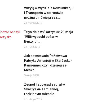
Wizytę w Wydziale Komunikacji
i Transportu w starostwie
można umówić przez...
21 marca 2017
Tego dnia w Skarżysku: 21 maja
1986 wybuchł pożar w
Benzylu....
21 maja 2019
Jak powstawała Państwowa
Fabryka Amunicji w Skarżysku-
Kamiennej, czyli dzisiejsze
Mesko
5 maja 2018
Zespół happysad zagrał w
Skarżysku-Kamiennej,
rodzinnym mieście
26 lutego 2017