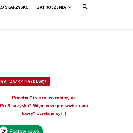
RO SKARŻYSKO
ZAPROSZENIA
POSTAWISZ PRO KAWĘ?
Podoba Ci się to, co robimy na
ProSkarżysko? Więc może postawisz nam
kawę? Dziękujemy! :)