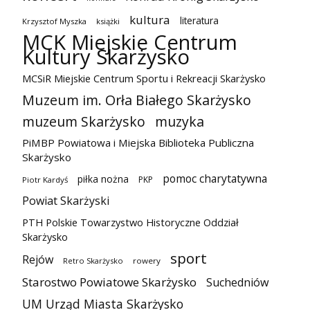
kultura
literatura
Krzysztof Myszka
książki
MCK Miejskie Centrum
Kultury Skarżysko
MCSiR Miejskie Centrum Sportu i Rekreacji Skarżysko
Muzeum im. Orła Białego Skarżysko
muzeum Skarżysko
muzyka
PiMBP Powiatowa i Miejska Biblioteka Publiczna
Skarżysko
pomoc charytatywna
piłka nożna
PKP
Piotr Kardyś
Powiat Skarżyski
PTH Polskie Towarzystwo Historyczne Oddział
Skarżysko
sport
Rejów
Retro Skarżysko
rowery
Starostwo Powiatowe Skarżysko
Suchedniów
UM Urząd Miasta Skarżysko