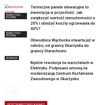
Termiczne panele elewacyjne to
inwestycja w przyszłość: Jak
INWESTYCJE i
ROZWÓJ
zwiększyć wartość nieruchomości o
20% i obniżyć koszty ogrzewania do
40%?
INWESTYCJE i
ROZWÓJ
Obwodnica Wąchocka otwarta już w
całości, od granicy Skarżyska do
granicy Starachowic
EDUKACJA
Będzie rewolucja na warsztatach w
Elektryku. Podpisano umową na
modernizację Centrum Kształcenia
Zawodowego w Skarżysku
POSTAWISZ PRO KAWĘ?