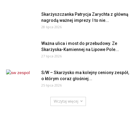
Skarżyszczanka Patrycja Zarychta z główną
nagrodą ważnej imprezy. I to nie...
28 lipca 2026
Ważna ulica i most do przebudowy. Ze
Skarżyska-Kamiennej na Lipowe Pole...
27 lipca 2026
S/W – Skarżysko ma kolejny ceniony zespół,
o którym coraz głośniej...
25 lipca 2026
Wczytaj więcej