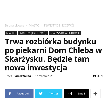
Strona główna
MIASTO
INWESTYCJE i ROZWÓJ
MIASTO
INWESTYCJE i ROZWÓJ
SKARŻYSKO W BUDOWIE
Trwa rozbiórka budynku
po piekarni Dom Chleba w
Skarżysku. Będzie tam
nowa inwestycja
Przez
Paweł Wełpa
-
17 marca 2025
3073
Facebook
Twitter
Email