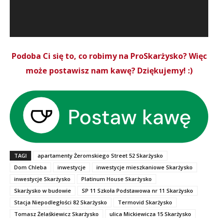
Podoba Ci się to, co robimy na ProSkarżysko? Więc
może postawisz nam kawę? Dziękujemy! :)
TAGI
apartamenty Żeromskiego Street 52 Skarżysko
Dom Chleba
inwestycje
inwestycje mieszkaniowe Skarżysko
inwestycje Skarżysko
Platinum House Skarżysko
Skarżysko w budowie
SP 11 Szkoła Podstawowa nr 11 Skarżysko
Stacja Niepodległości 82 Skarżysko
Termovid Skarżysko
Tomasz Żelaśkiewicz Skarżysko
ulica Mickiewicza 15 Skarżysko