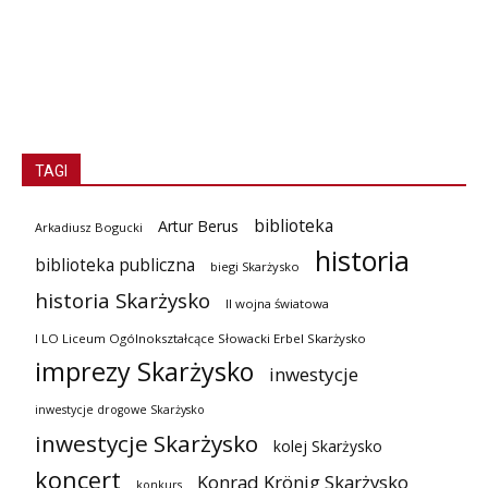
TAGI
biblioteka
Artur Berus
Arkadiusz Bogucki
historia
biblioteka publiczna
biegi Skarżysko
historia Skarżysko
II wojna światowa
I LO Liceum Ogólnokształcące Słowacki Erbel Skarżysko
imprezy Skarżysko
inwestycje
inwestycje drogowe Skarżysko
inwestycje Skarżysko
kolej Skarżysko
koncert
Konrad Krönig Skarżysko
konkurs