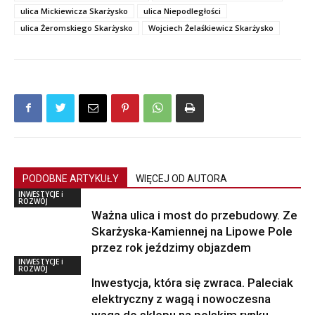
ulica Mickiewicza Skarżysko
ulica Niepodległości
ulica Żeromskiego Skarżysko
Wojciech Żelaśkiewicz Skarżysko
PODOBNE ARTYKUŁY
WIĘCEJ OD AUTORA
INWESTYCJE i
ROZWÓJ
Ważna ulica i most do przebudowy. Ze
Skarżyska-Kamiennej na Lipowe Pole
przez rok jeździmy objazdem
INWESTYCJE i
ROZWÓJ
Inwestycja, która się zwraca. Paleciak
elektryczny z wagą i nowoczesna
waga do sklepu na polskim rynku