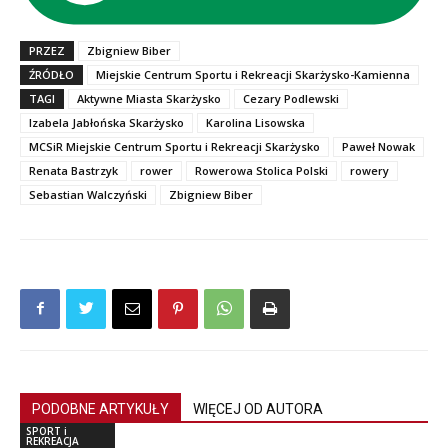
PRZEZ
Zbigniew Biber
ŹRÓDŁO
Miejskie Centrum Sportu i Rekreacji Skarżysko-Kamienna
TAGI
Aktywne Miasta Skarżysko
Cezary Podlewski
Izabela Jabłońska Skarżysko
Karolina Lisowska
MCSiR Miejskie Centrum Sportu i Rekreacji Skarżysko
Paweł Nowak
Renata Bastrzyk
rower
Rowerowa Stolica Polski
rowery
Sebastian Walczyński
Zbigniew Biber
PODOBNE ARTYKUŁY
WIĘCEJ OD AUTORA
SPORT i
REKREACJA