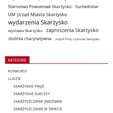
Starostwo Powiatowe Skarżysko
Suchedniów
UM Urząd Miasta Skarżysko
wydarzenia Skarżysko
zaproszenia Skarżysko
wystawa Skarżysko
zbiórka charytatywna
zespół Perły z Lamusa Skarżysko
KATEGORIE
KONKURSY
LUDZIE
SKARŻYSKIE PASJE
SKARŻYSKIE SUKCESY
SKARŻYSZCZANIE (NIE
ZNANI
SKARŻYSZCZANIE W ŚWIECIE