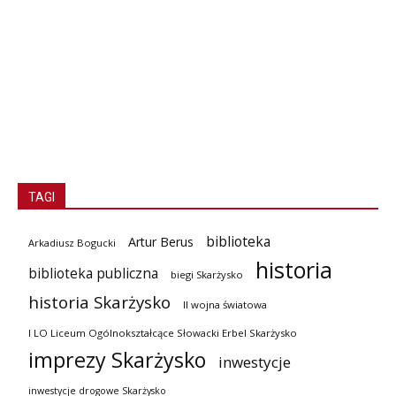
TAGI
biblioteka
Artur Berus
Arkadiusz Bogucki
historia
biblioteka publiczna
biegi Skarżysko
historia Skarżysko
II wojna światowa
I LO Liceum Ogólnokształcące Słowacki Erbel Skarżysko
imprezy Skarżysko
inwestycje
inwestycje drogowe Skarżysko