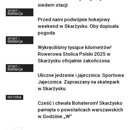
siedem stacji
SPORT i
REKREACJA
Przed nami podwójnie hokejowy
weekend w Skarżysku. Oby dopisała
pogoda
SPORT i
REKREACJA
Wykręciliśmy tysiące kilometrów!
Rowerowa Stolica Polski 2025 w
Skarżysku oficjalnie zakończona
SPORT i
REKREACJA
Uliczne jedzenie i jajecznica. Sportowa
Jajecznica. Zapraszany na skatepark
w Skarżysku
HISTORIA
Cześć i chwała Bohaterom! Skarżysko
pamięta o powstańcach warszawskich
w Godzinie „W”