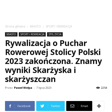
Strona główna
MIASTO
SPORT i REKREACJA
MIASTO
SPORT i REKREACJA
STYL ŻYCIA
Rywalizacja o Puchar
Rowerowej Stolicy Polski
2023 zakończona. Znamy
wyniki Skarżyska i
skarżyszczan
Przez
Paweł Wełpa
-
7 lipca 2023
2254
Facebook
Twitter
Email