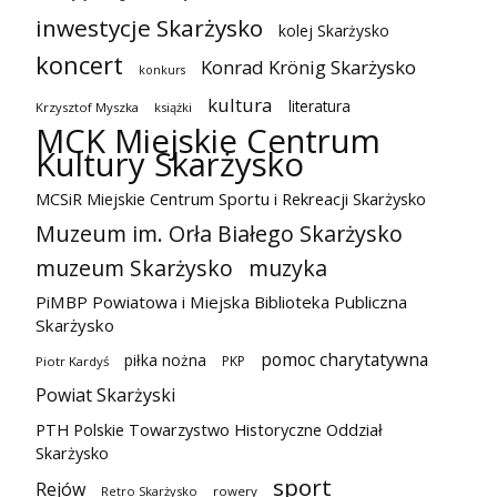
inwestycje Skarżysko
kolej Skarżysko
koncert
Konrad Krönig Skarżysko
konkurs
kultura
literatura
Krzysztof Myszka
książki
MCK Miejskie Centrum
Kultury Skarżysko
MCSiR Miejskie Centrum Sportu i Rekreacji Skarżysko
Muzeum im. Orła Białego Skarżysko
muzeum Skarżysko
muzyka
PiMBP Powiatowa i Miejska Biblioteka Publiczna
Skarżysko
pomoc charytatywna
piłka nożna
PKP
Piotr Kardyś
Powiat Skarżyski
PTH Polskie Towarzystwo Historyczne Oddział
Skarżysko
sport
Rejów
Retro Skarżysko
rowery