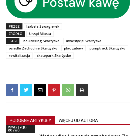
PRZEZ
Izabela Szwagierek
ŹRÓDŁO
Urząd Miasta
TAGI
bouldering Skarżysko
inwestycje Skarżysko
osiedle Zachodnie Skarżysko
plac zabaw
pumptrack Skarżysko
rewitalizacja
skatepark Skarżysko
PODOBNE ARTYKUŁY
WIĘCEJ OD AUTORA
INWESTYCJE i
ROZWÓJ