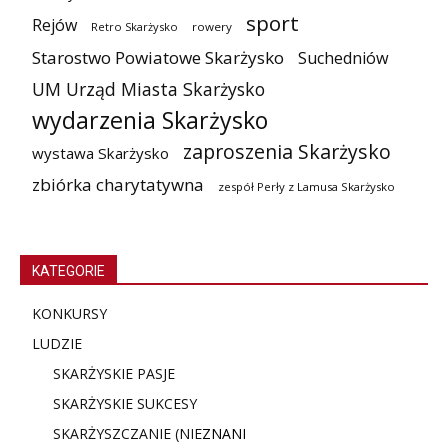
sport
Rejów
Retro Skarżysko
rowery
Starostwo Powiatowe Skarżysko
Suchedniów
UM Urząd Miasta Skarżysko
wydarzenia Skarżysko
zaproszenia Skarżysko
wystawa Skarżysko
zbiórka charytatywna
zespół Perły z Lamusa Skarżysko
KATEGORIE
KONKURSY
LUDZIE
SKARŻYSKIE PASJE
SKARŻYSKIE SUKCESY
SKARŻYSZCZANIE (NIE
ZNANI