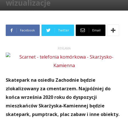
wizualizacje
Przez
Paweł Wełpa
-
24 września 2018
6268
Facebook
Twitter
Email
REKLAMA
Skatepark na osiedlu Zachodnie będzie
zlokalizowany za cmentarzem. Najpóźniej do
końca września 2020 roku do dyspozycji
mieszkańców Skarżyska-Kamiennej będzie
skatepark, pumptrack, plac zabaw i inne obiekty.