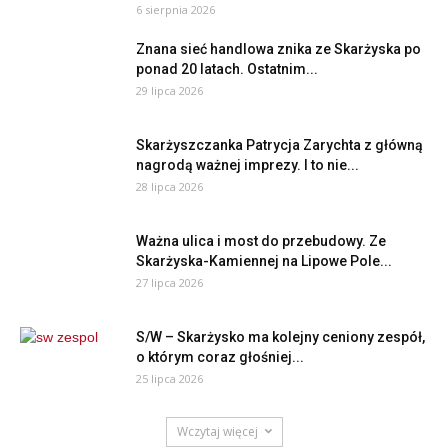
6 sierpnia 2026
Znana sieć handlowa znika ze Skarżyska po
ponad 20 latach. Ostatnim...
29 lipca 2026
Skarżyszczanka Patrycja Zarychta z główną
nagrodą ważnej imprezy. I to nie...
28 lipca 2026
Ważna ulica i most do przebudowy. Ze
Skarżyska-Kamiennej na Lipowe Pole...
27 lipca 2026
S/W – Skarżysko ma kolejny ceniony zespół,
o którym coraz głośniej...
25 lipca 2026
Wczytaj więcej