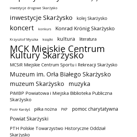
inwestycje drogowe Skarżysko
inwestycje Skarżysko
kolej Skarżysko
koncert
Konrad Krönig Skarżysko
konkurs
kultura
literatura
Krzysztof Myszka
książki
MCK Miejskie Centrum
Kultury Skarżysko
MCSiR Miejskie Centrum Sportu i Rekreacji Skarżysko
Muzeum im. Orła Białego Skarżysko
muzeum Skarżysko
muzyka
PiMBP Powiatowa i Miejska Biblioteka Publiczna
Skarżysko
pomoc charytatywna
piłka nożna
PKP
Piotr Kardyś
Powiat Skarżyski
PTH Polskie Towarzystwo Historyczne Oddział
Skarżysko