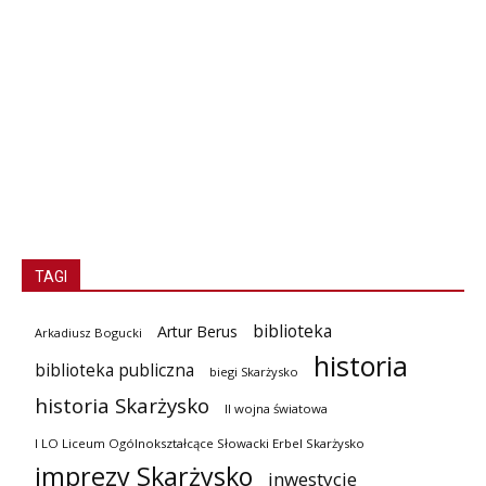
TAGI
biblioteka
Artur Berus
Arkadiusz Bogucki
historia
biblioteka publiczna
biegi Skarżysko
historia Skarżysko
II wojna światowa
I LO Liceum Ogólnokształcące Słowacki Erbel Skarżysko
imprezy Skarżysko
inwestycje