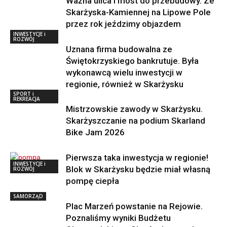
Ważna ulica i most do przebudowy. Ze
Skarżyska-Kamiennej na Lipowe Pole
przez rok jeździmy objazdem
INWESTYCJE i
ROZWÓJ
Uznana firma budowalna ze
Świętokrzyskiego bankrutuje. Była
wykonawcą wielu inwestycji w
regionie, również w Skarżysku
SPORT i
REKREACJA
Mistrzowskie zawody w Skarżysku.
Skarżyszczanie na podium Skarland
Bike Jam 2026
Pierwsza taka inwestycja w regionie!
INWESTYCJE i
Blok w Skarżysku będzie miał własną
ROZWÓJ
pompę ciepła
SAMORZĄD
Plac Marzeń powstanie na Rejowie.
Poznaliśmy wyniki Budżetu