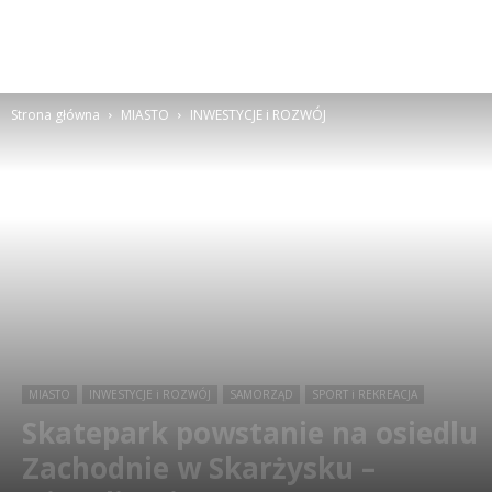
Strona główna
MIASTO
INWESTYCJE i ROZWÓJ
MIASTO
INWESTYCJE i ROZWÓJ
SAMORZĄD
SPORT i REKREACJA
Skatepark powstanie na osiedlu
Zachodnie w Skarżysku –