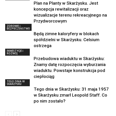
Plan na Planty w Skarżysku. Jest
koncepcja rewitalizacji oraz
wizualizacje terenu rekreacyjnego na
Przydworcowym
ZDROWIE i
BEZPIECZEŃSTWO
Będą zimne kaloryfery w blokach
spółdzielni w Skarżysku. Celsium
ostrzega
INWESTYCJE i
ROZWÓJ
Przebudowa wiaduktu w Skarżysku:
Znamy datę rozpoczęcia wyburzania
wiaduktu. Powstaje konstrukcja pod
ciepłociąg
TEGO DNIA W
SKARŻYSKU
Tego dnia w Skarżysku: 31 maja 1957
w Skarżysku zmarł Leopold Staff. Co
po nim zostało?