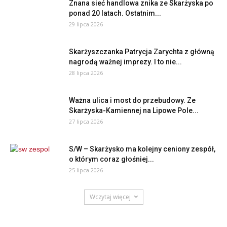
Znana sieć handlowa znika ze Skarżyska po
ponad 20 latach. Ostatnim...
29 lipca 2026
Skarżyszczanka Patrycja Zarychta z główną
nagrodą ważnej imprezy. I to nie...
28 lipca 2026
Ważna ulica i most do przebudowy. Ze
Skarżyska-Kamiennej na Lipowe Pole...
27 lipca 2026
S/W – Skarżysko ma kolejny ceniony zespół,
o którym coraz głośniej...
25 lipca 2026
Wczytaj więcej