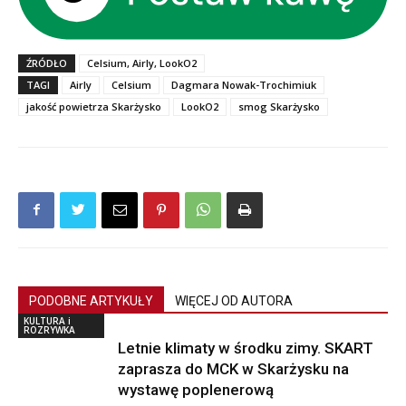
ŹRÓDŁO
Celsium, Airly, LookO2
TAGI
Airly
Celsium
Dagmara Nowak-Trochimiuk
jakość powietrza Skarżysko
LookO2
smog Skarżysko
PODOBNE ARTYKUŁY
WIĘCEJ OD AUTORA
KULTURA i
ROZRYWKA
Letnie klimaty w środku zimy. SKART
zaprasza do MCK w Skarżysku na
wystawę poplenerową