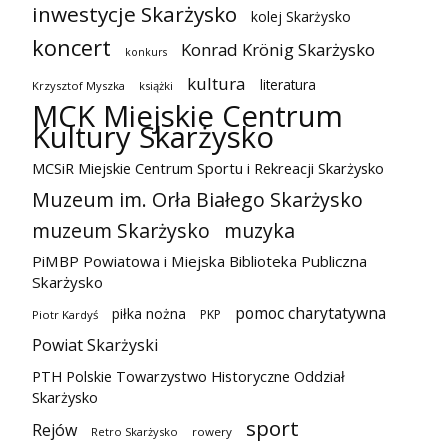
inwestycje Skarżysko
kolej Skarżysko
koncert
Konrad Krönig Skarżysko
konkurs
kultura
literatura
Krzysztof Myszka
książki
MCK Miejskie Centrum
Kultury Skarżysko
MCSiR Miejskie Centrum Sportu i Rekreacji Skarżysko
Muzeum im. Orła Białego Skarżysko
muzeum Skarżysko
muzyka
PiMBP Powiatowa i Miejska Biblioteka Publiczna
Skarżysko
pomoc charytatywna
piłka nożna
PKP
Piotr Kardyś
Powiat Skarżyski
PTH Polskie Towarzystwo Historyczne Oddział
Skarżysko
sport
Rejów
Retro Skarżysko
rowery