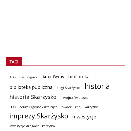
TAGI
biblioteka
Artur Berus
Arkadiusz Bogucki
historia
biblioteka publiczna
biegi Skarżysko
historia Skarżysko
II wojna światowa
I LO Liceum Ogólnokształcące Słowacki Erbel Skarżysko
imprezy Skarżysko
inwestycje
inwestycje drogowe Skarżysko