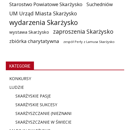
Starostwo Powiatowe Skarżysko
Suchedniów
UM Urząd Miasta Skarżysko
wydarzenia Skarżysko
zaproszenia Skarżysko
wystawa Skarżysko
zbiórka charytatywna
zespół Perły z Lamusa Skarżysko
KATEGORIE
KONKURSY
LUDZIE
SKARŻYSKIE PASJE
SKARŻYSKIE SUKCESY
SKARŻYSZCZANIE (NIE
ZNANI
SKARŻYSZCZANIE W ŚWIECIE