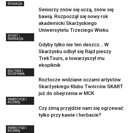
EDUKACJA
Seniorzy znów się uczą, znów się
bawią. Rozpoczął się nowy rok
akademicki Skarżyskiego
Uniwersytetu Trzeciego Wieku
SPORT i
REKREACJA
Gdyby tylko nie ten deszcz… W
Skarżysku odbył się Rajd pieszy
TrekTours, a towarzyszył mu
ekopiknik
KULTURA i
ROZRYWKA
Roztocze widziane oczami artystów
Skarżyskiego Klubu Twórców SKART
już do obejrzenia w MCK
INWESTYCJE i
ROZWÓJ
Czy zimą przyjdzie nam się ogrzewać
tylko przy kawie i herbacie?
INWESTYCJE i
ROZWÓJ