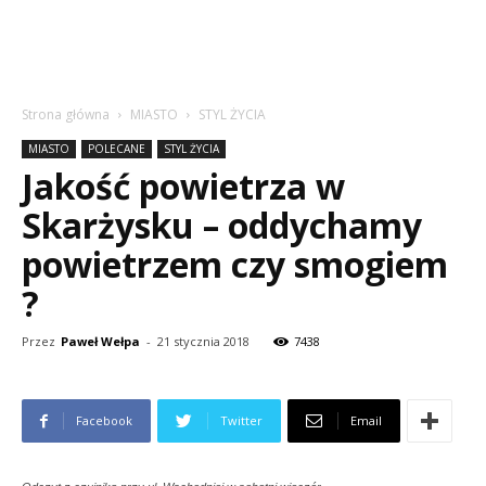
Strona główna
MIASTO
STYL ŻYCIA
MIASTO
POLECANE
STYL ŻYCIA
Jakość powietrza w
Skarżysku – oddychamy
powietrzem czy smogiem
?
Przez
Paweł Wełpa
-
21 stycznia 2018
7438
Facebook
Twitter
Email