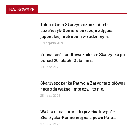
NAJNOWSZE
Tokio okiem Skarżyszczanki. Aneta
Luzeńczyk-Somers pokazuje zdjęcia
japońskiej metropolii w rodzinnym...
6 sierpnia 2026
Znana sieć handlowa znika ze Skarżyska po
ponad 20 latach. Ostatnim...
29 lipca 2026
Skarżyszczanka Patrycja Zarychta z główną
nagrodą ważnej imprezy. I to nie...
28 lipca 2026
Ważna ulica i most do przebudowy. Ze
Skarżyska-Kamiennej na Lipowe Pole...
27 lipca 2026