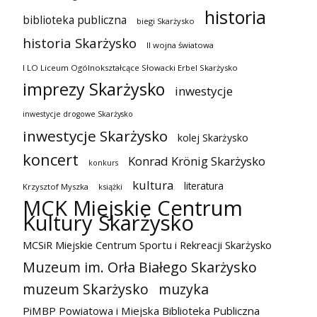
historia
biblioteka publiczna
biegi Skarżysko
historia Skarżysko
II wojna światowa
I LO Liceum Ogólnokształcące Słowacki Erbel Skarżysko
imprezy Skarżysko
inwestycje
inwestycje drogowe Skarżysko
inwestycje Skarżysko
kolej Skarżysko
koncert
Konrad Krönig Skarżysko
konkurs
kultura
literatura
Krzysztof Myszka
książki
MCK Miejskie Centrum
Kultury Skarżysko
MCSiR Miejskie Centrum Sportu i Rekreacji Skarżysko
Muzeum im. Orła Białego Skarżysko
muzeum Skarżysko
muzyka
PiMBP Powiatowa i Miejska Biblioteka Publiczna