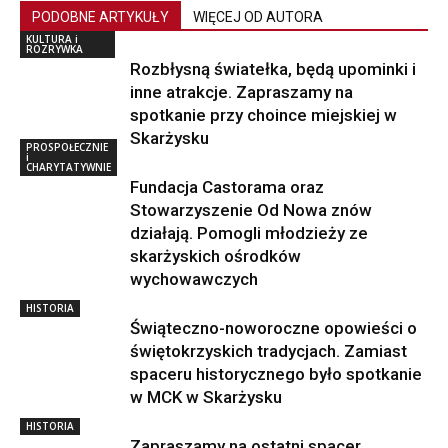
PODOBNE ARTYKUŁY
WIĘCEJ OD AUTORA
KULTURA i
ROZRYWKA
Rozbłysną światełka, będą upominki i
inne atrakcje. Zapraszamy na
spotkanie przy choince miejskiej w
Skarżysku
PROSPOŁECZNIE
i
CHARYTATYWNIE
Fundacja Castorama oraz
Stowarzyszenie Od Nowa znów
działają. Pomogli młodzieży ze
skarżyskich ośrodków
wychowawczych
HISTORIA
Świąteczno-noworoczne opowieści o
świętokrzyskich tradycjach. Zamiast
spaceru historycznego było spotkanie
w MCK w Skarżysku
HISTORIA
Zapraszamy na ostatni spacer