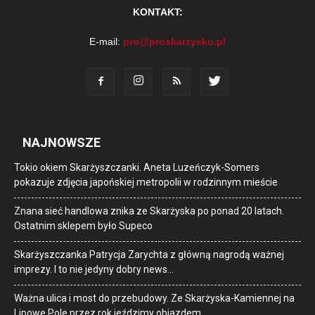
KONTAKT:
E-mail:
pro@proskarzysko.pl
NAJNOWSZE
Tokio okiem Skarżyszczanki. Aneta Luzeńczyk-Somers
pokazuje zdjęcia japońskiej metropolii w rodzinnym mieście
Znana sieć handlowa znika ze Skarżyska po ponad 20 latach.
Ostatnim sklepem było Supeco
Skarżyszczanka Patrycja Zarychta z główną nagrodą ważnej
imprezy. I to nie jedyny dobry news…
Ważna ulica i most do przebudowy. Ze Skarżyska-Kamiennej na
Lipowe Pole przez rok jeździmy objazdem