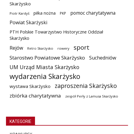
Skarżysko
pomoc charytatywna
piłka nożna
PKP
Piotr Kardyś
Powiat Skarżyski
PTH Polskie Towarzystwo Historyczne Oddział
Skarżysko
sport
Rejów
Retro Skarżysko
rowery
Starostwo Powiatowe Skarżysko
Suchedniów
UM Urząd Miasta Skarżysko
wydarzenia Skarżysko
zaproszenia Skarżysko
wystawa Skarżysko
zbiórka charytatywna
zespół Perły z Lamusa Skarżysko
KATEGORIE