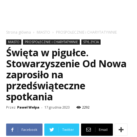
Strona główna
MIASTO
PROSPOŁECZNIE i CHARYTATYWNIE
MIASTO
PROSPOŁECZNIE i CHARYTATYWNIE
STYL ŻYCIA
Święta w pigułce.
Stowarzyszenie Od Nowa
zaprosiło na
przedświąteczne
spotkania
Przez
Paweł Wełpa
-
17 grudnia 2023
2292
Facebook
Twitter
Email