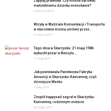
Zapytaj prawnika: Czy można darować
małoletniemu dziecku mieszkanie?
2 kwietnia 2019
Wizytę w Wydziale Komunikacji i Transportu
w starostwie można umówić przez...
21 marca 2017
Tego dnia w Skarżysku: 21 maja 1986
wybuchł pożar w Benzylu....
21 maja 2019
Jak powstawała Państwowa Fabryka
Amunicji w Skarżysku-Kamiennej, czyli
dzisiejsze Mesko
5 maja 2018
Zespół happysad zagrał w Skarżysku-
Kamiennej, rodzinnym mieście
26 lutego 2017