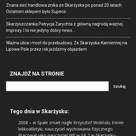
Znana sieć handlowa znika ze Skarżyska po ponad 20 latach.
Ostatnim sklepem było Supeco
Skarżyszczanka Patrycja Zarychta z główną nagrodą ważnej
imprezy. I to nie jedyny dobry news…
Ważna ulica i most do przebudowy. Ze Skarżyska-Kamiennej na
Lipowe Pole przez rok jeździmy objazdem
ZNAJDŹ NA STRONIE
Tego dnia w Skarżysku:
2008
– w Spale zmarł nagle Krzysztof Woliński, trener
lekkoatletyki, nauczyciel wychowania fizycznego.
Pracował jako nauczyciel WF w SP 2 w Skarżysku-