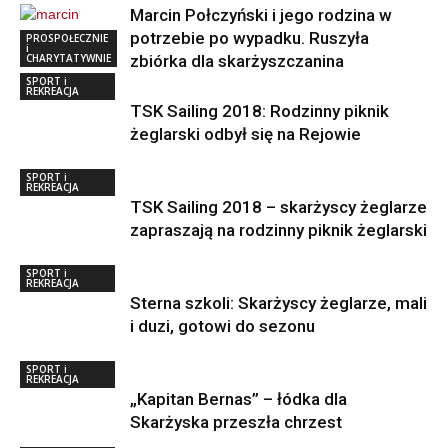
Marcin Połczyński i jego rodzina w
potrzebie po wypadku. Ruszyła
PROSPOŁECZNIE
i
CHARYTATYWNIE
zbiórka dla skarżyszczanina
SPORT i
REKREACJA
TSK Sailing 2018: Rodzinny piknik
żeglarski odbył się na Rejowie
SPORT i
REKREACJA
TSK Sailing 2018 – skarżyscy żeglarze
zapraszają na rodzinny piknik żeglarski
SPORT i
REKREACJA
Sterna szkoli: Skarżyscy żeglarze, mali
i duzi, gotowi do sezonu
SPORT i
REKREACJA
„Kapitan Bernas” – łódka dla
Skarżyska przeszła chrzest