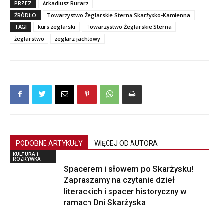
PRZEZ
Arkadiusz Rurarz
ŹRÓDŁO
Towarzystwo Żeglarskie Sterna Skarżysko-Kamienna
TAGI
kurs żeglarski
Towarzystwo Żeglarskie Sterna
żeglarstwo
żeglarz jachtowy
PODOBNE ARTYKUŁY
WIĘCEJ OD AUTORA
KULTURA i
ROZRYWKA
Spacerem i słowem po Skarżysku!
Zapraszamy na czytanie dzieł
literackich i spacer historyczny w
ramach Dni Skarżyska