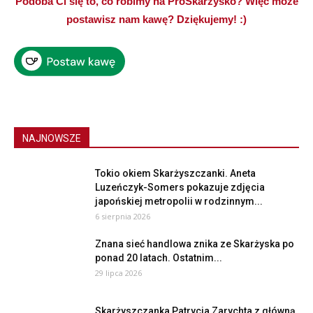
Podoba Ci się to, co robimy na ProSkarżysko? Więc może
postawisz nam kawę? Dziękujemy! :)
NAJNOWSZE
Tokio okiem Skarżyszczanki. Aneta
Luzeńczyk-Somers pokazuje zdjęcia
japońskiej metropolii w rodzinnym...
6 sierpnia 2026
Znana sieć handlowa znika ze Skarżyska po
ponad 20 latach. Ostatnim...
29 lipca 2026
Skarżyszczanka Patrycja Zarychta z główną