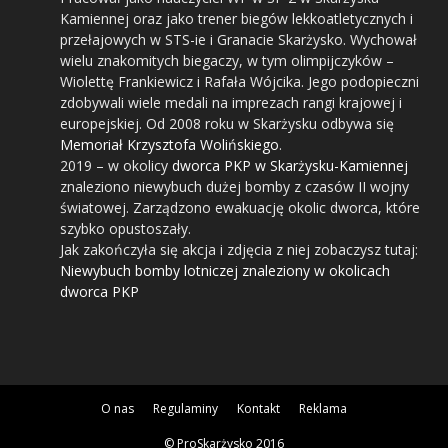
Kamiennej oraz jako trener biegów lekkoatletycznych i
przełajowych w STS-ie i Granacie Skarżysko. Wychował
wielu znakomitych biegaczy, w tym olimpijczyków –
Wiolettę Frankiewicz i Rafała Wójcika. Jego podopieczni
zdobywali wiele medali na imprezach rangi krajowej i
europejskiej. Od 2008 roku w Skarżysku odbywa się
Memoriał Krzysztofa Wolińskiego
.
2019
– w okolicy
dworca PKP w Skarżysku-Kamiennej
znaleziono niewybuch dużej bomby z czasów II wojny
światowej. Zarządzono ewakuację okolic dworca, które
szybko opustoszały.
Jak zakończyła się akcja i zdjęcia z niej zobaczysz tutaj:
Niewybuch bomby lotniczej znaleziony w okolicach
dworca PKP
O nas
Regulaminy
Kontakt
Reklama
© ProSkarżysko 2016