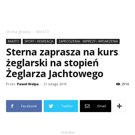
Strona główna
MIASTO
MIASTO
SPORT i REKREACJA
ZAPROSZENIA - IMPREZY i WYDARZENIA
Sterna zaprasza na kurs
żeglarski na stopień
Żeglarza Jachtowego
Przez
Paweł Wełpa
-
21 lutego 2019
2916
Facebook
Twitter
Email
REKLAMA