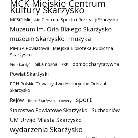
MCK Miejskie Centrum
Kultury Skarżysko
MCSiR Miejskie Centrum Sportu i Rekreacji Skarżysko
Muzeum im. Orła Białego Skarżysko
muzeum Skarżysko
muzyka
PiMBP Powiatowa i Miejska Biblioteka Publiczna
Skarżysko
pomoc charytatywna
piłka nożna
PKP
Piotr Kardyś
Powiat Skarżyski
PTH Polskie Towarzystwo Historyczne Oddział
Skarżysko
sport
Rejów
Retro Skarżysko
rowery
Starostwo Powiatowe Skarżysko
Suchedniów
UM Urząd Miasta Skarżysko
wydarzenia Skarżysko