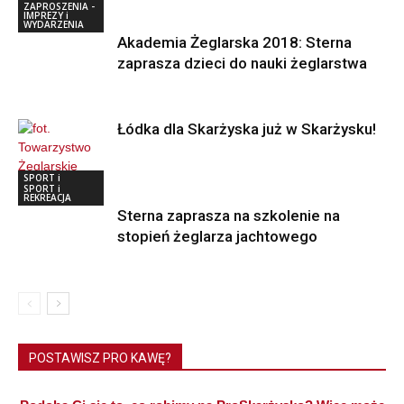
ZAPROSZENIA -
IMPREZY i
WYDARZENIA
Akademia Żeglarska 2018: Sterna
zaprasza dzieci do nauki żeglarstwa
Łódka dla Skarżyska już w Skarżysku!
SPORT i
REKREACJA
SPORT i
REKREACJA
Sterna zaprasza na szkolenie na
stopień żeglarza jachtowego
POSTAWISZ PRO KAWĘ?