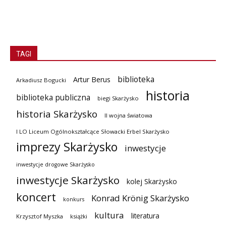
TAGI
biblioteka
Artur Berus
Arkadiusz Bogucki
historia
biblioteka publiczna
biegi Skarżysko
historia Skarżysko
II wojna światowa
I LO Liceum Ogólnokształcące Słowacki Erbel Skarżysko
imprezy Skarżysko
inwestycje
inwestycje drogowe Skarżysko
inwestycje Skarżysko
kolej Skarżysko
koncert
Konrad Krönig Skarżysko
konkurs
kultura
literatura
Krzysztof Myszka
książki