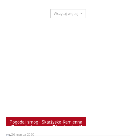
Wczytaj więcej
Pogoda i smog - Skarżysko-Kamienna
Pogoda i smog – Skarżysko-Kamienna
26 marca 2020