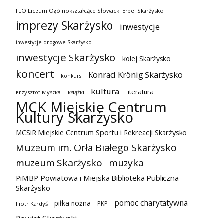
I LO Liceum Ogólnokształcące Słowacki Erbel Skarżysko
imprezy Skarżysko
inwestycje
inwestycje drogowe Skarżysko
inwestycje Skarżysko
kolej Skarżysko
koncert
Konrad Krönig Skarżysko
konkurs
kultura
literatura
Krzysztof Myszka
książki
MCK Miejskie Centrum
Kultury Skarżysko
MCSiR Miejskie Centrum Sportu i Rekreacji Skarżysko
Muzeum im. Orła Białego Skarżysko
muzeum Skarżysko
muzyka
PiMBP Powiatowa i Miejska Biblioteka Publiczna
Skarżysko
pomoc charytatywna
piłka nożna
PKP
Piotr Kardyś