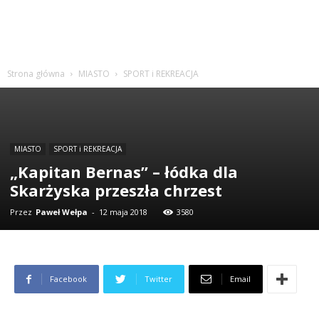
Strona główna
MIASTO
SPORT i REKREACJA
MIASTO
SPORT i REKREACJA
„Kapitan Bernas” – łódka dla
Skarżyska przeszła chrzest
Przez
Paweł Wełpa
-
12 maja 2018
3580
Facebook
Twitter
Email