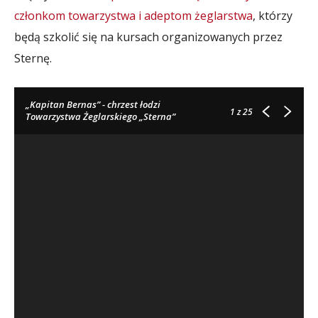
członkom towarzystwa i adeptom żeglarstwa
, którzy
będą szkolić się na kursach organizowanych przez
Sternę.
„Kapitan Bernas” - chrzest łodzi
1
z 25
Towarzystwa Żeglarskiego „Sterna”