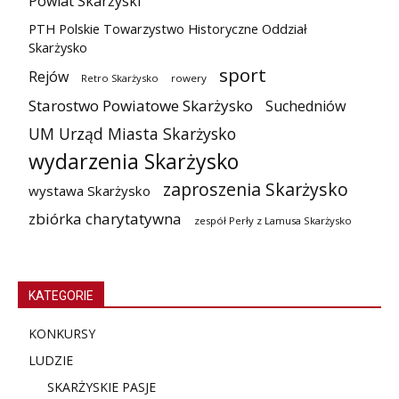
Powiat Skarżyski
PTH Polskie Towarzystwo Historyczne Oddział
Skarżysko
sport
Rejów
Retro Skarżysko
rowery
Starostwo Powiatowe Skarżysko
Suchedniów
UM Urząd Miasta Skarżysko
wydarzenia Skarżysko
zaproszenia Skarżysko
wystawa Skarżysko
zbiórka charytatywna
zespół Perły z Lamusa Skarżysko
KATEGORIE
KONKURSY
LUDZIE
SKARŻYSKIE PASJE