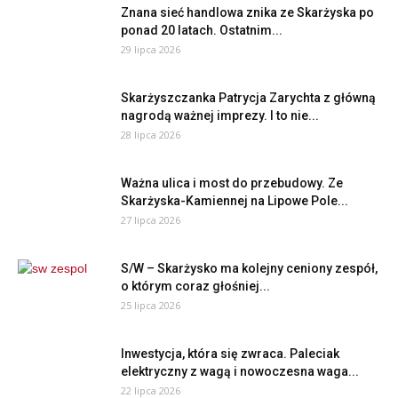
Znana sieć handlowa znika ze Skarżyska po
ponad 20 latach. Ostatnim...
29 lipca 2026
Skarżyszczanka Patrycja Zarychta z główną
nagrodą ważnej imprezy. I to nie...
28 lipca 2026
Ważna ulica i most do przebudowy. Ze
Skarżyska-Kamiennej na Lipowe Pole...
27 lipca 2026
S/W – Skarżysko ma kolejny ceniony zespół,
o którym coraz głośniej...
25 lipca 2026
Inwestycja, która się zwraca. Paleciak
elektryczny z wagą i nowoczesna waga...
22 lipca 2026