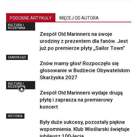
PODOBNE ARTYKUŁY
WIĘCEJ OD AUTORA
KULTURA i
ROZRYWKA
Zespół Old Marinners na swoje
urodziny z prezentem dla fanów. Jest
już po premierze płyty „Sailor Town”
SAMORZĄD
Znów mamy głos! Rozpoczęło się
głosowanie w Budżecie Obywatelskim
Skarżyska 2027
KULTURA i
ROZRYWKA
Zespół Old Marinners wydaje drugą
płytę i zaprasza na premierowy
koncert
HISTORIA
Były duże sukcesy, pozostały piękne
wspomnienia. Klub Wioślarski świętuje
jubileusz 100-lecia