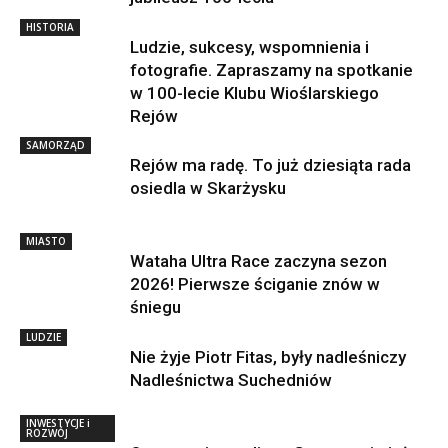
HISTORIA
Ludzie, sukcesy, wspomnienia i
fotografie. Zapraszamy na spotkanie
w 100-lecie Klubu Wioślarskiego
Rejów
SAMORZĄD
Rejów ma radę. To już dziesiąta rada
osiedla w Skarżysku
MIASTO
Wataha Ultra Race zaczyna sezon
2026! Pierwsze ściganie znów w
śniegu
LUDZIE
Nie żyje Piotr Fitas, były nadleśniczy
Nadleśnictwa Suchedniów
INWESTYCJE i
ROZWÓJ