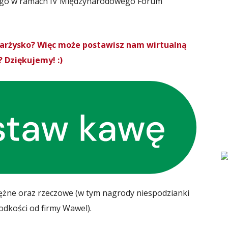
nego w ramach IV Międzynarodowego Forum
Skarżysko? Więc może postawisz nam wirtualną
 Dziękujemy! :)
ężne oraz rzeczowe (w tym nagrody niespodzianki
odkości od firmy Wawel).