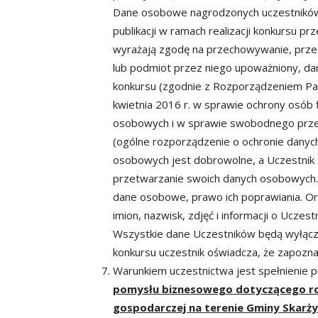
Dane osobowe nagrodzonych uczestników 
publikacji w ramach realizacji konkursu pr
wyrażają zgodę na przechowywanie, przet
lub podmiot przez niego upoważniony, d
konkursu (zgodnie z Rozporządzeniem Pa
kwietnia 2016 r. w sprawie ochrony osób
osobowych i w sprawie swobodnego przep
(ogólne rozporządzenie o ochronie danyc
osobowych jest dobrowolne, a Uczestnik
przetwarzanie swoich danych osobowych.
dane osobowe, prawo ich poprawiania. Or
imion, nazwisk, zdjęć i informacji o Uczes
Wszystkie dane Uczestników będą wyłącz
konkursu uczestnik oświadcza, że zapoznał
Warunkiem uczestnictwa jest spełnienie p
pomysłu
biznesowego dotyczącego roz
gospodarczej na terenie Gminy Skarż