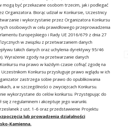
mogą być przekazane osobom trzecim, jak i podlegać
zez Organizatora. Biorąc udział w Konkursie, Uczestnicy
warzanie i wykorzystanie przez Organizatora Konkursu
anych osobowych w celu prawidłowego przeprowadzenia
rlamentu Europejskiego i Rady UE 2016/679 z dnia 27
 fizycznych w związku z przetwarzaniem danych
ływu takich danych oraz uchylenia dyrektywy 95/46
h). Wyrażenie zgody na przetwarzanie danych
 Konkursu ma prawo w każdym czasie cofnąć zgodę na
 Uczestnikom Konkursu przysługuje prawo wglądu w ich
ganizator zastrzega sobie prawo do opublikowania
tnikach, a w szczególności o zwycięzcach Konkursu.
nie wykorzystane do celów konkursu. Przystępując do
 się z regulaminem i akceptuje jego warunki.
rzesłanek z ust. 1-6 oraz przedstawienie Projektu
poczęcia lub prowadzenia działalności
ysko-Kamienna.