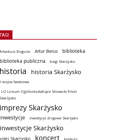
TAGI
biblioteka
Artur Berus
Arkadiusz Bogucki
biblioteka publiczna
biegi Skarżysko
historia
historia Skarżysko
II wojna światowa
I LO Liceum Ogólnokształcące Słowacki Erbel
Skarżysko
imprezy Skarżysko
inwestycje
inwestycje drogowe Skarżysko
inwestycje Skarżysko
koncert
kolej Skarżysko
konkurs