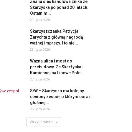
Znana sieć handlowa znika ze
Skarżyska po ponad 20 latach.
Ostatnim...
29 lipca 2026
Skarżyszczanka Patrycja
Zarychta z główną nagrodą
ważnej imprezy. I to nie...
28 lipca 2026
Ważna ulica i most do
przebudowy. Ze Skarżyska-
Kamiennej na Lipowe Pole...
27 lipca 2026
S/W – Skarżysko ma kolejny
ceniony zespół, o którym coraz
głośniej...
25 lipca 2026
Wczytaj więcej