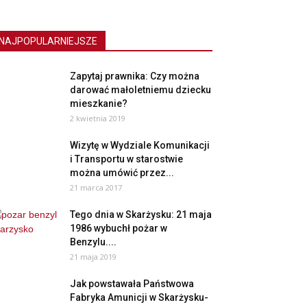
NAJPOPULARNIEJSZE
Zapytaj prawnika: Czy można
darować małoletniemu dziecku
mieszkanie?
2 kwietnia 2019
Wizytę w Wydziale Komunikacji
i Transportu w starostwie
można umówić przez...
21 marca 2017
Tego dnia w Skarżysku: 21 maja
1986 wybuchł pożar w
Benzylu....
21 maja 2019
Jak powstawała Państwowa
Fabryka Amunicji w Skarżysku-