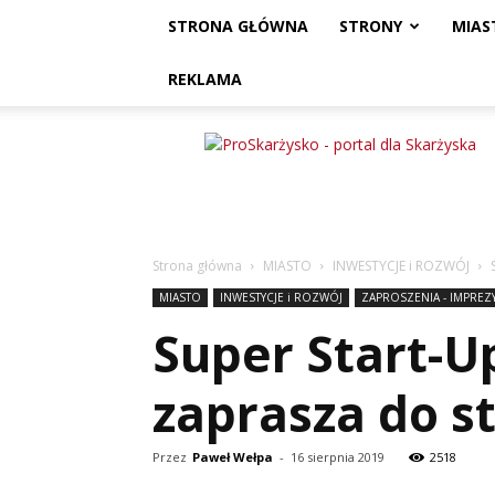
STRONA GŁÓWNA
STRONY
MIAS
REKLAMA
ProSkarżysko
Strona główna
MIASTO
INWESTYCJE i ROZWÓJ
MIASTO
INWESTYCJE i ROZWÓJ
ZAPROSZENIA - IMPREZ
Super Start-U
zaprasza do s
Przez
Paweł Wełpa
-
16 sierpnia 2019
2518