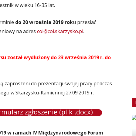
stnik w wieku 16-35 lat.
erminie
do 20 września 2019 rok
u przesłać
zeniowy na adres
coi@coi.skarzysko.pl
.
u został wydłużony do 23 września 2019 r. do
 zaproszeni do prezentacji swojej pracy podczas
go w Skarżysku-Kamiennej 27.09.2019 r.
rmularz zgłoszenie (plik .docx)
2019 w ramach IV Międzynarodowego Forum