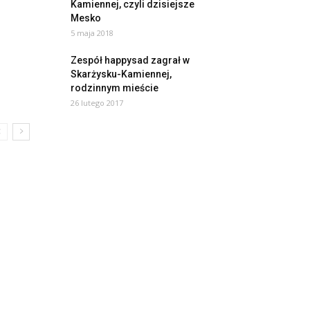
Kamiennej, czyli dzisiejsze
Mesko
5 maja 2018
Zespół happysad zagrał w
Skarżysku-Kamiennej,
rodzinnym mieście
26 lutego 2017