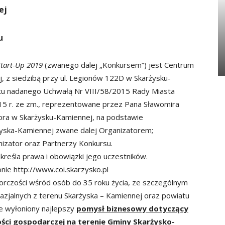
ej
u
Start-Up 2019
(zwanego dalej „Konkursem”) jest Centrum
, z siedzibą przy ul. Legionów 122D w Skarżysku-
utu nadanego Uchwałą Nr VIII/58/2015 Rady Miasta
015 r. ze zm., reprezentowane przez Pana Sławomira
ora w Skarżysku-Kamiennej, na podstawie
yska-Kamiennej zwane dalej Organizatorem;
izator oraz Partnerzy Konkursu.
reśla prawa i obowiązki jego uczestników.
nie http://www.coi.skarzysko.pl
orczości wśród osób do 35 roku życia, ze szczególnym
zjalnych z terenu Skarżyska – Kamiennej oraz powiatu
e wyłoniony najlepszy
pomysł biznesowy dotyczący
ości gospodarczej na terenie Gminy Skarżysko-