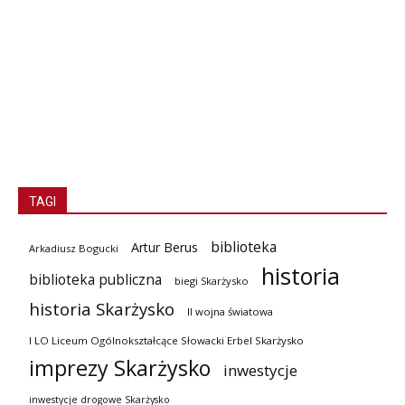
TAGI
biblioteka
Artur Berus
Arkadiusz Bogucki
historia
biblioteka publiczna
biegi Skarżysko
historia Skarżysko
II wojna światowa
I LO Liceum Ogólnokształcące Słowacki Erbel Skarżysko
imprezy Skarżysko
inwestycje
inwestycje drogowe Skarżysko