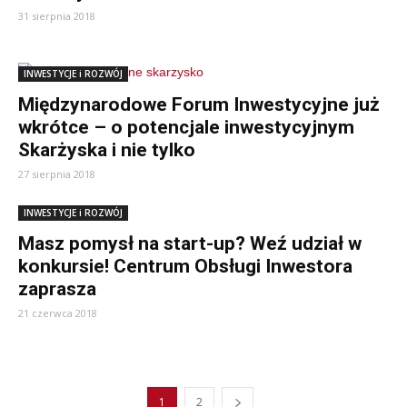
31 sierpnia 2018
INWESTYCJE i ROZWÓJ
Międzynarodowe Forum Inwestycyjne już
wkrótce – o potencjale inwestycyjnym
Skarżyska i nie tylko
27 sierpnia 2018
INWESTYCJE i ROZWÓJ
Masz pomysł na start-up? Weź udział w
konkursie! Centrum Obsługi Inwestora
zaprasza
21 czerwca 2018
1
2