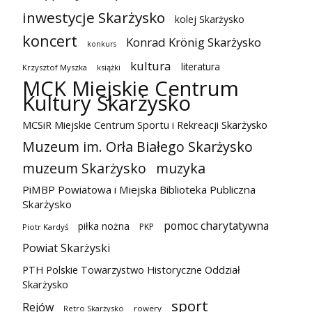
inwestycje Skarżysko
kolej Skarżysko
koncert
Konrad Krönig Skarżysko
konkurs
kultura
literatura
Krzysztof Myszka
książki
MCK Miejskie Centrum
Kultury Skarżysko
MCSiR Miejskie Centrum Sportu i Rekreacji Skarżysko
Muzeum im. Orła Białego Skarżysko
muzeum Skarżysko
muzyka
PiMBP Powiatowa i Miejska Biblioteka Publiczna
Skarżysko
pomoc charytatywna
piłka nożna
PKP
Piotr Kardyś
Powiat Skarżyski
PTH Polskie Towarzystwo Historyczne Oddział
Skarżysko
sport
Rejów
Retro Skarżysko
rowery