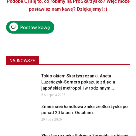
Podoba Ci się to, co robimy na ProSkarżysko? Więc może
postawisz nam kawę? Dziękujemy! :)
NAJNOWSZE
Tokio okiem Skarżyszczanki. Aneta
Luzeńczyk-Somers pokazuje zdjęcia
japońskiej metropolii w rodzinnym...
6 sierpnia 2026
Znana sieć handlowa znika ze Skarżyska po
ponad 20 latach. Ostatnim...
29 lipca 2026
Skarżyszczanka Patrycja Zarychta z główną