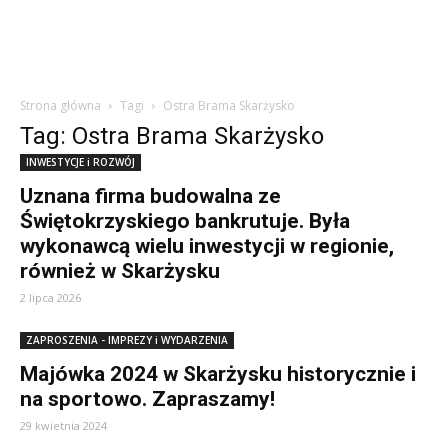
Strona główna
Tagi
Ostra Brama Skarżysko
Tag: Ostra Brama Skarżysko
INWESTYCJE i ROZWÓJ
Uznana firma budowalna ze
Świętokrzyskiego bankrutuje. Była
wykonawcą wielu inwestycji w regionie,
również w Skarżysku
2 lipca 2026
ZAPROSZENIA - IMPREZY i WYDARZENIA
Majówka 2024 w Skarżysku historycznie i
na sportowo. Zapraszamy!
29 kwietnia 2024