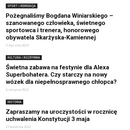
SPORT i REKREACJA
Pożegnaliśmy Bogdana Winiarskiego –
szanowanego człowieka, świetnego
sportowca i trenera, honorowego
obywatela Skarżyska-Kamiennej
5 stycznia 2023
KULTURA i ROZRYWKA
Świetna zabawa na festynie dla Alexa
Superbohatera. Czy starczy na nowy
wózek dla niepełnosprawnego chłopca?
6 sierpnia 2022
HISTORIA
Zapraszamy na uroczystości w rocznicę
uchwalenia Konstytucji 3 maja
27 kwietnia 2022