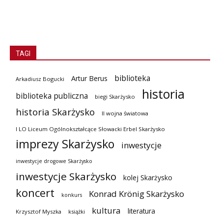
TAGI
biblioteka
Artur Berus
Arkadiusz Bogucki
historia
biblioteka publiczna
biegi Skarżysko
historia Skarżysko
II wojna światowa
I LO Liceum Ogólnokształcące Słowacki Erbel Skarżysko
imprezy Skarżysko
inwestycje
inwestycje drogowe Skarżysko
inwestycje Skarżysko
kolej Skarżysko
koncert
Konrad Krönig Skarżysko
konkurs
kultura
literatura
Krzysztof Myszka
książki