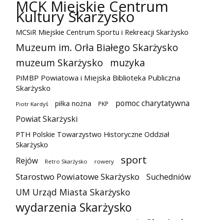
MCK Miejskie Centrum
Kultury Skarżysko
MCSiR Miejskie Centrum Sportu i Rekreacji Skarżysko
Muzeum im. Orła Białego Skarżysko
muzeum Skarżysko
muzyka
PiMBP Powiatowa i Miejska Biblioteka Publiczna
Skarżysko
pomoc charytatywna
piłka nożna
PKP
Piotr Kardyś
Powiat Skarżyski
PTH Polskie Towarzystwo Historyczne Oddział
Skarżysko
sport
Rejów
Retro Skarżysko
rowery
Starostwo Powiatowe Skarżysko
Suchedniów
UM Urząd Miasta Skarżysko
wydarzenia Skarżysko