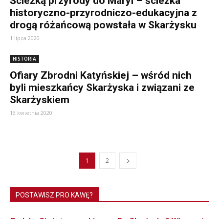
Ścieżką przyrody do Maryi – ścieżka
historyczno-przyrodniczo-edukacyjna z
drogą różańcową powstała w Skarżysku
1 lipca 2020
HISTORIA
Ofiary Zbrodni Katyńskiej – wśród nich
byli mieszkańcy Skarżyska i związani ze
Skarżyskiem
13 kwietnia 2020
1
2
POSTAWISZ PRO KAWĘ?