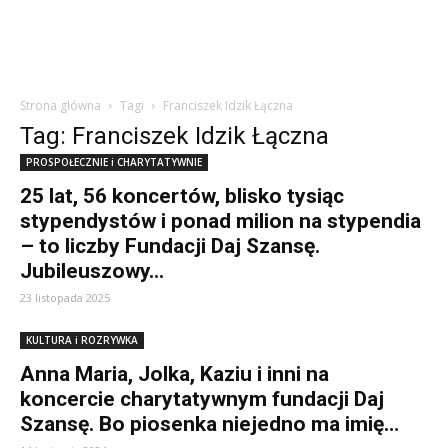
Strona główna
Tagi
Franciszek Idzik Łączna
Tag: Franciszek Idzik Łączna
PROSPOŁECZNIE i CHARYTATYWNIE
25 lat, 56 koncertów, blisko tysiąc
stypendystów i ponad milion na stypendia
– to liczby Fundacji Daj Szansę.
Jubileuszowy...
23 listopada 2025
KULTURA i ROZRYWKA
Anna Maria, Jolka, Kaziu i inni na
koncercie charytatywnym fundacji Daj
Szansę. Bo piosenka niejedno ma imię…