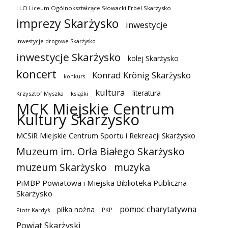
I LO Liceum Ogólnokształcące Słowacki Erbel Skarżysko
imprezy Skarżysko
inwestycje
inwestycje drogowe Skarżysko
inwestycje Skarżysko
kolej Skarżysko
koncert
Konrad Krönig Skarżysko
konkurs
kultura
literatura
Krzysztof Myszka
książki
MCK Miejskie Centrum
Kultury Skarżysko
MCSiR Miejskie Centrum Sportu i Rekreacji Skarżysko
Muzeum im. Orła Białego Skarżysko
muzeum Skarżysko
muzyka
PiMBP Powiatowa i Miejska Biblioteka Publiczna
Skarżysko
pomoc charytatywna
piłka nożna
PKP
Piotr Kardyś
Powiat Skarżyski