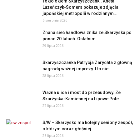
Tokio okiem Skarżyszczanki. Aneta
Luzeńczyk-Somers pokazuje zdjęcia
japońskiej metropolii w rodzinnym...
6 sierpnia 2026
Znana sieć handlowa znika ze Skarżyska po
ponad 20 latach. Ostatnim...
29 lipca 2026
Skarżyszczanka Patrycja Zarychta z główną
nagrodą ważnej imprezy. I to nie...
28 lipca 2026
Ważna ulica i most do przebudowy. Ze
Skarżyska-Kamiennej na Lipowe Pole...
27 lipca 2026
S/W – Skarżysko ma kolejny ceniony zespół,
o którym coraz głośniej...
25 lipca 2026