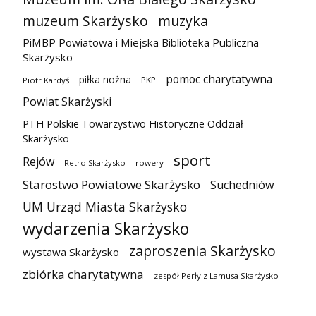
muzeum Skarżysko
muzyka
PiMBP Powiatowa i Miejska Biblioteka Publiczna
Skarżysko
pomoc charytatywna
piłka nożna
PKP
Piotr Kardyś
Powiat Skarżyski
PTH Polskie Towarzystwo Historyczne Oddział
Skarżysko
sport
Rejów
Retro Skarżysko
rowery
Starostwo Powiatowe Skarżysko
Suchedniów
UM Urząd Miasta Skarżysko
wydarzenia Skarżysko
zaproszenia Skarżysko
wystawa Skarżysko
zbiórka charytatywna
zespół Perły z Lamusa Skarżysko