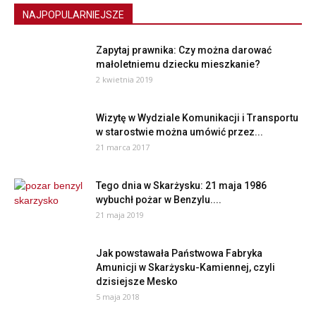
NAJPOPULARNIEJSZE
Zapytaj prawnika: Czy można darować
małoletniemu dziecku mieszkanie?
2 kwietnia 2019
Wizytę w Wydziale Komunikacji i Transportu
w starostwie można umówić przez...
21 marca 2017
Tego dnia w Skarżysku: 21 maja 1986
wybuchł pożar w Benzylu....
21 maja 2019
Jak powstawała Państwowa Fabryka
Amunicji w Skarżysku-Kamiennej, czyli
dzisiejsze Mesko
5 maja 2018