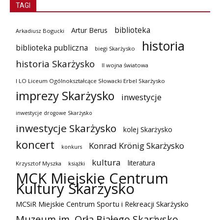
TAGI
biblioteka
Artur Berus
Arkadiusz Bogucki
historia
biblioteka publiczna
biegi Skarżysko
historia Skarżysko
II wojna światowa
I LO Liceum Ogólnokształcące Słowacki Erbel Skarżysko
imprezy Skarżysko
inwestycje
inwestycje drogowe Skarżysko
inwestycje Skarżysko
kolej Skarżysko
koncert
Konrad Krönig Skarżysko
konkurs
kultura
literatura
Krzysztof Myszka
książki
MCK Miejskie Centrum
Kultury Skarżysko
MCSiR Miejskie Centrum Sportu i Rekreacji Skarżysko
Muzeum im. Orła Białego Skarżysko