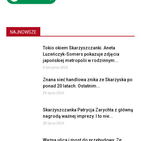
NAJNOWSZE
Tokio okiem Skarżyszczanki. Aneta
Luzeńczyk-Somers pokazuje zdjęcia
japońskiej metropolii w rodzinnym...
6 sierpnia 2026
Znana sieć handlowa znika ze Skarżyska po
ponad 20 latach. Ostatnim...
29 lipca 2026
Skarżyszczanka Patrycja Zarychta z główną
nagrodą ważnej imprezy. I to nie...
28 lipca 2026
Ważna ulica i most do przebudowy. Ze