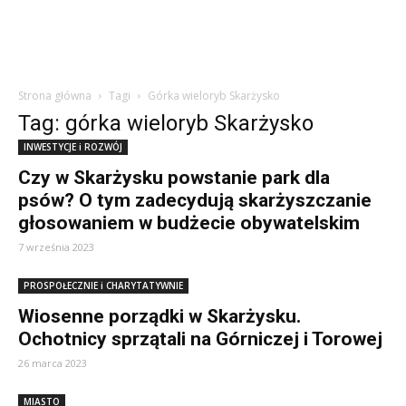
Strona główna
Tagi
Górka wieloryb Skarżysko
Tag: górka wieloryb Skarżysko
INWESTYCJE i ROZWÓJ
Czy w Skarżysku powstanie park dla
psów? O tym zadecydują skarżyszczanie
głosowaniem w budżecie obywatelskim
7 września 2023
PROSPOŁECZNIE i CHARYTATYWNIE
Wiosenne porządki w Skarżysku.
Ochotnicy sprzątali na Górniczej i Torowej
26 marca 2023
MIASTO