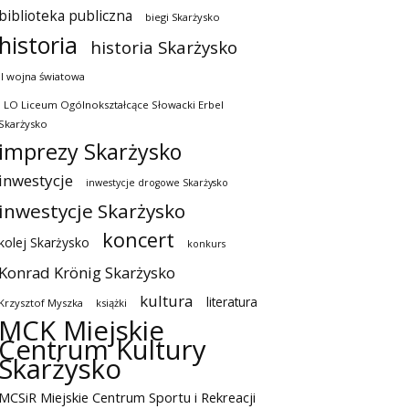
biblioteka publiczna
biegi Skarżysko
historia
historia Skarżysko
II wojna światowa
I LO Liceum Ogólnokształcące Słowacki Erbel
Skarżysko
imprezy Skarżysko
inwestycje
inwestycje drogowe Skarżysko
inwestycje Skarżysko
koncert
kolej Skarżysko
konkurs
Konrad Krönig Skarżysko
kultura
literatura
Krzysztof Myszka
książki
MCK Miejskie
Centrum Kultury
Skarżysko
MCSiR Miejskie Centrum Sportu i Rekreacji