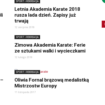
SPORT i REKREACJA
Letnia Akademia Karate 2018
li
rusza lada dzień. Zapisy już
trwają
12 sierpnia 2018
SPORT i REKREACJA
Zimowa Akademia Karate: Ferie
ze sztukami walki i wycieczkami
12 lutego 2018
SPORT i REKREACJA
 –
Oliwia Fornal brązową medalistką
Mistrzostw Europy
11 listopada 2017