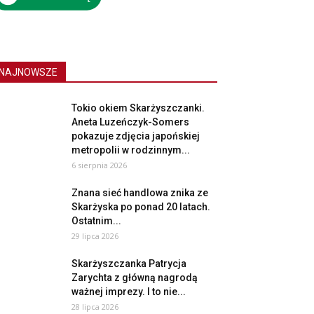
NAJNOWSZE
Tokio okiem Skarżyszczanki.
Aneta Luzeńczyk-Somers
pokazuje zdjęcia japońskiej
metropolii w rodzinnym...
6 sierpnia 2026
Znana sieć handlowa znika ze
Skarżyska po ponad 20 latach.
Ostatnim...
29 lipca 2026
Skarżyszczanka Patrycja
Zarychta z główną nagrodą
ważnej imprezy. I to nie...
28 lipca 2026