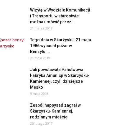
Wizytę w Wydziale Komunikacji
i Transportu w starostwie
można umówić przez...
21 marca 2017
Tego dnia w Skarżysku: 21 maja
1986 wybuchł pożar w
Benzylu....
21 maja 2019
Jak powstawała Państwowa
Fabryka Amunicji w Skarżysku-
Kamiennej, czyli dzisiejsze
Mesko
5 maja 2018
Zespół happysad zagrał w
Skarżysku-Kamiennej,
rodzinnym mieście
26 lutego 2017