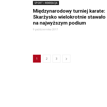
SPORT i REKREACJA
Międzynarodowy turniej karate:
Skarżysko wielokrotnie stawało
na najwyższym podium
9 października 2017
1
2
3