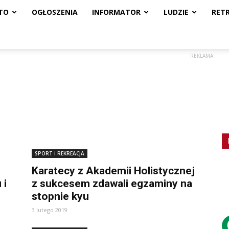
TO
OGŁOSZENIA
INFORMATOR
LUDZIE
RET
REKLAMA
SPORT i REKREACJA
Karatecy z Akademii Holistycznej
 i
z sukcesem zdawali egzaminy na
stopnie kyu
3 lutego 2019