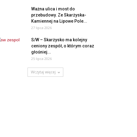
Ważna ulica i most do
przebudowy. Ze Skarżyska-
Kamiennej na Lipowe Pole...
27 lipca 2026
S/W – Skarżysko ma kolejny
ceniony zespół, o którym coraz
głośniej...
25 lipca 2026
Wczytaj więcej