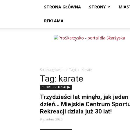
STRONA GŁÓWNA
STRONY
MIAS
REKLAMA
ProSkarżysko
Strona główna
Tagi
Karate
Tag: karate
SPORT i REKREACJA
Trzydzieści lat minęło, jak jeden
dzień… Miejskie Centrum Sportu
Rekreacji działa już 30 lat!
9 grudnia 2025