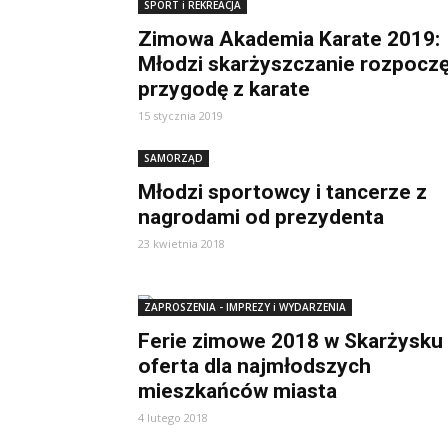
SPORT i REKREACJA
Zimowa Akademia Karate 2019:
Młodzi skarżyszczanie rozpoczę
przygodę z karate
15 stycznia 2019
SAMORZĄD
Młodzi sportowcy i tancerze z
nagrodami od prezydenta
23 kwietnia 2018
ZAPROSZENIA - IMPREZY i WYDARZENIA
Ferie zimowe 2018 w Skarżysku
oferta dla najmłodszych
mieszkańców miasta
4 lutego 2018