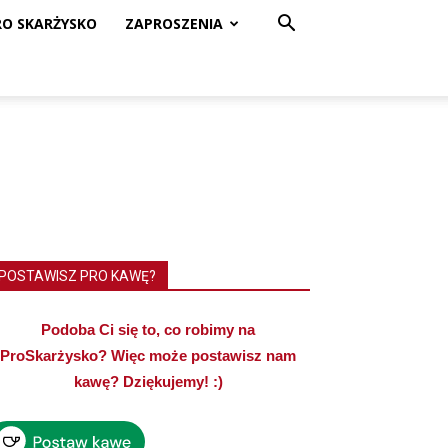
RO SKARŻYSKO
ZAPROSZENIA
POSTAWISZ PRO KAWĘ?
Podoba Ci się to, co robimy na
ProSkarżysko? Więc może postawisz nam
kawę? Dziękujemy! :)