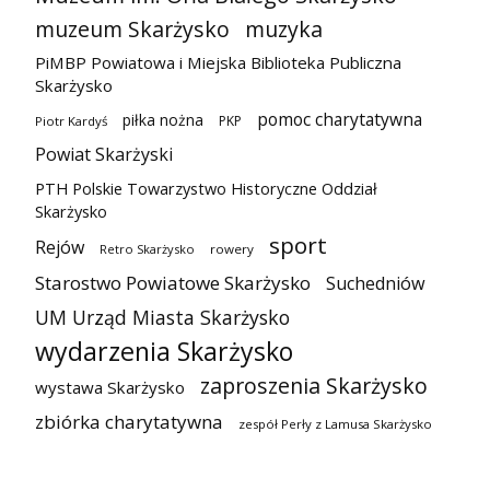
muzeum Skarżysko
muzyka
PiMBP Powiatowa i Miejska Biblioteka Publiczna
Skarżysko
pomoc charytatywna
piłka nożna
PKP
Piotr Kardyś
Powiat Skarżyski
PTH Polskie Towarzystwo Historyczne Oddział
Skarżysko
sport
Rejów
Retro Skarżysko
rowery
Starostwo Powiatowe Skarżysko
Suchedniów
UM Urząd Miasta Skarżysko
wydarzenia Skarżysko
zaproszenia Skarżysko
wystawa Skarżysko
zbiórka charytatywna
zespół Perły z Lamusa Skarżysko