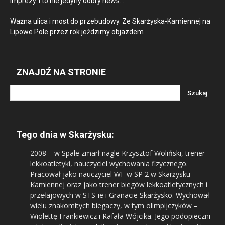
imprezy. I to nie jedyny dobry news…
Ważna ulica i most do przebudowy. Ze Skarżyska-Kamiennej na
Lipowe Pole przez rok jeździmy objazdem
ZNAJDŹ NA STRONIE
Tego dnia w Skarżysku:
2008
– w Spale zmarł nagle Krzysztof Woliński, trener
lekkoatletyki, nauczyciel wychowania fizycznego.
Pracował jako nauczyciel WF w SP 2 w Skarżysku-
Kamiennej oraz jako trener biegów lekkoatletycznych i
przełajowych w STS-ie i Granacie Skarżysko. Wychował
wielu znakomitych biegaczy, w tym olimpijczyków –
Wiolettę Frankiewicz i Rafała Wójcika. Jego podopieczni