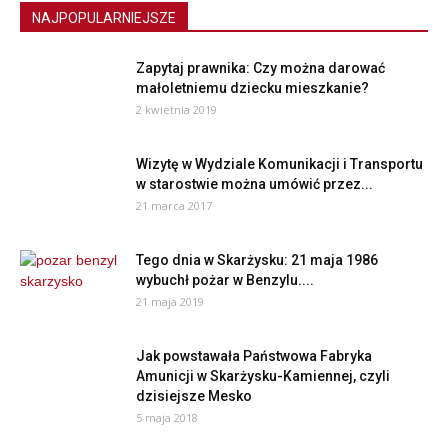
NAJPOPULARNIEJSZE
Zapytaj prawnika: Czy można darować
małoletniemu dziecku mieszkanie?
2 kwietnia 2019
Wizytę w Wydziale Komunikacji i Transportu
w starostwie można umówić przez...
21 marca 2017
Tego dnia w Skarżysku: 21 maja 1986
wybuchł pożar w Benzylu....
21 maja 2019
Jak powstawała Państwowa Fabryka
Amunicji w Skarżysku-Kamiennej, czyli
dzisiejsze Mesko
5 maja 2018