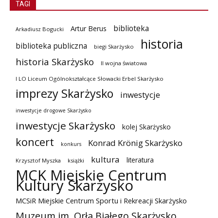
TAGI
biblioteka
Artur Berus
Arkadiusz Bogucki
historia
biblioteka publiczna
biegi Skarżysko
historia Skarżysko
II wojna światowa
I LO Liceum Ogólnokształcące Słowacki Erbel Skarżysko
imprezy Skarżysko
inwestycje
inwestycje drogowe Skarżysko
inwestycje Skarżysko
kolej Skarżysko
koncert
Konrad Krönig Skarżysko
konkurs
kultura
literatura
Krzysztof Myszka
książki
MCK Miejskie Centrum
Kultury Skarżysko
MCSiR Miejskie Centrum Sportu i Rekreacji Skarżysko
Muzeum im. Orła Białego Skarżysko