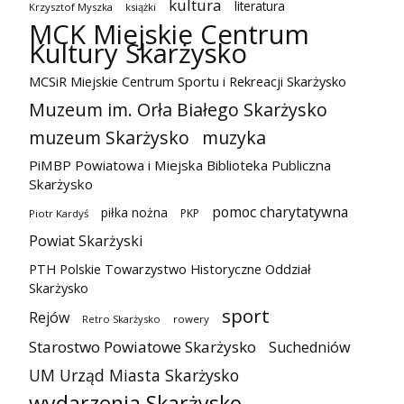
kultura
literatura
Krzysztof Myszka
książki
MCK Miejskie Centrum
Kultury Skarżysko
MCSiR Miejskie Centrum Sportu i Rekreacji Skarżysko
Muzeum im. Orła Białego Skarżysko
muzeum Skarżysko
muzyka
PiMBP Powiatowa i Miejska Biblioteka Publiczna
Skarżysko
pomoc charytatywna
piłka nożna
PKP
Piotr Kardyś
Powiat Skarżyski
PTH Polskie Towarzystwo Historyczne Oddział
Skarżysko
sport
Rejów
Retro Skarżysko
rowery
Starostwo Powiatowe Skarżysko
Suchedniów
UM Urząd Miasta Skarżysko
wydarzenia Skarżysko