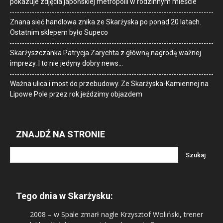
pokazuje zdjęcia japońskiej metropolii w rodzinnym mieście
Znana sieć handlowa znika ze Skarżyska po ponad 20 latach.
Ostatnim sklepem było Supeco
Skarżyszczanka Patrycja Zarychta z główną nagrodą ważnej
imprezy. I to nie jedyny dobry news…
Ważna ulica i most do przebudowy. Ze Skarżyska-Kamiennej na
Lipowe Pole przez rok jeździmy objazdem
ZNAJDŹ NA STRONIE
Tego dnia w Skarżysku:
2008
– w Spale zmarł nagle Krzysztof Woliński, trener