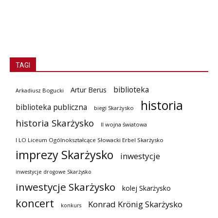
TAGI
biblioteka
Artur Berus
Arkadiusz Bogucki
historia
biblioteka publiczna
biegi Skarżysko
historia Skarżysko
II wojna światowa
I LO Liceum Ogólnokształcące Słowacki Erbel Skarżysko
imprezy Skarżysko
inwestycje
inwestycje drogowe Skarżysko
inwestycje Skarżysko
kolej Skarżysko
koncert
Konrad Krönig Skarżysko
konkurs