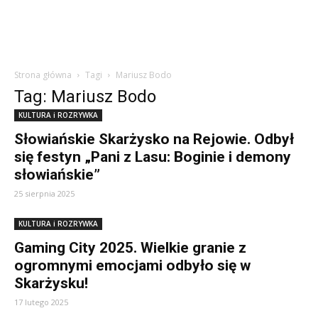
Strona główna
Tagi
Mariusz Bodo
Tag: Mariusz Bodo
KULTURA i ROZRYWKA
Słowiańskie Skarżysko na Rejowie. Odbył
się festyn „Pani z Lasu: Boginie i demony
słowiańskie”
25 sierpnia 2025
KULTURA i ROZRYWKA
Gaming City 2025. Wielkie granie z
ogromnymi emocjami odbyło się w
Skarżysku!
17 lutego 2025