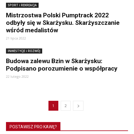
SPORT i REKREACJA
Mistrzostwa Polski Pumptrack 2022
odbyły się w Skarżysku. Skarżyszczanie
wśród medalistów
21 lipca 2022
INWESTYCJE i ROZWÓJ
Budowa zalewu Bzin w Skarżysku:
Podpisano porozumienie o współpracy
22 lutego 2022
1
2
POSTAWISZ PRO KAWĘ?