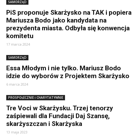
SAMORZĄD
PiS proponuje Skarżysko na TAK i popiera
Mariusza Bodo jako kandydata na
prezydenta miasta. Odbyła się konwencja
komitetu
17 marca 2024
SAMORZĄD
Essa Młodym i nie tylko. Mariusz Bodo
idzie do wyborów z Projektem Skarżysko
6 marca 2024
PROSPOŁECZNIE i CHARYTATYWNIE
Tre Voci w Skarżysku. Trzej tenorzy
zaśpiewali dla Fundacji Daj Szansę,
skarżyszczan i Skarżyska
13 maja 2023