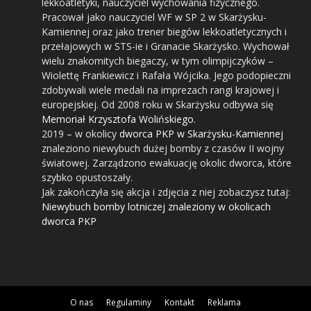
lekkoatletyki, nauczyciel wychowania fizycznego.
Pracował jako nauczyciel WF w SP 2 w Skarżysku-
Kamiennej oraz jako trener biegów lekkoatletycznych i
przełajowych w STS-ie i Granacie Skarżysko. Wychował
wielu znakomitych biegaczy, w tym olimpijczyków –
Wiolettę Frankiewicz i Rafała Wójcika. Jego podopieczni
zdobywali wiele medali na imprezach rangi krajowej i
europejskiej. Od 2008 roku w Skarżysku odbywa się
Memoriał Krzysztofa Wolińskiego
.
2019
– w okolicy
dworca PKP w Skarżysku-Kamiennej
znaleziono niewybuch dużej bomby z czasów II wojny
światowej. Zarządzono ewakuację okolic dworca, które
szybko opustoszały.
Jak zakończyła się akcja i zdjęcia z niej zobaczysz tutaj:
Niewybuch bomby lotniczej znaleziony w okolicach
dworca PKP
O nas
Regulaminy
Kontakt
Reklama