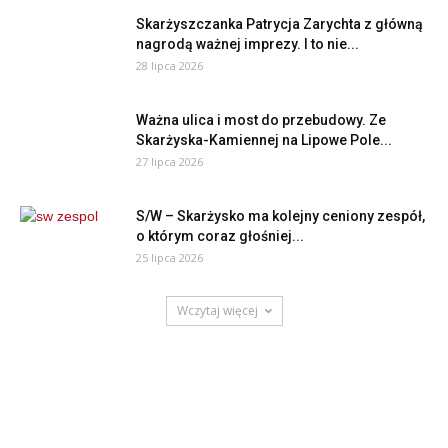
Skarżyszczanka Patrycja Zarychta z główną
nagrodą ważnej imprezy. I to nie...
28 lipca 2026
Ważna ulica i most do przebudowy. Ze
Skarżyska-Kamiennej na Lipowe Pole...
27 lipca 2026
S/W – Skarżysko ma kolejny ceniony zespół,
o którym coraz głośniej...
25 lipca 2026
Wczytaj więcej