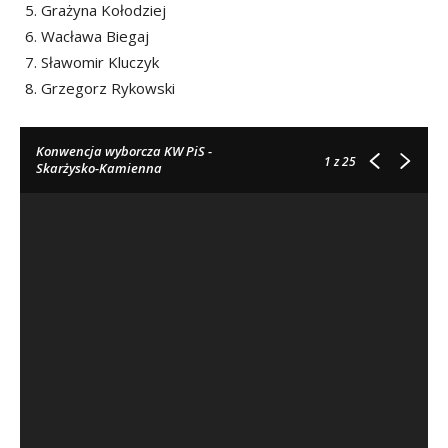
Grażyna Kołodziej
Wacława Biegaj
Sławomir Kluczyk
Grzegorz Rykowski
Konwencja wyborcza KW PiS -
1
z 25
Skarżysko-Kamienna