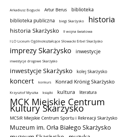
biblioteka
Artur Berus
Arkadiusz Bogucki
historia
biblioteka publiczna
biegi Skarżysko
historia Skarżysko
II wojna światowa
I LO Liceum Ogólnokształcące Słowacki Erbel Skarżysko
imprezy Skarżysko
inwestycje
inwestycje drogowe Skarżysko
inwestycje Skarżysko
kolej Skarżysko
koncert
Konrad Krönig Skarżysko
konkurs
kultura
literatura
Krzysztof Myszka
książki
MCK Miejskie Centrum
Kultury Skarżysko
MCSiR Miejskie Centrum Sportu i Rekreacji Skarżysko
Muzeum im. Orła Białego Skarżysko
muzeum Skarżysko
muzyka