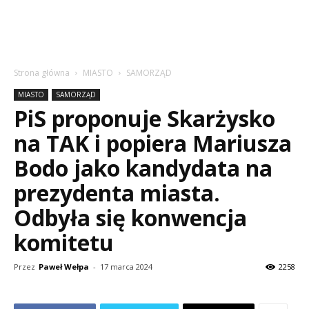
Strona główna
MIASTO
SAMORZĄD
MIASTO
SAMORZĄD
PiS proponuje Skarżysko
na TAK i popiera Mariusza
Bodo jako kandydata na
prezydenta miasta.
Odbyła się konwencja
komitetu
Przez
Paweł Wełpa
-
17 marca 2024
2258