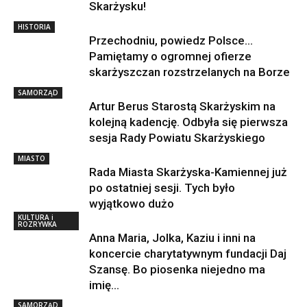
Skarżysku!
HISTORIA
Przechodniu, powiedz Polsce…
Pamiętamy o ogromnej ofierze
skarżyszczan rozstrzelanych na Borze
SAMORZĄD
Artur Berus Starostą Skarżyskim na
kolejną kadencję. Odbyła się pierwsza
sesja Rady Powiatu Skarżyskiego
MIASTO
Rada Miasta Skarżyska-Kamiennej już
po ostatniej sesji. Tych było
wyjątkowo dużo
KULTURA i
ROZRYWKA
Anna Maria, Jolka, Kaziu i inni na
koncercie charytatywnym fundacji Daj
Szansę. Bo piosenka niejedno ma
imię…
SAMORZĄD