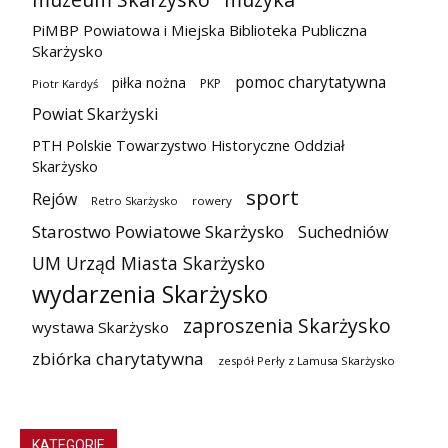
PiMBP Powiatowa i Miejska Biblioteka Publiczna
Skarżysko
pomoc charytatywna
piłka nożna
PKP
Piotr Kardyś
Powiat Skarżyski
PTH Polskie Towarzystwo Historyczne Oddział
Skarżysko
sport
Rejów
Retro Skarżysko
rowery
Starostwo Powiatowe Skarżysko
Suchedniów
UM Urząd Miasta Skarżysko
wydarzenia Skarżysko
zaproszenia Skarżysko
wystawa Skarżysko
zbiórka charytatywna
zespół Perły z Lamusa Skarżysko
KATEGORIE