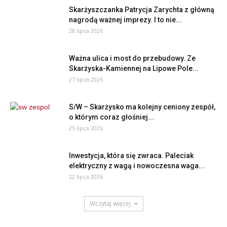
Skarżyszczanka Patrycja Zarychta z główną
nagrodą ważnej imprezy. I to nie...
28 lipca 2026
Ważna ulica i most do przebudowy. Ze
Skarżyska-Kamiennej na Lipowe Pole...
27 lipca 2026
S/W – Skarżysko ma kolejny ceniony zespół,
o którym coraz głośniej...
25 lipca 2026
Inwestycja, która się zwraca. Paleciak
elektryczny z wagą i nowoczesna waga...
22 lipca 2026
Wczytaj więcej