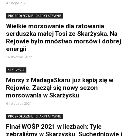
4 lutego 2022
PROSPOŁECZNIE i CHARYTATYWNIE
Wielkie morsowanie dla ratowania
serduszka małej Tosi ze Skarżyska. Na
Rejowie było mnóstwo morsów i dobrej
energii
16 stycznia 2022
STYL ŻYCIA
Morsy z MadagaSkaru już kąpią się w
Rejowie. Zaczął się nowy sezon
morsowania w Skarżysku
6 listopada 2021
PROSPOŁECZNIE i CHARYTATYWNIE
Finał WOŚP 2021 w liczbach: Tyle
zebraliśmy w Skarżysku, Suchedniowie i