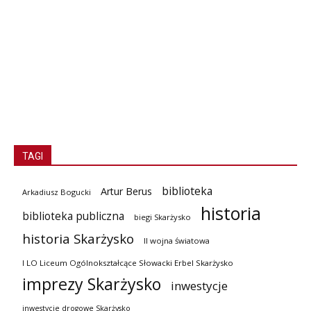
TAGI
biblioteka
Artur Berus
Arkadiusz Bogucki
historia
biblioteka publiczna
biegi Skarżysko
historia Skarżysko
II wojna światowa
I LO Liceum Ogólnokształcące Słowacki Erbel Skarżysko
imprezy Skarżysko
inwestycje
inwestycje drogowe Skarżysko