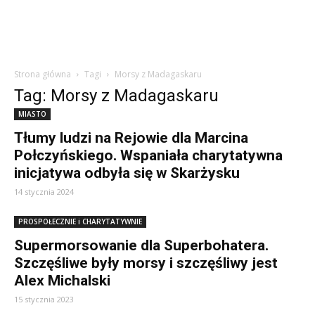
Strona główna
Tagi
Morsy z Madagaskaru
Tag: Morsy z Madagaskaru
MIASTO
Tłumy ludzi na Rejowie dla Marcina
Połczyńskiego. Wspaniała charytatywna
inicjatywa odbyła się w Skarżysku
14 stycznia 2024
PROSPOŁECZNIE i CHARYTATYWNIE
Supermorsowanie dla Superbohatera.
Szczęśliwe były morsy i szczęśliwy jest
Alex Michalski
15 stycznia 2023