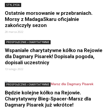
STYL ŻYCIA
Ostatnie morsowanie w przebraniach.
Morsy z MadagaSkaru oficjalnie
zakończyły sezon
28 marca 2022
PROSPOŁECZNIE i CHARYTATYWNIE
Wspaniałe charytatywne kółko na Rejowie
dla Dagmary Pisarek! Dopisała pogoda,
dopisali uczestnicy
13 lutego 2022
PROSPOŁECZNIE i CHARYTATYWNIE
Będzie kolejne kółko na Rejowie.
Charytatywny Bieg-Spacer-Marsz dla
Dagmary Pisarek już wkrótce!