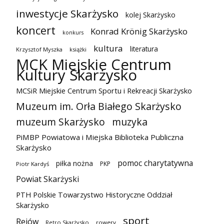
inwestycje Skarżysko
kolej Skarżysko
koncert
Konrad Krönig Skarżysko
konkurs
kultura
literatura
Krzysztof Myszka
książki
MCK Miejskie Centrum
Kultury Skarżysko
MCSiR Miejskie Centrum Sportu i Rekreacji Skarżysko
Muzeum im. Orła Białego Skarżysko
muzeum Skarżysko
muzyka
PiMBP Powiatowa i Miejska Biblioteka Publiczna
Skarżysko
pomoc charytatywna
piłka nożna
PKP
Piotr Kardyś
Powiat Skarżyski
PTH Polskie Towarzystwo Historyczne Oddział
Skarżysko
sport
Rejów
Retro Skarżysko
rowery